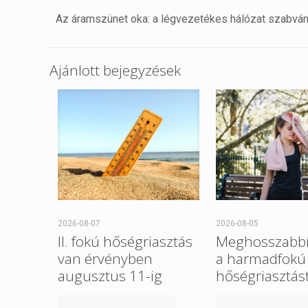
Az áramszünet oka: a légvezetékes hálózat szabván
Ajánlott bejegyzések
2026-08-07
2026-08-05
II. fokú hőségriasztás
Meghosszabbí
van érvényben
a harmadfokú
augusztus 11-ig
hőségriasztást