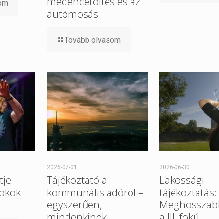
medencetöltés és az
som
autómosás
Tovább olvasom
2026-07-01
2026-06-30
tje
Tájékoztató a
Lakossági
 okok
kommunális adóról –
tájékoztatás:
egyszerűen,
Meghosszabb
mindenkinek
a III. fokú