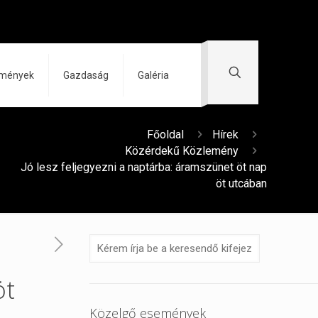
zmények
Gazdaság
Galéria
Főoldal
Hírek
Közérdekű Közlemény
Jó lesz feljegyezni a naptárba: áramszünet öt nap
öt utcában
öt
Közelgő események