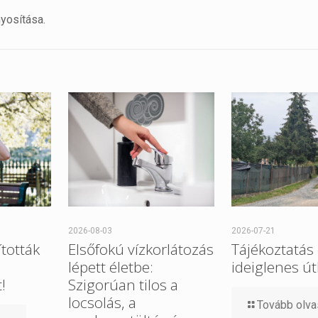
yosítása.
2026-08-03
2026-07-21
tották
Elsőfokú vízkorlátozás
Tájékoztatás
lépett életbe:
ideiglenes út
!
Szigorúan tilos a
locsolás, a
Tovább olv