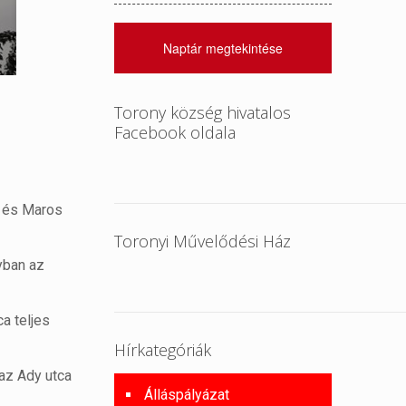
Naptár megtekintése
Torony község hivatalos
Facebook oldala
k és Maros
Toronyi Művelődési Ház
yban az
a teljes
Hírkategóriák
 az Ady utca
Álláspályázat