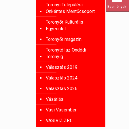
Toronyi Települési
Események
Önkéntes Mentőcsoport
Toronyőr Kulturális
Egyesület
Toronyőr magazin
Toronytól az Ondódi
Toronyig
Választás 2019
Választás 2024
Választás 2026
Vásárlás
Vasi Vasember
VASIVÍZ ZRt.