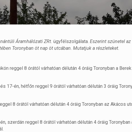
nántúli Áramhálózati ZRt.
ügyfélszolgálata.
Eszerint szünetel az
ében Toronyban öt nap öt utcában. Mutatjuk a részleteket.
ökön reggel 8 órától várhatóan délután 4 óráig Toronyban a Bere
s 17-én, hétfőn reggel 9 órától várhatóan délután 3 óráig Toron
eggel 8 órától várhatóan délután 4 óráig Toronyban az Akácos utc
n, szerdán reggel 8 órától várhatóan délután 4 óráig Toronyban
l.