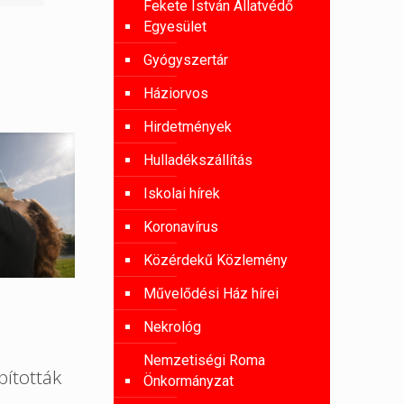
Fekete István Állatvédő
Egyesület
Gyógyszertár
Háziorvos
Hirdetmények
Hulladékszállítás
Iskolai hírek
Koronavírus
Közérdekű Közlemény
Művelődési Ház hírei
Nekrológ
Nemzetiségi Roma
ították
Önkormányzat