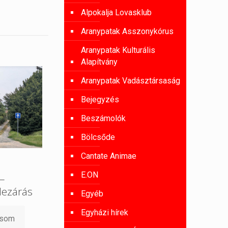
Alpokalja Lovasklub
Aranypatak Asszonykórus
Aranypatak Kulturális
Alapítvány
Aranypatak Vadásztársaság
Bejegyzés
Beszámolók
Bölcsőde
Cantate Animae
E.ON
 –
lezárás
Egyéb
Egyházi hírek
asom