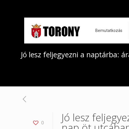
Bemutatkozás
Jó lesz feljegyezni a naptárba: 
Jó lesz feljeg
0
nap öt utcába