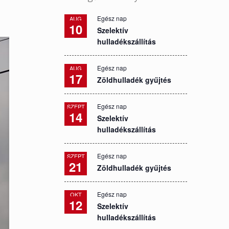
Egész nap
AUG
10
Szelektív
hulladékszállítás
Egész nap
AUG
17
Zöldhulladék gyűjtés
Egész nap
SZEPT
14
Szelektív
hulladékszállítás
Egész nap
SZEPT
21
Zöldhulladék gyűjtés
Egész nap
OKT
12
Szelektív
hulladékszállítás