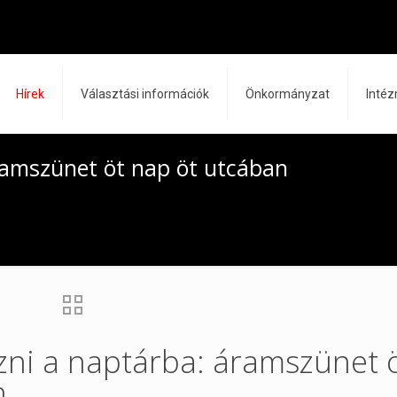
Hírek
Választási információk
Önkormányzat
Inté
áramszünet öt nap öt utcában
yezni a naptárba: áramszünet 
n