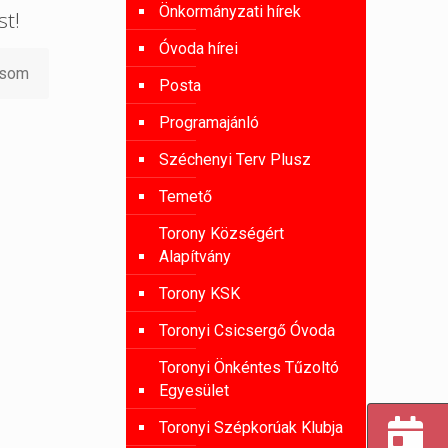
Önkormányzati hírek
st!
Óvoda hírei
asom
Posta
Programajánló
Széchenyi Terv Plusz
Temető
Torony Községért
Alapítvány
Torony KSK
Toronyi Csicsergő Óvoda
Toronyi Önkéntes Tűzoltó
Egyesület
Toronyi Szépkorúak Klubja