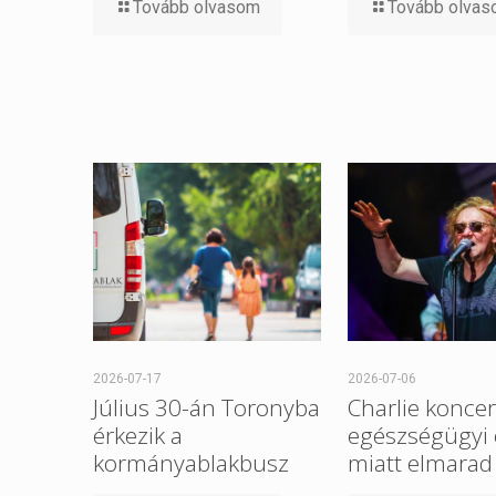
Tovább olvasom
Tovább olva
2026-07-17
2026-07-06
Július 30-án Toronyba
Charlie koncer
érkezik a
egészségügyi
kormányablakbusz
miatt elmarad