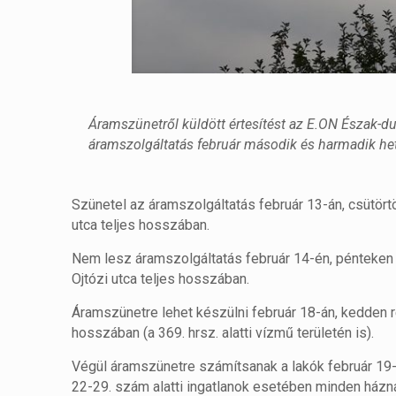
Áramszünetről küldött értesítést az E.ON Észak-du
áramszolgáltatás február második és harmadik het
Szünetel az áramszolgáltatás február 13-án, csütört
utca teljes hosszában.
Nem lesz áramszolgáltatás február 14-én, pénteken é
Ojtózi utca teljes hosszában.
Áramszünetre lehet készülni február 18-án, kedden r
hosszában (a 369. hrsz. alatti vízmű területén is).
Végül áramszünetre számítsanak a lakók február 19-é
22-29. szám alatti ingatlanok esetében minden házná