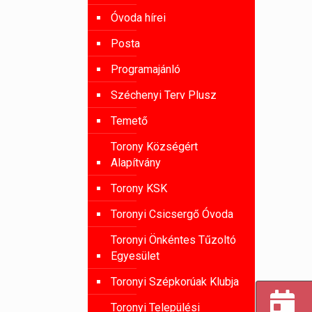
Óvoda hírei
Posta
Programajánló
Széchenyi Terv Plusz
Temető
Torony Községért
Alapítvány
Torony KSK
Toronyi Csicsergő Óvoda
Toronyi Önkéntes Tűzoltó
Egyesület
Toronyi Szépkorúak Klubja
Toronyi Települési