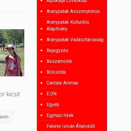
Alpokalja Lovasklub
Aranypatak Asszonykórus
Aranypatak Kulturális
Alapítvány
Aranypatak Vadásztársaság
Bejegyzés
Beszámolók
Bölcsőde
Cantate Animae
r kicsit
E.ON
Egyéb
Egyházi hírek
asom
Fekete István Állatvédő