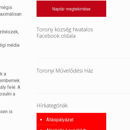
, mégis
Naptár megtekintése
maximálisan
Torony község hivatalos
színészek,
Facebook oldala
ségi média
Toronyi Művelődési Ház
k a
n embernek
ly felé. A
osulni a
Hírkategóriák
esen is
Álláspályázat