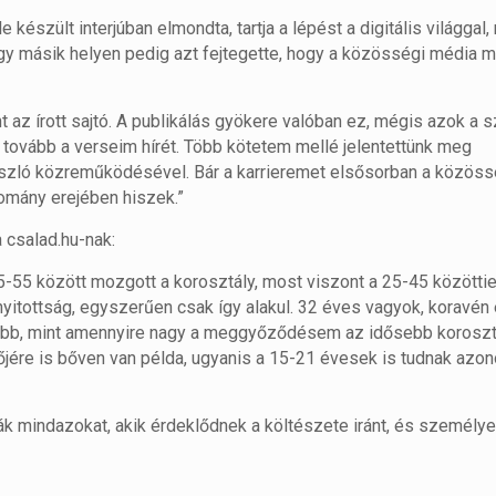
e készült interjúban elmondta, tartja a lépést a digitális világgal
Egy másik helyen pedig azt fejtegette, hogy a közösségi média 
 az írott sajtó. A publikálás gyökere valóban ez, mégis azok a 
 tovább a verseim hírét. Több kötetem mellé jelentettünk meg
ászló közreműködésével. Bár a karrieremet elsősorban a közös
yomány erejében hiszek.”
a csalad.hu-nak:
5-55 között mozgott a korosztály, most viszont a 25-45 közöttie
nyitottság, egyszerűen csak így alakul. 32 éves vagyok, koravé
sabb, mint amennyire nagy a meggyőződésem az idősebb korosztá
jére is bőven van példa, ugyanis a 15-21 évesek is tudnak azon
rják mindazokat, akik érdeklődnek a költészete iránt, és személy