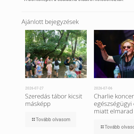
Ajánlott bejegyzések
2026-07-27
2026-07-06
Szeredás tábor kicsit
Charlie koncer
másképp
egészségügyi
miatt elmarad
Tovább olvasom
Tovább olva