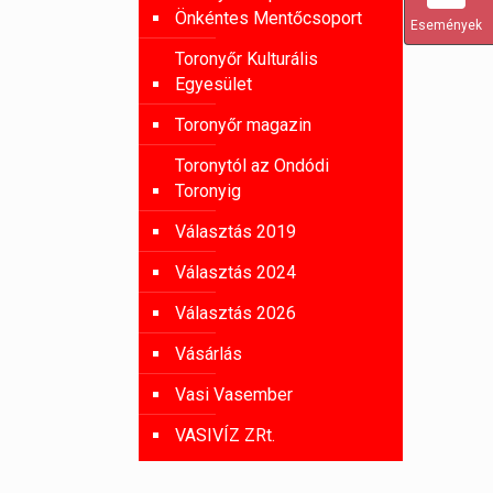
Önkéntes Mentőcsoport
Események
Toronyőr Kulturális
Egyesület
Toronyőr magazin
Toronytól az Ondódi
Toronyig
Választás 2019
Választás 2024
Választás 2026
Vásárlás
Vasi Vasember
VASIVÍZ ZRt.