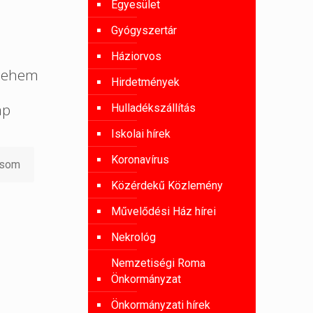
Egyesület
Gyógyszertár
Háziorvos
tlehem
Hirdetmények
ap
Hulladékszállítás
Iskolai hírek
Koronavírus
asom
Közérdekű Közlemény
Művelődési Ház hírei
Nekrológ
Nemzetiségi Roma
Önkormányzat
Önkormányzati hírek