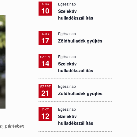
Egész nap
AUG
10
Szelektív
hulladékszállítás
Egész nap
AUG
17
Zöldhulladék gyűjtés
Egész nap
SZEPT
14
Szelektív
hulladékszállítás
Egész nap
SZEPT
21
Zöldhulladék gyűjtés
Egész nap
OKT
12
Szelektív
hulladékszállítás
én, pénteken