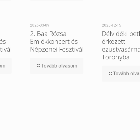
2026-03-09
2025-12-15
2. Baa Rózsa
Délvidéki be
és
Emlékkoncert és
érkezett
ivál
Népzenei Fesztivál
ezüstvasárn
Toronyba
som
Tovább olvasom
Tovább olv