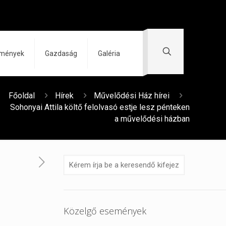
zmények
Gazdaság
Galéria
Főoldal
Hírek
Művelődési Ház hírei
Sohonyai Attila költő felolvasó estje lesz pénteken
a művelődési házban
Közelgő események