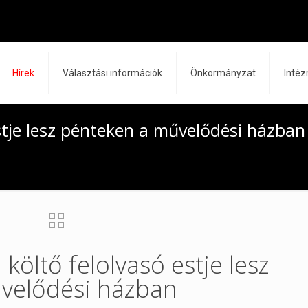
Hírek
Választási információk
Önkormányzat
Inté
estje lesz pénteken a művelődési házban
 költő felolvasó estje lesz
velődési házban