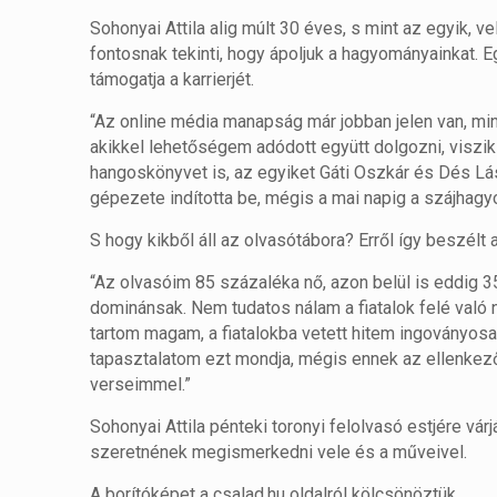
Sohonyai Attila alig múlt 30 éves, s mint az egyik, vel
fontosnak tekinti, hogy ápoljuk a hagyományainkat. 
támogatja a karrierjét.
“Az online média manapság már jobban jelen van, mint
akikkel lehetőségem adódott együtt dolgozni, viszik
hangoskönyvet is, az egyiket Gáti Oszkár és Dés L
gépezete indította be, mégis a mai napig a szájhag
S hogy kikből áll az olvasótábora? Erről így beszélt 
“Az olvasóim 85 százaléka nő, azon belül is eddig 3
dominánsak. Nem tudatos nálam a fiatalok felé való 
tartom magam, a fiatalokba vetett hitem ingoványo
tapasztalatom ezt mondja, mégis ennek az ellenkező
verseimmel.”
Sohonyai Attila pénteki toronyi felolvasó estjére vá
szeretnének megismerkedni vele és a műveivel.
A borítóképet a csalad.hu oldalról kölcsönöztük.