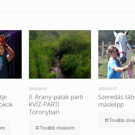
2026-06-01
2026-05-27
tje
II. Arany-patak parti
Szeredás tábo
 okok
KVÍZ-PARTI
másképp
Toronyban
Tovább olv
som
Tovább olvasom