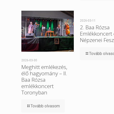
2026-03-11
2. Baa Rózsa
Emlékkoncert 
Népzenei Feszt
Tovább olva
2026-03-30
Meghitt emlékezés,
élő hagyomány – II.
Baa Rózsa
emlékkoncert
Toronyban
Tovább olvasom