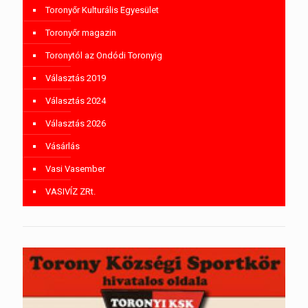
Toronyőr Kulturális Egyesület
Toronyőr magazin
Toronytól az Ondódi Toronyig
Választás 2019
Választás 2024
Választás 2026
Vásárlás
Vasi Vasember
VASIVÍZ ZRt.