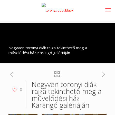
Negyven toronyi diák rajza tekinthető meg a
művelődési ház Karangó galériáján
Negyven toronyi diák
rajza tekinthető meg a
0
művelődési ház
Karangó galériáján