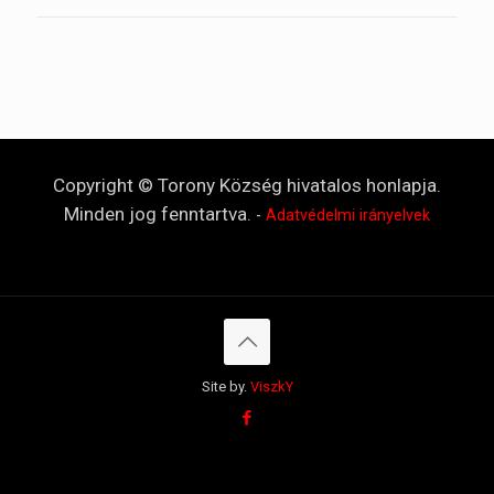
Copyright © Torony Község hivatalos honlapja.
Minden jog fenntartva.
-
Adatvédelmi irányelvek
Site by.
ViszkY