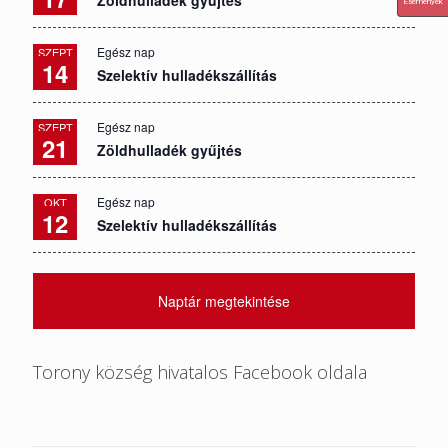
Zöldhulladék gyűjtés
Események
Egész nap
SZEPT
14
Szelektív hulladékszállítás
Egész nap
SZEPT
21
Zöldhulladék gyűjtés
Egész nap
OKT
12
Szelektív hulladékszállítás
Naptár megtekintése
Torony község hivatalos Facebook oldala