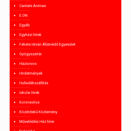
Cantate Animae
E.ON
Egyéb
Egyházi hírek
Fekete István Állatvédő Egyesület
Gyógyszertár
Háziorvos
Hirdetmények
Hulladékszállítás
Iskolai hírek
Koronavírus
Közérdekű Közlemény
Művelődési Ház hírei