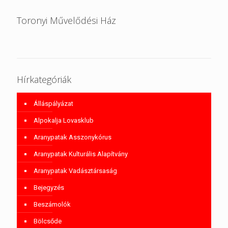
Toronyi Művelődési Ház
Hírkategóriák
Álláspályázat
Alpokalja Lovasklub
Aranypatak Asszonykórus
Aranypatak Kulturális Alapítvány
Aranypatak Vadásztársaság
Bejegyzés
Beszámolók
Bölcsőde