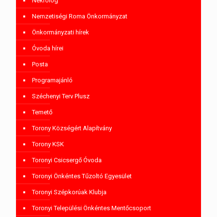
Nekrológ
Nemzetiségi Roma Önkormányzat
Önkormányzati hírek
Óvoda hírei
Posta
Programajánló
Széchenyi Terv Plusz
Temető
Torony Községért Alapítvány
Torony KSK
Toronyi Csicsergő Óvoda
Toronyi Önkéntes Tűzoltó Egyesület
Toronyi Szépkorúak Klubja
Toronyi Települési Önkéntes Mentőcsoport