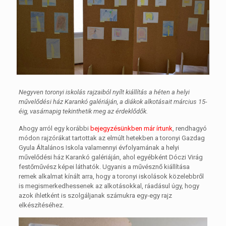
Negyven toronyi iskolás rajzaiból nyílt kiállítás a héten a helyi
művelődési ház Karankó galériáján, a diákok alkotásait március 15-
éig, vasárnapig tekinthetik meg az érdeklődők.
Ahogy arról egy korábbi
bejegyzésünkben már írtunk
, rendhagyó
módon rajzórákat tartottak az elmúlt hetekben a toronyi Gazdag
Gyula Általános Iskola valamennyi évfolyamának a helyi
művelődési ház Karankó galériáján, ahol egyébként Dóczi Virág
festőművész képei láthatók. Ugyanis a művésznő kiállítása
remek alkalmat kínált arra, hogy a toronyi iskolások közelebbről
is megismerkedhessenek az alkotásokkal, ráadásul úgy, hogy
azok ihletként is szolgáljanak számukra egy-egy rajz
elkészítéséhez.