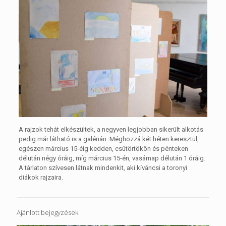
A rajzok tehát elkészültek, a negyven legjobban sikerült alkotás
pedig már látható is a galérián. Méghozzá két héten keresztül,
egészen március 15-éig kedden, csütörtökön és pénteken
délután négy óráig, míg március 15-én, vasárnap délután 1 óráig.
A tárlaton szívesen látnak mindenkit, aki kíváncsi a toronyi
diákok rajzaira.
Ajánlott bejegyzések