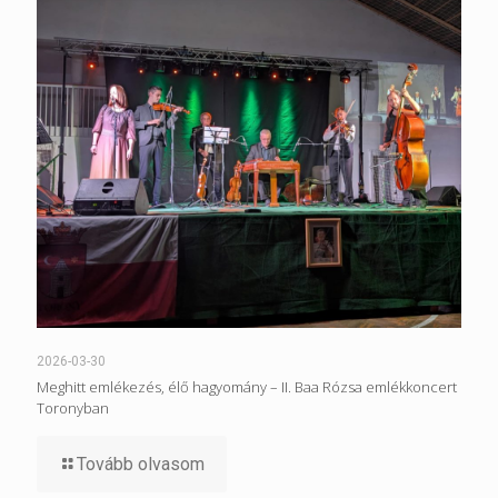
2026-03-30
Meghitt emlékezés, élő hagyomány – II. Baa Rózsa emlékkoncert
Toronyban
Tovább olvasom