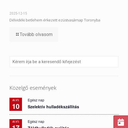
2025-12-15
Délvidéki betlehem érkezett ezüstvasárnap Toronyba
Tovább olvasom
Közelgő események
Egész nap
AUG
10
Szelektív hulladékszállítás
Egész nap
AUG
17