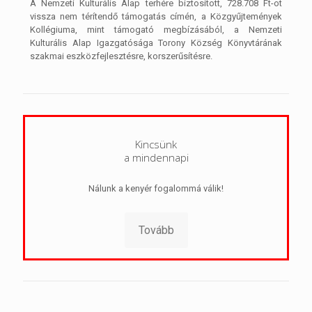
A Nemzeti Kulturális Alap terhére biztosított, 728.708 Ft-ot
vissza nem térítendő támogatás címén, a Közgyűjtemények
Kollégiuma, mint támogató megbízásából, a Nemzeti
Kulturális Alap Igazgatósága Torony Község Könyvtárának
szakmai eszközfejlesztésre, korszerűsítésre.
Kincsünk
a mindennapi
Nálunk a kenyér fogalommá válik!
Tovább