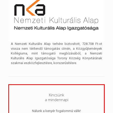
A Nemzeti Kulturális Alap terhére biztosított, 728.708 Ft-ot
vissza nem térítendő támogatás címén, a Közgyűjtemények
Kollégiuma, mint támogató megbízásából, a Nemzeti
Kulturális Alap Igazgatósága Torony Község Könyvtárának
szakmai eszközfejlesztésre, korszerűsítésre.
Kincsünk
a mindennapi
Nálunk a kenyér fogalommá válik!