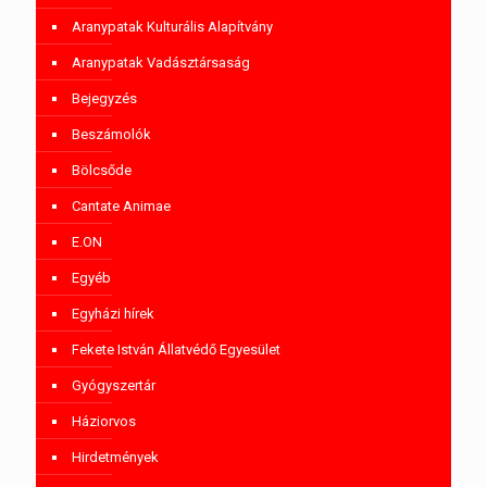
Aranypatak Kulturális Alapítvány
Aranypatak Vadásztársaság
Bejegyzés
Beszámolók
Bölcsőde
Cantate Animae
E.ON
Egyéb
Egyházi hírek
Fekete István Állatvédő Egyesület
Gyógyszertár
Háziorvos
Hirdetmények