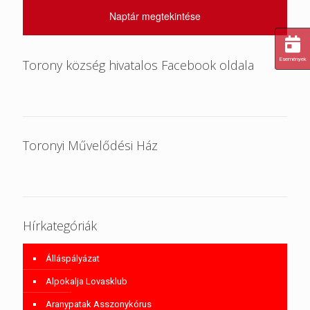
Naptár megtekintése
Események
Torony község hivatalos Facebook oldala
Toronyi Művelődési Ház
Hírkategóriák
Álláspályázat
Alpokalja Lovasklub
Aranypatak Asszonykórus