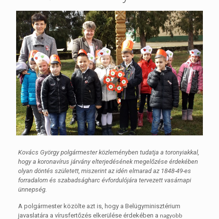
Kovács György polgármester közleményben tudatja a toronyiakkal,
hogy a koronavírus járvány elterjedésének megelőzése érdekében
olyan döntés született, miszerint az idén elmarad az 1848-49-es
forradalom és szabadságharc évfordulójára tervezett vasárnapi
ünnepség.
A polgármester közölte azt is, hogy a Belügyminisztérium
javaslatára a vírusfertőzés elkerülése érdekében a
nagyobb