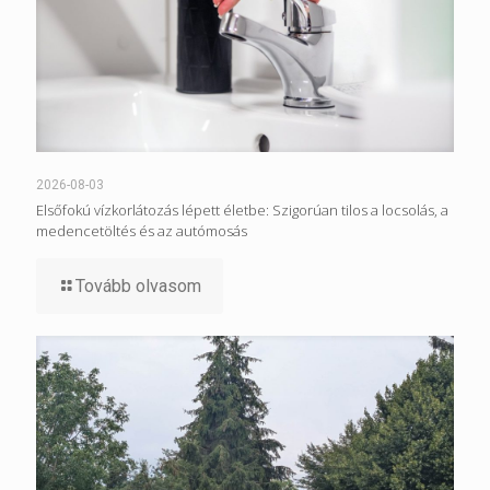
2026-08-03
Elsőfokú vízkorlátozás lépett életbe: Szigorúan tilos a locsolás, a
medencetöltés és az autómosás
Tovább olvasom