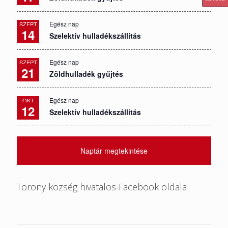
Egész nap
SZEPT
14
Szelektív hulladékszállítás
Egész nap
SZEPT
21
Zöldhulladék gyűjtés
Egész nap
OKT
12
Szelektív hulladékszállítás
Naptár megtekintése
Torony község hivatalos Facebook oldala