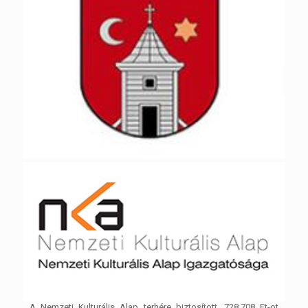
A Nemzeti Kulturális Alap terhére biztosított, 728.708 Ft-ot