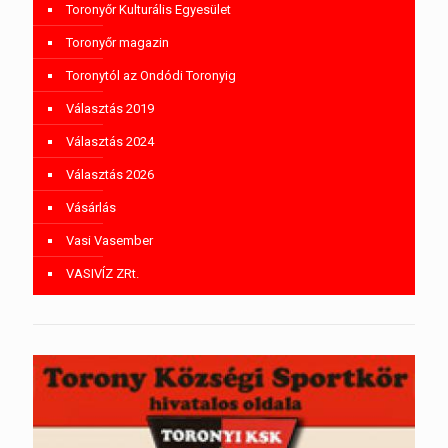
Toronyőr Kulturális Egyesület
Toronyőr magazin
Toronytól az Ondódi Toronyig
Választás 2019
Választás 2024
Választás 2026
Vásárlás
Vasi Vasember
VASIVÍZ ZRt.