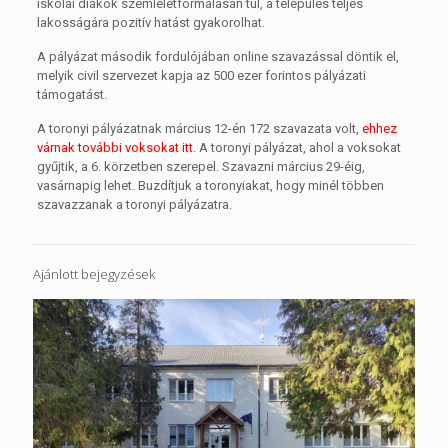
iskolai diákok szemléletformálásán túl, a település teljes
lakosságára pozitív hatást gyakorolhat.
A pályázat második fordulójában online szavazással döntik el,
melyik civil szervezet kapja az 500 ezer forintos pályázati
támogatást.
A toronyi pályázatnak március 12-én 172 szavazata volt,
ehhez
várnak további voksokat itt
. A toronyi pályázat, ahol a voksokat
gyűjtik, a 6. körzetben szerepel. Szavazni március 29-éig,
vasárnapig lehet. Buzdítjuk a toronyiakat, hogy minél többen
szavazzanak a toronyi pályázatra.
Ajánlott bejegyzések