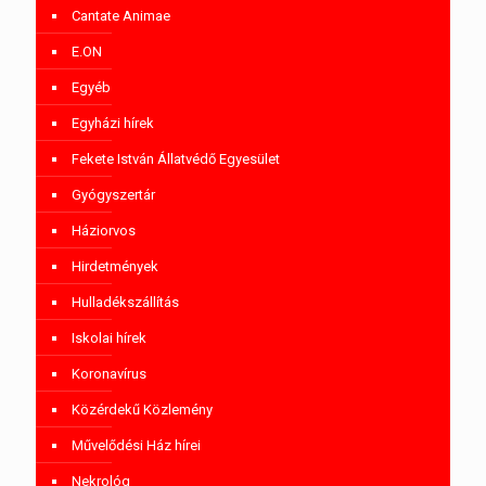
Cantate Animae
E.ON
Egyéb
Egyházi hírek
Fekete István Állatvédő Egyesület
Gyógyszertár
Háziorvos
Hirdetmények
Hulladékszállítás
Iskolai hírek
Koronavírus
Közérdekű Közlemény
Művelődési Ház hírei
Nekrológ