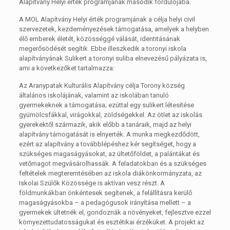
Alapítvány Helyi érték programjának második fordulójába.
A MOL Alapítvány Helyi érték programjának a célja helyi civil
szervezetek, kezdeményezések támogatása, amelyek a helyben
élő emberek életét, közösséggé válását, identitásának
megerősödését segítik. Ebbe illeszkedik a toronyi iskola
alapítványának Sulikert a toronyi suliba elnevezésű pályázata is,
ami a következőket tartalmazza:
Az Aranypatak Kulturális Alapítvány célja Torony község
általános iskolájának, valamint az iskolában tanuló
gyermekeknek a támogatása; ezúttal egy sulikert létesítése
gyümölcsfákkal, virágokkal, zöldségekkel. Az ötlet az iskolás
gyerekektől származik, akik előbb a tanáraik, majd az helyi
alapítvány támogatását is elnyerték. A munka megkezdődött,
ezért az alapítvány a továbblépéshez kér segítséget, hogy a
szükséges magaságyásokat, az ültetőföldet, a palántákat és
vetőmagot megvásárolhassák. A feladatokban és a szükséges
feltételek megteremtésében az iskola diákönkormányzata, az
Iskolai Szülők Közössége is aktívan vesz részt. A
földmunkákban önkéntesek segítenek, a felállításra kerülő
magaságyásokba – a pedagógusok irányítása mellett – a
gyermekek ültetnék el, gondoznák a növényeket, fejlesztve ezzel
környezettudatosságukat és esztétikai érzéküket. A projekt az