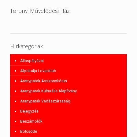
Toronyi Művelődési Ház
Hírkategóriák
Álláspályázat
Alpokalja Lovasklub
Aranypatak Asszonykórus
Aranypatak Kulturális Alapítvány
Aranypatak Vadásztársaság
Bejegyzés
Beszámolók
Bölcsőde