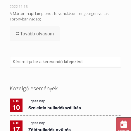
2022-11-13
A Márton-napi lampionos felvonuláson rengetegen voltak
Toronyban (video)
Tovább olvasom
Közelgő események
Egész nap
AUG
10
Szelektív hulladékszállítás
Egész nap
AUG
17
Zöldhulladék gyűjtés
Események