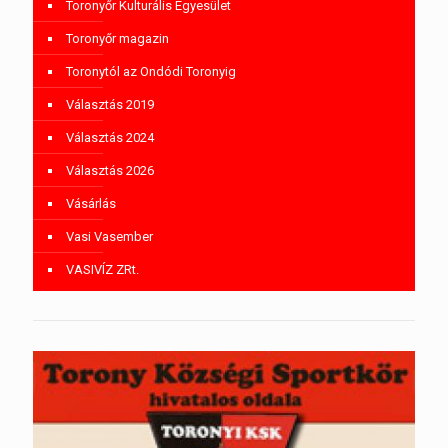
Toronyőr Kulturális Egyesület
Toronyőr magazin
Toronytól az Ondódi Toronyig
Választás 2019
Választás 2024
Választás 2026
Vásárlás
Vasi Vasember
VASIVÍZ ZRt.