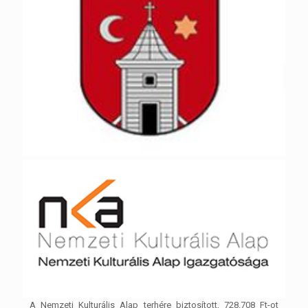
A Nemzeti Kulturális Alap terhére biztosított, 728.708 Ft-ot