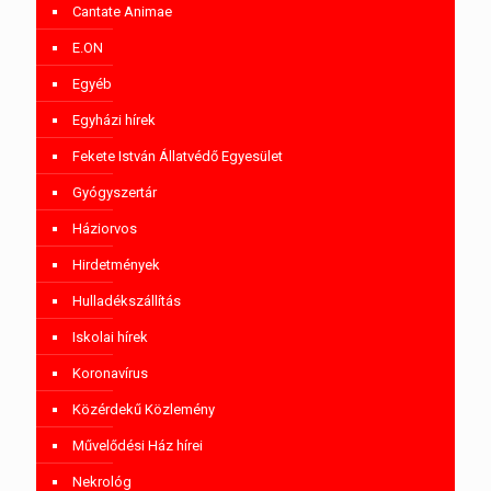
Cantate Animae
E.ON
Egyéb
Egyházi hírek
Fekete István Állatvédő Egyesület
Gyógyszertár
Háziorvos
Hirdetmények
Hulladékszállítás
Iskolai hírek
Koronavírus
Közérdekű Közlemény
Művelődési Ház hírei
Nekrológ