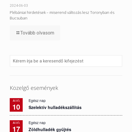
2024-06-03
Plébániai hirdetések – miserend változás lesz Toronyban és
Bucsuban
Tovább olvasom
Közelgő események
Egész nap
AUG
10
Szelektív hulladékszállítás
Egész nap
AUG
17
Zöldhulladék gyűjtés