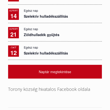
Egész nap
SZEPT
14
Szelektív hulladékszállítás
Egész nap
SZEPT
21
Zöldhulladék gyűjtés
Egész nap
OKT
12
Szelektív hulladékszállítás
Naptár megtekintése
Torony község hivatalos Facebook oldala