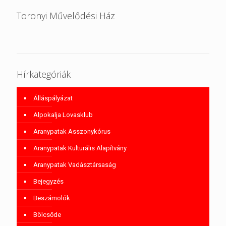
Toronyi Művelődési Ház
Hírkategóriák
Álláspályázat
Alpokalja Lovasklub
Aranypatak Asszonykórus
Aranypatak Kulturális Alapítvány
Aranypatak Vadásztársaság
Bejegyzés
Beszámolók
Bölcsőde