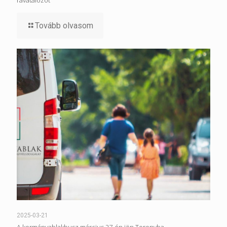
ravatalozót
Tovább olvasom
2025-03-21
A kormányablakbusz március 27-én jön Toronyba