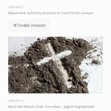
2026-04-27
Májusi hírek: befizetés, köszönet és Szent Flórián ünnepe
Tovább olvasom
2026-02-16
Mező Misi február 20-án Toronyban – jegyek még kaphatók