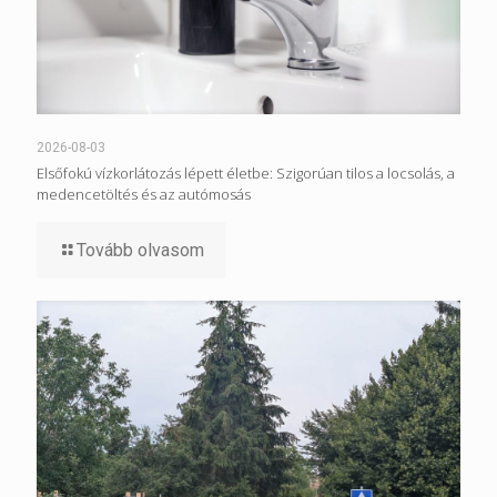
2026-08-03
Elsőfokú vízkorlátozás lépett életbe: Szigorúan tilos a locsolás, a
medencetöltés és az autómosás
Tovább olvasom