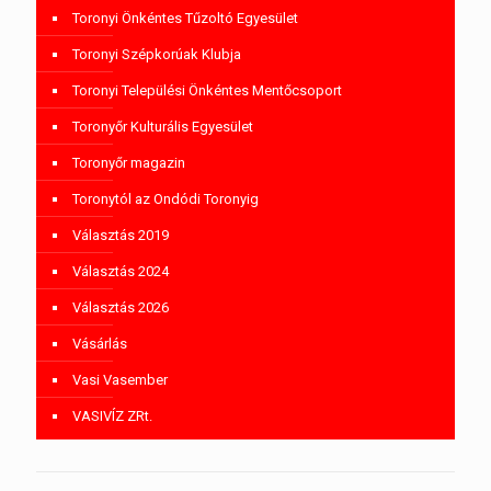
Toronyi Önkéntes Tűzoltó Egyesület
Toronyi Szépkorúak Klubja
Toronyi Települési Önkéntes Mentőcsoport
Toronyőr Kulturális Egyesület
Toronyőr magazin
Toronytól az Ondódi Toronyig
Választás 2019
Választás 2024
Választás 2026
Vásárlás
Vasi Vasember
VASIVÍZ ZRt.