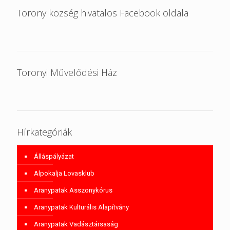
Torony község hivatalos Facebook oldala
Toronyi Művelődési Ház
Hírkategóriák
Álláspályázat
Alpokalja Lovasklub
Aranypatak Asszonykórus
Aranypatak Kulturális Alapítvány
Aranypatak Vadásztársaság