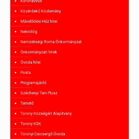
Koronavírus
Közérdekű Közlemény
Művelődési Ház hírei
Nekrológ
Nemzetiségi Roma Önkormányzat
Önkormányzati hírek
Óvoda hírei
Posta
Programajánló
Széchenyi Terv Plusz
Temető
Torony Községért Alapítvány
Torony KSK
Toronyi Csicsergő Óvoda