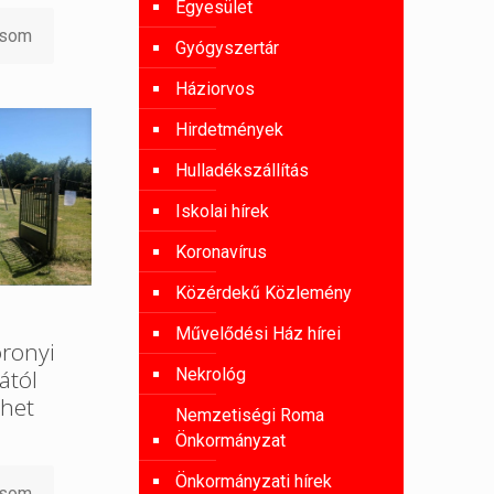
Egyesület
asom
Gyógyszertár
Háziorvos
Hirdetmények
Hulladékszállítás
Iskolai hírek
Koronavírus
Közérdekű Közlemény
Művelődési Ház hírei
oronyi
Nekrológ
ától
het
Nemzetiségi Roma
Önkormányzat
Önkormányzati hírek
asom