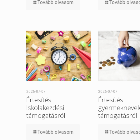
Tovább olvasom
Tovább olva
2026-07-07
2026-07-07
Értesítés
Értesítés
Iskolakezdési
gyermeknevel
támogatásról
támogatásról
Tovább olvasom
Tovább olva