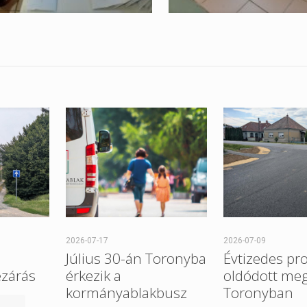
2026-07-17
2026-07-09
Július 30-án Toronyba
Évtizedes pr
ezárás
érkezik a
oldódott me
kormányablakbusz
Toronyban