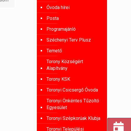
Óvoda hírei
Posta
Programajánló
Széchenyi Terv Plusz
Temető
Torony Községért
Alapítvány
Torony KSK
Toronyi Csicsergő Óvoda
Toronyi Önkéntes Tűzoltó
Egyesület
Toronyi Szépkorúak Klubja
Toronyi Települési