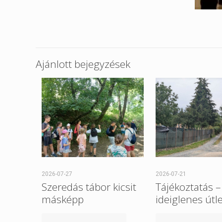
Ajánlott bejegyzések
2026-07-27
2026-07-21
Szeredás tábor kicsit
Tájékoztatás –
másképp
ideiglenes útl