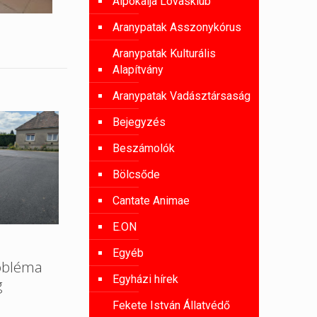
Alpokalja Lovasklub
Aranypatak Asszonykórus
Aranypatak Kulturális
Alapítvány
Aranypatak Vadásztársaság
Bejegyzés
Beszámolók
Bölcsőde
Cantate Animae
E.ON
Egyéb
obléma
Egyházi hírek
g
Fekete István Állatvédő