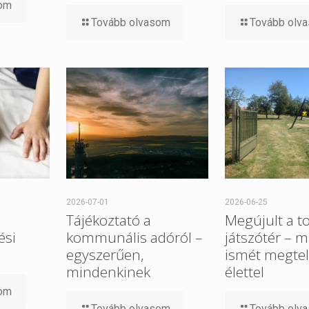
som
Tovább olvasom
Tovább olv
2026-07-01
2026-06-25
Tájékoztató a
Megújult a t
ési
kommunális adóról –
játszótér – m
egyszerűen,
ismét megtel
mindenkinek
élettel
som
Tovább olvasom
Tovább olv