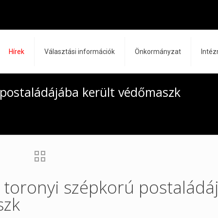
Hírek
Választási információk
Önkormányzat
Inté
 postaládájába került védőmaszk
 toronyi szépkorú postaládá
szk