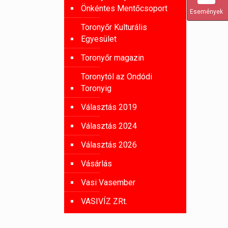
Önkéntes Mentőcsoport
Események
Toronyőr Kulturális
Egyesület
Toronyőr magazin
Toronytól az Ondódi
Toronyig
Választás 2019
Választás 2024
Választás 2026
Vásárlás
Vasi Vasember
VASIVÍZ ZRt.