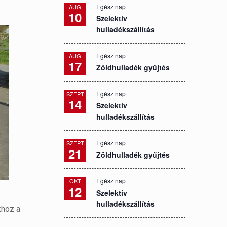
Egész nap
AUG
10
Szelektív
hulladékszállítás
Egész nap
AUG
17
Zöldhulladék gyűjtés
Egész nap
SZEPT
14
Szelektív
hulladékszállítás
Egész nap
SZEPT
21
Zöldhulladék gyűjtés
Egész nap
OKT
12
Szelektív
hulladékszállítás
khoz a