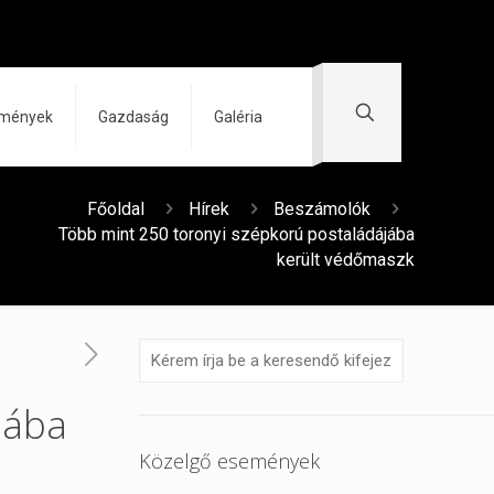
zmények
Gazdaság
Galéria
Főoldal
Hírek
Beszámolók
Több mint 250 toronyi szépkorú postaládájába
került védőmaszk
jába
Közelgő események