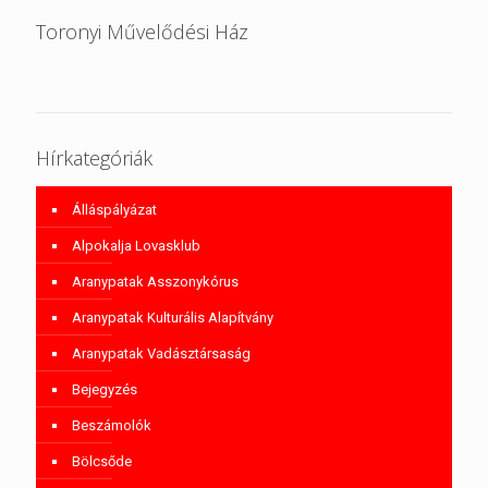
Toronyi Művelődési Ház
Hírkategóriák
Álláspályázat
Alpokalja Lovasklub
Aranypatak Asszonykórus
Aranypatak Kulturális Alapítvány
Aranypatak Vadásztársaság
Bejegyzés
Beszámolók
Bölcsőde