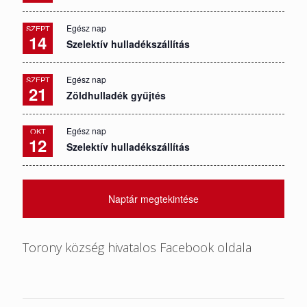
Egész nap
SZEPT
14
Szelektív hulladékszállítás
Egész nap
SZEPT
21
Zöldhulladék gyűjtés
Egész nap
OKT
12
Szelektív hulladékszállítás
Naptár megtekintése
Torony község hivatalos Facebook oldala