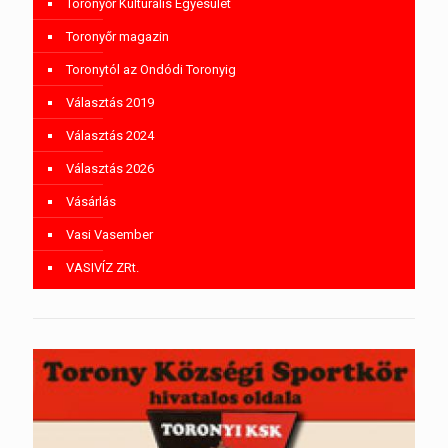
Toronyőr Kulturális Egyesület
Toronyőr magazin
Toronytól az Ondódi Toronyig
Választás 2019
Választás 2024
Választás 2026
Vásárlás
Vasi Vasember
VASIVÍZ ZRt.