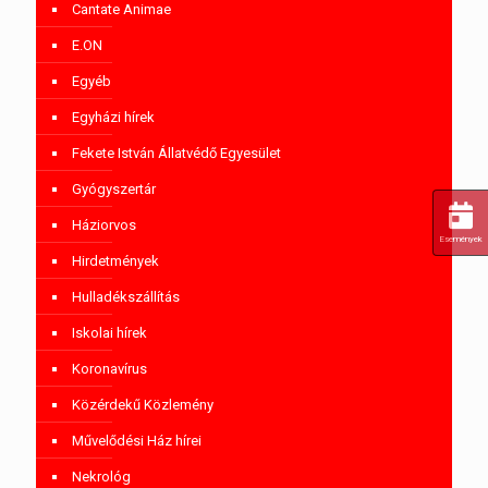
Cantate Animae
E.ON
Egyéb
Egyházi hírek
Fekete István Állatvédő Egyesület
Gyógyszertár
Háziorvos
Események
Hirdetmények
Hulladékszállítás
Iskolai hírek
Koronavírus
Közérdekű Közlemény
Művelődési Ház hírei
Nekrológ