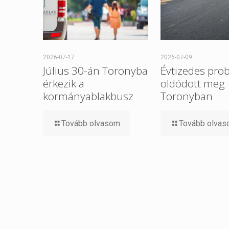
2026-07-17
2026-07-09
Július 30-án Toronyba
Évtizedes pro
érkezik a
oldódott meg
kormányablakbusz
Toronyban
Tovább olvasom
Tovább olva