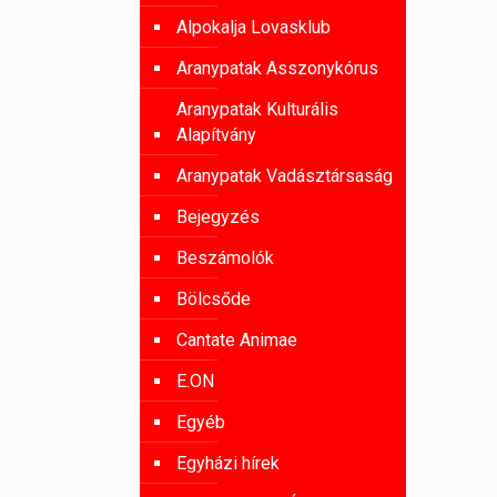
Alpokalja Lovasklub
Aranypatak Asszonykórus
Aranypatak Kulturális
Alapítvány
Aranypatak Vadásztársaság
Bejegyzés
Beszámolók
Bölcsőde
Cantate Animae
E.ON
Egyéb
Egyházi hírek