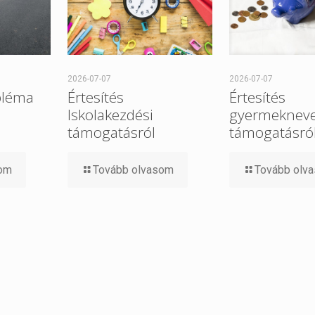
2026-07-07
2026-07-07
bléma
Értesítés
Értesítés
Iskolakezdési
gyermekneve
támogatásról
támogatásró
som
Tovább olvasom
Tovább olv