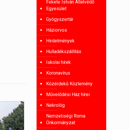
Fekete István Állatvédő
Egyesület
Gyógyszertár
Háziorvos
Hirdetmények
Hulladékszállítás
Iskolai hírek
Koronavírus
Közérdekű Közlemény
Művelődési Ház hírei
Nekrológ
Nemzetiségi Roma
Önkormányzat