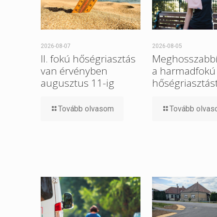
2026-08-07
2026-08-05
II. fokú hőségriasztás
Meghosszabbí
van érvényben
a harmadfokú
augusztus 11-ig
hőségriasztást
Tovább olvasom
Tovább olva