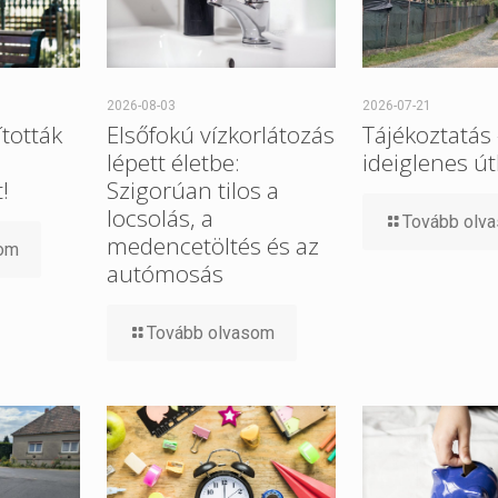
2026-08-03
2026-07-21
tották
Elsőfokú vízkorlátozás
Tájékoztatás
lépett életbe:
ideiglenes út
!
Szigorúan tilos a
locsolás, a
Tovább olv
medencetöltés és az
som
autómosás
Tovább olvasom