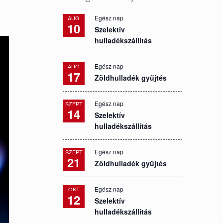
Egész nap
AUG
10
Szelektív
hulladékszállítás
Egész nap
AUG
17
Zöldhulladék gyűjtés
Egész nap
SZEPT
14
Szelektív
hulladékszállítás
Egész nap
SZEPT
21
Zöldhulladék gyűjtés
Egész nap
OKT
12
Szelektív
hulladékszállítás