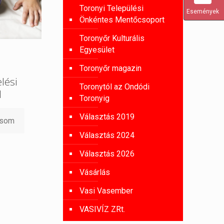
Toronyi Települési
Események
Önkéntes Mentőcsoport
Toronyőr Kulturális
Egyesület
Toronyőr magazin
lési
Toronytól az Ondódi
l
Toronyig
Választás 2019
asom
Választás 2024
Választás 2026
Vásárlás
Vasi Vasember
VASIVÍZ ZRt.