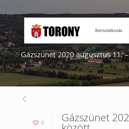
Bemutatkozás
Gázszünet 2020 augusztus 11. –
Gázszünet 202
0
között