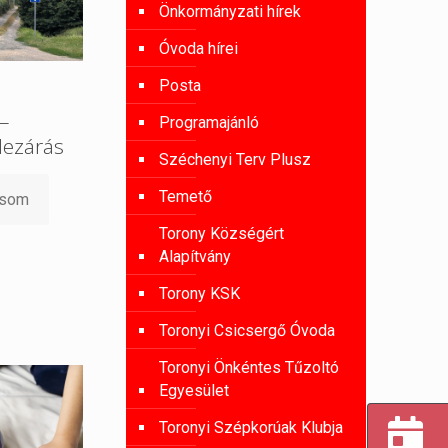
Önkormányzati hírek
Óvoda hírei
Posta
 –
Programajánló
lezárás
Széchenyi Terv Plusz
Temető
asom
Torony Községért
Alapítvány
Torony KSK
Toronyi Csicsergő Óvoda
Toronyi Önkéntes Tűzoltó
Egyesület
Toronyi Szépkorúak Klubja