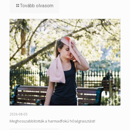
Tovább olvasom
2026-08-05
Meghosszabbították a harmadfokú hőségriasztást!