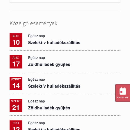
Közelgő események
Egész nap
AUG
10
Szelektív hulladékszállítás
Egész nap
AUG
17
Zöldhulladék gyűjtés
Egész nap
SZEPT
14
Szelektív hulladékszállítás
Események
Egész nap
SZEPT
21
Zöldhulladék gyűjtés
Egész nap
OKT
12
Szelektív hulladékszállítás