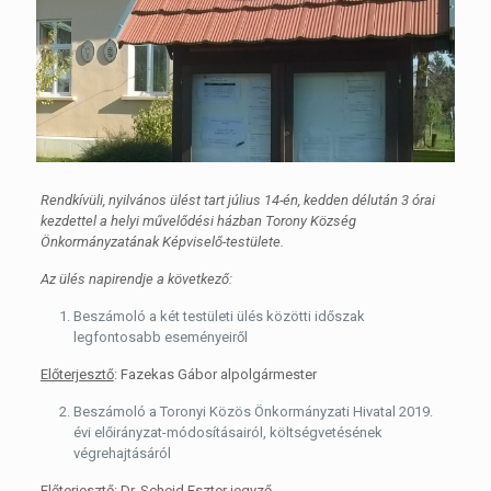
Rendkívüli, nyilvános ülést tart július 14-én, kedden délután 3 órai
kezdettel a helyi művelődési házban Torony Község
Önkormányzatának Képviselő-testülete.
Az ülés napirendje a következő:
Beszámoló a két testületi ülés közötti időszak
legfontosabb eseményeiről
Előterjesztő
: Fazekas Gábor alpolgármester
Beszámoló a Toronyi Közös Önkormányzati Hivatal 2019.
évi előirányzat-módosításairól, költségvetésének
végrehajtásáról
Előterjesztő
: Dr. Scheid Eszter jegyző