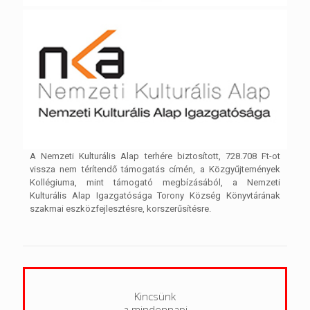
A Nemzeti Kulturális Alap terhére biztosított, 728.708 Ft-ot
vissza nem térítendő támogatás címén, a Közgyűjtemények
Kollégiuma, mint támogató megbízásából, a Nemzeti
Kulturális Alap Igazgatósága Torony Község Könyvtárának
szakmai eszközfejlesztésre, korszerűsítésre.
Kincsünk
a mindennapi