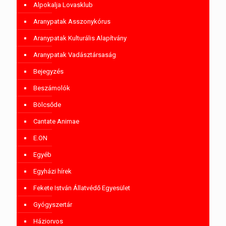
Alpokalja Lovasklub
Aranypatak Asszonykórus
Aranypatak Kulturális Alapítvány
Aranypatak Vadásztársaság
Bejegyzés
Beszámolók
Bölcsőde
Cantate Animae
E.ON
Egyéb
Egyházi hírek
Fekete István Állatvédő Egyesület
Gyógyszertár
Háziorvos