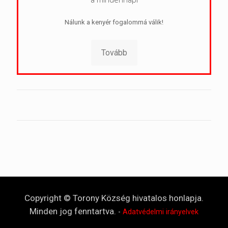
Nálunk a kenyér fogalommá válik!
Tovább
Copyright © Torony Község hivatalos honlapja.
Minden jog fenntartva.
-
Adatvédelmi irányelvek