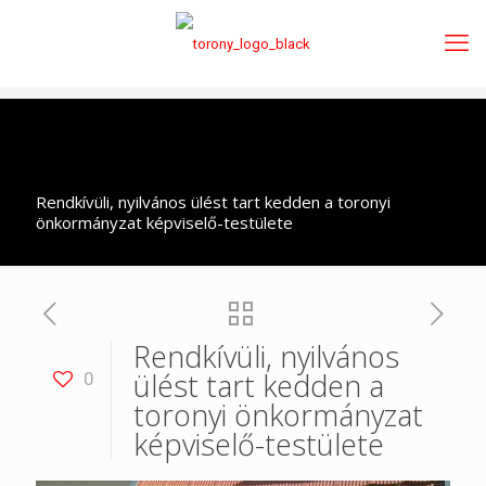
Rendkívüli, nyilvános ülést tart kedden a toronyi
önkormányzat képviselő-testülete
Rendkívüli, nyilvános
ülést tart kedden a
0
toronyi önkormányzat
képviselő-testülete