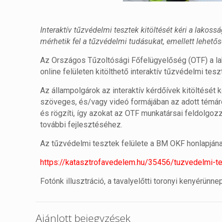
Interaktív tűzvédelmi tesztek kitöltését kéri a lakos
mérhetik fel a tűzvédelmi tudásukat, emellett lehetős
Az Országos Tűzoltósági Főfelügyelőség (OTF) a la
online felületen kitölthető interaktív tűzvédelmi tesz
Az állampolgárok az interaktív kérdőívek kitöltésé
szöveges, és/vagy videó formájában az adott témáról
és rögzíti, így azokat az OTF munkatársai feldolgoz
további fejlesztéséhez.
Az tűzvédelmi tesztek felülete a BM OKF honlapjának 
https://katasztrofavedelem.hu/35456/tuzvedelmi-t
Fotónk illusztráció, a tavalyelőtti toronyi kenyérünne
Ajánlott bejegyzések