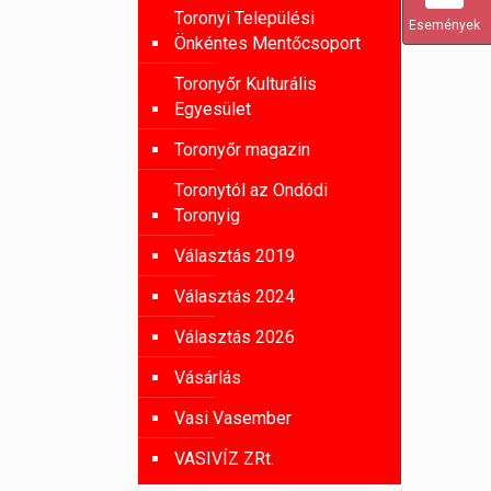
Toronyi Települési
Események
Önkéntes Mentőcsoport
Toronyőr Kulturális
Egyesület
Toronyőr magazin
Toronytól az Ondódi
Toronyig
Választás 2019
Választás 2024
Választás 2026
Vásárlás
Vasi Vasember
VASIVÍZ ZRt.