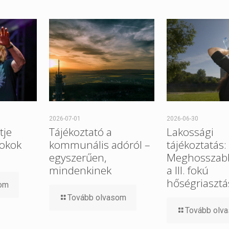
2026-07-01
2026-06-30
tje
Tájékoztató a
Lakossági
 okok
kommunális adóról –
tájékoztatás:
egyszerűen,
Meghosszabb
mindenkinek
a III. fokú
hőségriasztá
som
Tovább olvasom
Tovább olv