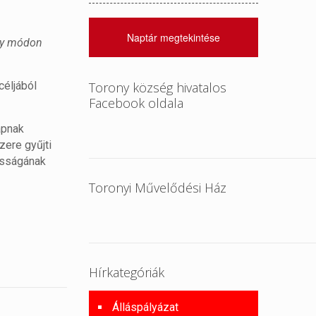
Naptár megtekintése
ily módon
éljából
Torony község hivatalos
Facebook oldala
apnak
zere gyűjti
tosságának
Toronyi Művelődési Ház
Hírkategóriák
Álláspályázat