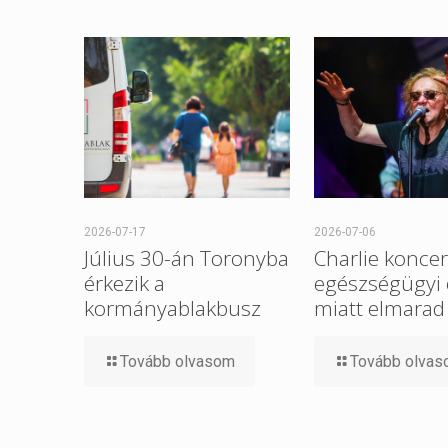
2026-07-17
2026-07-06
Július 30-án Toronyba
Charlie koncer
érkezik a
egészségügyi
kormányablakbusz
miatt elmarad
Tovább olvasom
Tovább olva