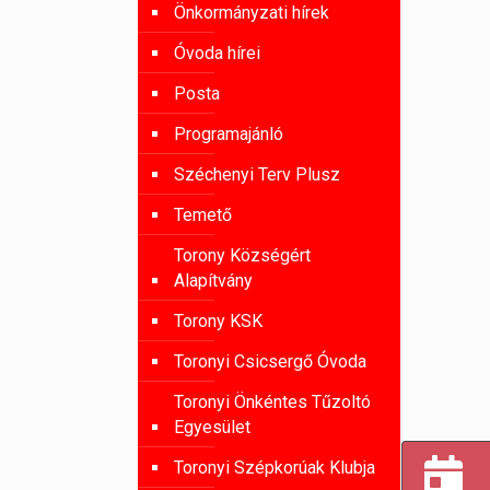
Önkormányzati hírek
Óvoda hírei
Posta
Programajánló
Széchenyi Terv Plusz
Temető
Torony Községért
Alapítvány
Torony KSK
Toronyi Csicsergő Óvoda
Toronyi Önkéntes Tűzoltó
Egyesület
Toronyi Szépkorúak Klubja