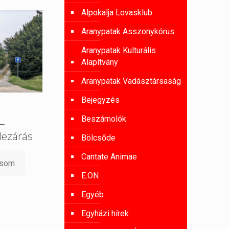
Alpokalja Lovasklub
Aranypatak Asszonykórus
Aranypatak Kulturális
Alapítvány
Aranypatak Vadásztársaság
Bejegyzés
Beszámolók
 –
lezárás
Bölcsőde
Cantate Animae
asom
E.ON
Egyéb
Egyházi hírek