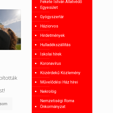
Fekete István Állatvédő
Egyesület
Gyógyszertár
Háziorvos
Hirdetmények
Hulladékszállítás
Iskolai hírek
Koronavírus
Közérdekű Közlemény
ították
Művelődési Ház hírei
st!
Nekrológ
Nemzetiségi Roma
asom
Önkormányzat