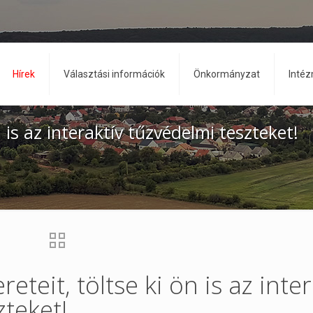
Hírek
Választási információk
Önkormányzat
Inté
n is az interaktív tűzvédelmi teszteket!
eteit, töltse ki ön is az inter
zteket!