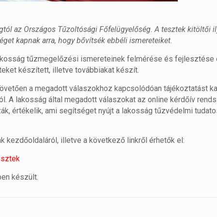
ságtól az Országos Tűzoltósági Főfelügyelőség. A tesztek kitöltői 
éget kapnak arra, hogy bővítsék ebbéli ismereteiket.
kosság tűzmegelőzési ismereteinek felmérése és fejlesztése c
teket készített, illetve továbbiakat készít.
t követően a megadott válaszokhoz kapcsolódóan tájékoztatást k
. A lakosság által megadott válaszokat az online kérdőív rends
zák, értékelik, ami segítséget nyújt a lakosság tűzvédelmi tuda
kezdőoldaláról, illetve a következő linkről érhetők el:
esztek
pen készült.