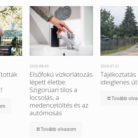
2026-08-03
2026-07-21
tották
Elsőfokú vízkorlátozás
Tájékoztatás
lépett életbe:
ideiglenes út
!
Szigorúan tilos a
locsolás, a
Tovább olv
medencetöltés és az
som
autómosás
Tovább olvasom