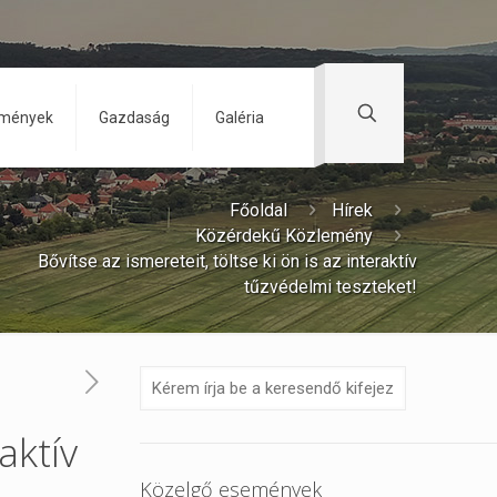
zmények
Gazdaság
Galéria
Főoldal
Hírek
Közérdekű Közlemény
Bővítse az ismereteit, töltse ki ön is az interaktív
tűzvédelmi teszteket!
aktív
Közelgő események