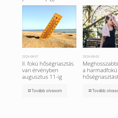
2026-08-07
2026-08-05
II. fokú hőségriasztás
Meghosszabbí
van érvényben
a harmadfokú
augusztus 11-ig
hőségriasztást
Tovább olvasom
Tovább olva