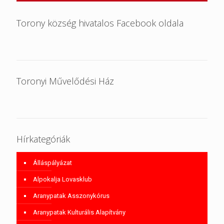
Torony község hivatalos Facebook oldala
Toronyi Művelődési Ház
Hírkategóriák
Álláspályázat
Alpokalja Lovasklub
Aranypatak Asszonykórus
Aranypatak Kulturális Alapítvány