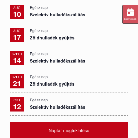
Egész nap
AUG
10
Szelektív hulladékszállítás
Események
Egész nap
AUG
17
Zöldhulladék gyűjtés
Egész nap
SZEPT
14
Szelektív hulladékszállítás
Egész nap
SZEPT
21
Zöldhulladék gyűjtés
Egész nap
OKT
12
Szelektív hulladékszállítás
Naptár megtekintése