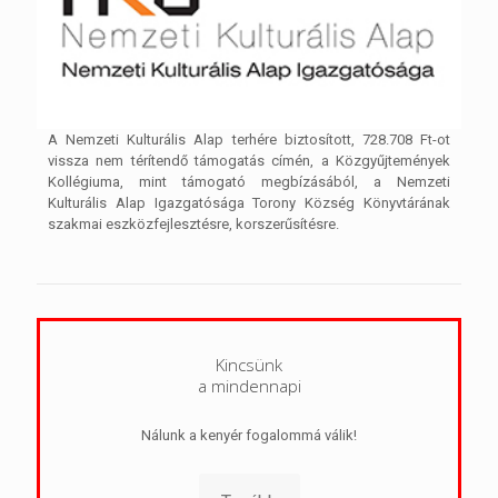
A Nemzeti Kulturális Alap terhére biztosított, 728.708 Ft-ot
vissza nem térítendő támogatás címén, a Közgyűjtemények
Kollégiuma, mint támogató megbízásából, a Nemzeti
Kulturális Alap Igazgatósága Torony Község Könyvtárának
szakmai eszközfejlesztésre, korszerűsítésre.
Kincsünk
a mindennapi
Nálunk a kenyér fogalommá válik!