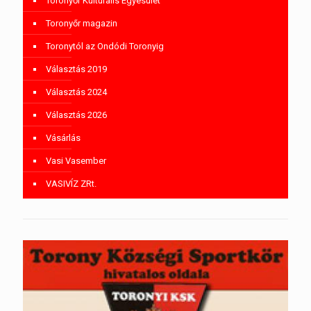
Toronyőr Kulturális Egyesület
Toronyőr magazin
Toronytól az Ondódi Toronyig
Választás 2019
Választás 2024
Választás 2026
Vásárlás
Vasi Vasember
VASIVÍZ ZRt.