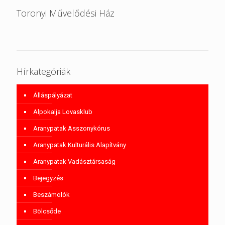
Toronyi Művelődési Ház
Hírkategóriák
Álláspályázat
Alpokalja Lovasklub
Aranypatak Asszonykórus
Aranypatak Kulturális Alapítvány
Aranypatak Vadásztársaság
Bejegyzés
Beszámolók
Bölcsőde