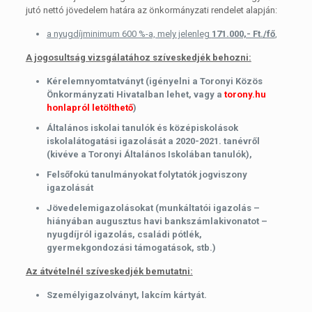
jutó nettó jövedelem határa az önkormányzati rendelet alapján:
a nyugdíjminimum 600 %-a, mely jelenleg
171.000,- Ft./fő
,
A jogosultság vizsgálatához szíveskedjék behozni:
Kérelemnyomtatványt (igényelni a Toronyi Közös
Önkormányzati Hivatalban lehet, vagy a
torony.hu
honlapról letölthető
)
Általános iskolai tanulók és középiskolások
iskolalátogatási igazolását a 2020-2021. tanévről
(kivéve a Toronyi Általános Iskolában tanulók),
Felsőfokú tanulmányokat folytatók jogviszony
igazolását
Jövedelemigazolásokat (munkáltatói igazolás –
hiányában augusztus havi bankszámlakivonatot –
nyugdíjról igazolás, családi pótlék,
gyermekgondozási támogatások, stb.)
Az átvételnél szíveskedjék bemutatni:
Személyigazolványt, lakcím kártyát.