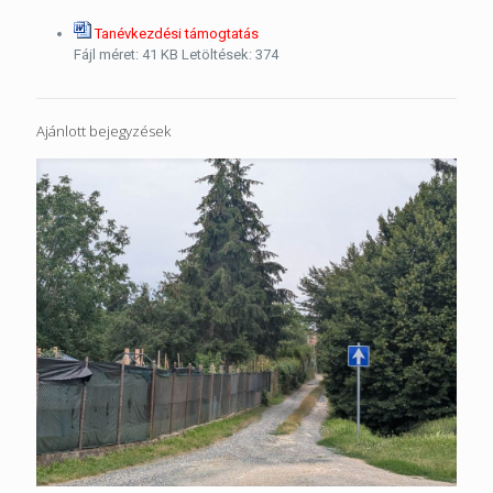
Tanévkezdési támogtatás
Fájl méret:
41 KB
Letöltések:
374
Ajánlott bejegyzések