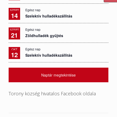
Egész nap
SZEPT
14
Szelektív hulladékszállítás
Egész nap
SZEPT
21
Zöldhulladék gyűjtés
Egész nap
OKT
12
Szelektív hulladékszállítás
Naptár megtekintése
Torony község hivatalos Facebook oldala