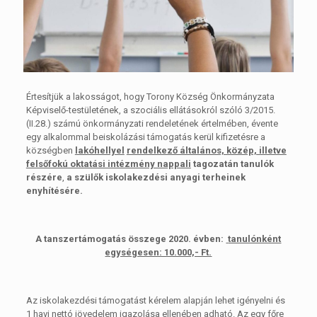
Értesítjük a lakosságot, hogy Torony Község Önkormányzata
Képviselő-testületének, a szociális ellátásokról szóló 3/2015.
(II.28.) számú önkormányzati rendeletének értelmében, évente
egy alkalommal beiskolázási támogatás kerül kifizetésre a
községben
lakóhellyel
rendelkező általános, közép, illetve
felsőfokú oktatási intézmény nappali
tagozatán tanulók
részére
,
a szülők iskolakezdési anyagi terheinek
enyhítésére.
A tanszertámogatás összege 2020. évben:
tanulónként
egységesen: 10.000,- Ft.
Az iskolakezdési támogatást kérelem alapján lehet igényelni és
1 havi nettó jövedelem igazolása ellenében adható. Az egy főre