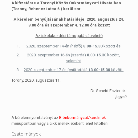
A kifizetésre a Toronyi Közös Önkormányzati Hivatalban
(Torony, Rohonczi utca 6.) kerül sor.
A kérelem benyújtásának határideje: 2020. augusztus 24.
8.00 óra és szeptember 4.
12.00 óra között
Az iskolakezdési támogatás átvehető
2020. szeptember 14-én (hétfő)
8.00-15.30
között és
2020. szeptember 16-án (szerda)
8.00-15.30
között,
valamint
2020. szeptember 17-én (csütörtök)
13.00-15.30
között.
Torony, 2020. augusztus 11.
Dr. Scheid Eszter sk.
jegyző
A kérelemnyomtatványt az
E-önkormányzat/kérelmek
menüpontban vagy a cikk mellékleteként lehet letölteni.
Csatolmányok