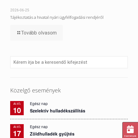
2026-06-25
Tájékoztatás a hivatal nyári ügyfélfogadási rendjéről
Tovább olvasom
Közelgő események
Egész nap
AUG
10
Szelektív hulladékszállítás
Egész nap
AUG
17
Zöldhulladék gyűjtés
Események