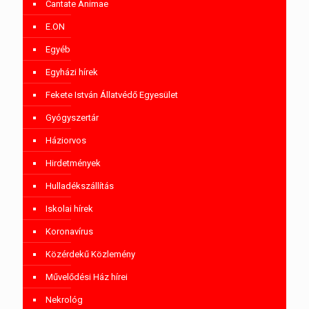
Cantate Animae
E.ON
Egyéb
Egyházi hírek
Fekete István Állatvédő Egyesület
Gyógyszertár
Háziorvos
Hirdetmények
Hulladékszállítás
Iskolai hírek
Koronavírus
Közérdekű Közlemény
Művelődési Ház hírei
Nekrológ