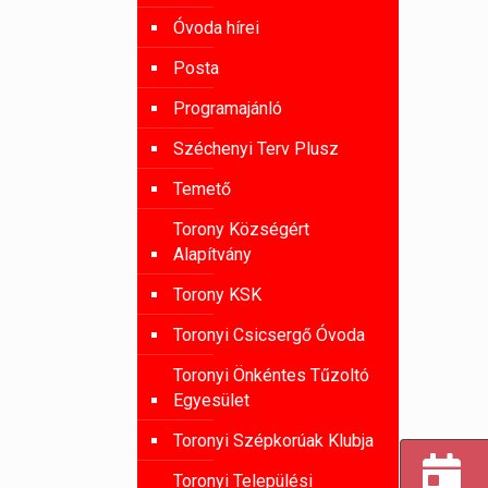
Óvoda hírei
Posta
Programajánló
Széchenyi Terv Plusz
Temető
Torony Községért
Alapítvány
Torony KSK
Toronyi Csicsergő Óvoda
Toronyi Önkéntes Tűzoltó
Egyesület
Toronyi Szépkorúak Klubja
Toronyi Települési