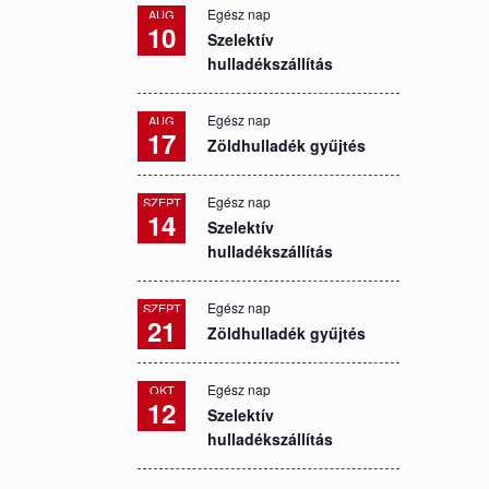
Egész nap
AUG
10
Szelektív
hulladékszállítás
Egész nap
AUG
17
Zöldhulladék gyűjtés
Egész nap
SZEPT
14
Szelektív
hulladékszállítás
Egész nap
SZEPT
21
Zöldhulladék gyűjtés
Egész nap
OKT
12
Szelektív
hulladékszállítás