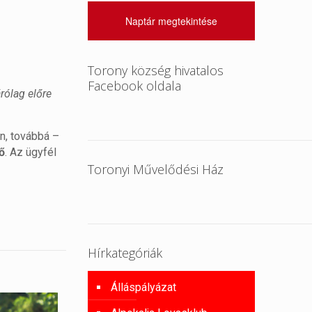
Naptár megtekintése
Torony község hivatalos
Facebook oldala
rólag előre
on, továbbá –
ő
. Az ügyfél
Toronyi Művelődési Ház
Hírkategóriák
Álláspályázat