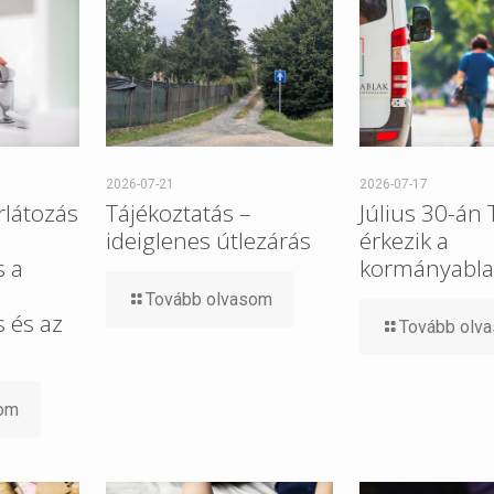
2026-07-21
2026-07-17
rlátozás
Tájékoztatás –
Július 30-án
ideiglenes útlezárás
érkezik a
s a
kormányabla
Tovább olvasom
 és az
Tovább olv
som