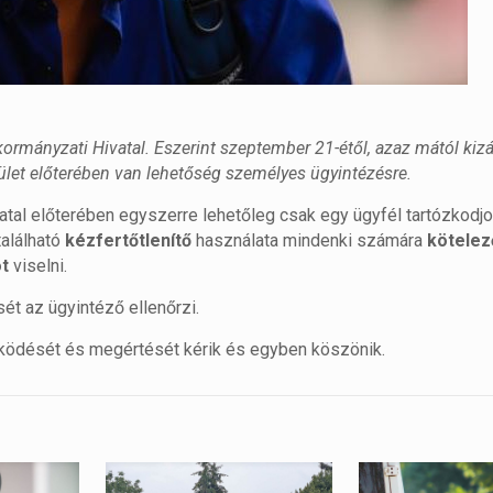
ormányzati Hivatal. Eszerint szeptember 21-étől, azaz mától kizá
ület előterében van lehetőség személyes ügyintézésre.
ivatal előterében egyszerre lehetőleg csak egy ügyfél tartózkodj
található
kézfertőtlenítő
használata mindenki számára
kötelez
t
viselni.
ét az ügyintéző ellenőrzi.
űködését és megértését kérik és egyben köszönik.