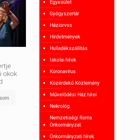
Egyesület
Gyógyszertár
Háziorvos
Hirdetmények
Hulladékszállítás
Iskolai hírek
rtje
Koronavírus
i okok
d
Közérdekű Közlemény
Művelődési Ház hírei
asom
Nekrológ
Nemzetiségi Roma
Önkormányzat
Önkormányzati hírek