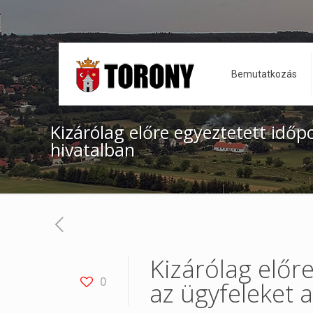
Bemutatkozás
Kizárólag előre egyeztetett időp
hivatalban
Kizárólag előr
0
az ügyfeleket 