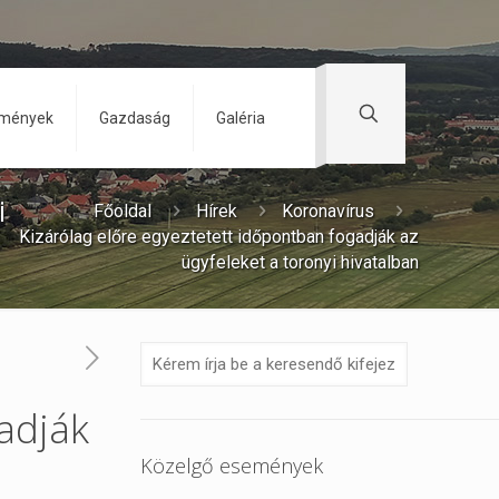
zmények
Gazdaság
Galéria
i
Főoldal
Hírek
Koronavírus
Kizárólag előre egyeztetett időpontban fogadják az
ügyfeleket a toronyi hivatalban
adják
Közelgő események