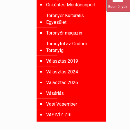
Önkéntes Mentőcsoport
Események
Toronyőr Kulturális
Egyesület
Toronyőr magazin
Toronytól az Ondódi
Toronyig
Választás 2019
Választás 2024
Választás 2026
Vásárlás
Vasi Vasember
VASIVÍZ ZRt.