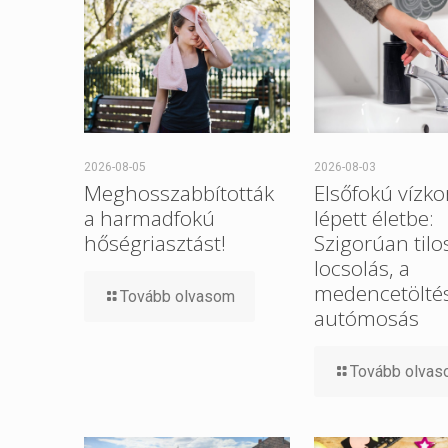
2026-08-05
2026-08-03
Meghosszabbították
Elsőfokú vízko
a harmadfokú
lépett életbe:
hőségriasztást!
Szigorúan tilo
locsolás, a
medencetöltés
Tovább olvasom
autómosás
Tovább olva