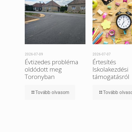
2026-07-09
2026-07-07
Évtizedes probléma
Értesítés
oldódott meg
Iskolakezdési
Toronyban
támogatásról
Tovább olvasom
Tovább olva