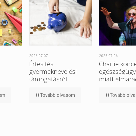
2026-07-07
2026-07-06
Értesítés
Charlie konce
gyermeknevelési
egészségügy
támogatásról
miatt elmara
som
Tovább olvasom
Tovább olv