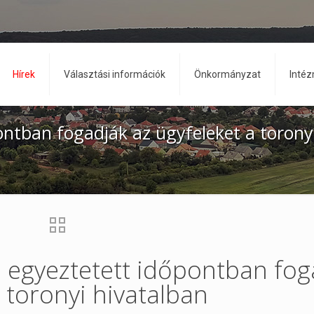
Hírek
Választási információk
Önkormányzat
Inté
ontban fogadják az ügyfeleket a torony
e egyeztetett időpontban fog
a toronyi hivatalban