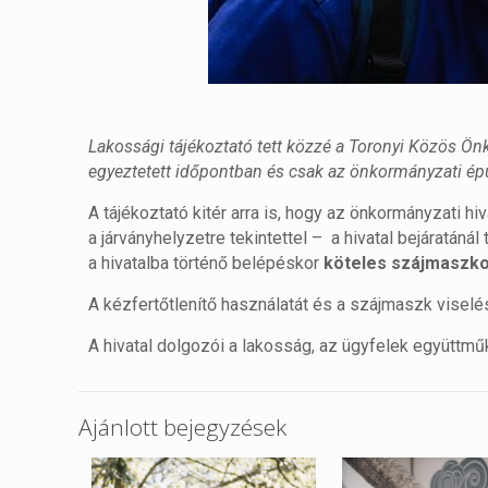
Lakossági tájékoztató tett közzé a Toronyi Közös Önk
egyeztetett időpontban és csak az önkormányzati ép
A tájékoztató kitér arra is, hogy az önkormányzati h
a járványhelyzetre tekintettel – a hivatal bejáratánál 
a hivatalba történő belépéskor
köteles szájmaszko
A kézfertőtlenítő használatát és a szájmaszk viselés
A hivatal dolgozói a lakosság, az ügyfelek együttm
Ajánlott bejegyzések