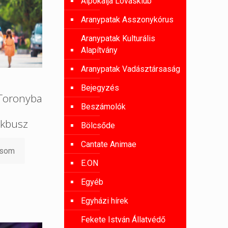
Alpokalja Lovasklub
Aranypatak Asszonykórus
Aranypatak Kulturális
Alapítvány
Aranypatak Vadásztársaság
Bejegyzés
 Toronyba
Beszámolók
kbusz
Bölcsőde
Cantate Animae
asom
E.ON
Egyéb
Egyházi hírek
Fekete István Állatvédő