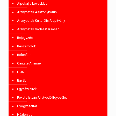
Alpokalja Lovasklub
Aranypatak Asszonykórus
Aranypatak Kulturális Alapítvány
Aranypatak Vadásztársaság
Bejegyzés
Beszámolók
Bölcsőde
Cantate Animae
E.ON
Egyéb
Egyházi hírek
Fekete István Állatvédő Egyesület
Gyógyszertár
Háziorvos