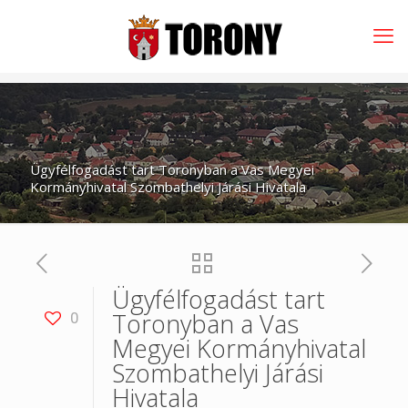
Ügyfélfogadást tart Toronyban a Vas Megyei
Kormányhivatal Szombathelyi Járási Hivatala
Ügyfélfogadást tart
Toronyban a Vas
0
Megyei Kormányhivatal
Szombathelyi Járási
Hivatala