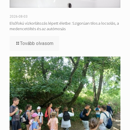
2026-08-03
Elsőfokú vízkorlátozás lépett életbe: Szigorúan tilos a locsolás, a
medencetöltés és az autómosás
Tovább olvasom