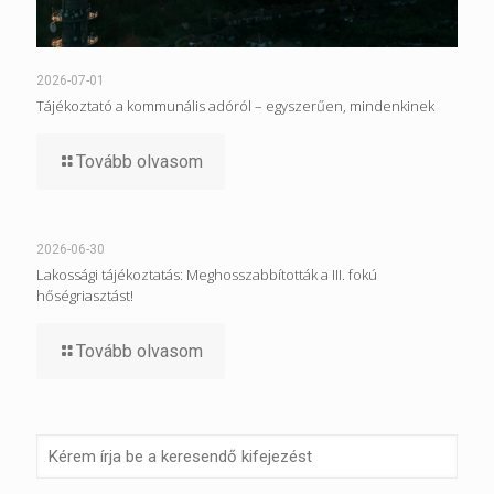
2026-07-01
Tájékoztató a kommunális adóról – egyszerűen, mindenkinek
Tovább olvasom
2026-06-30
Lakossági tájékoztatás: Meghosszabbították a III. fokú
hőségriasztást!
Tovább olvasom