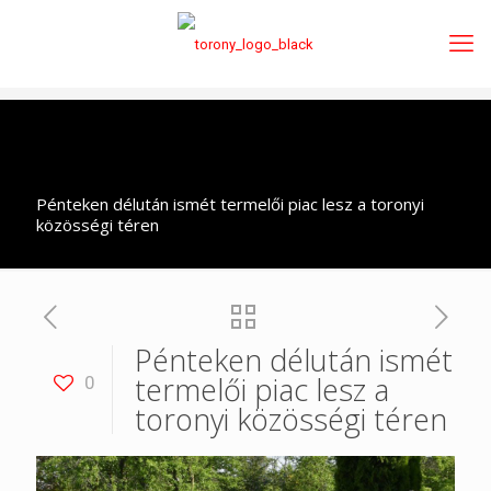
Pénteken délután ismét termelői piac lesz a toronyi
közösségi téren
Pénteken délután ismét
termelői piac lesz a
0
toronyi közösségi téren