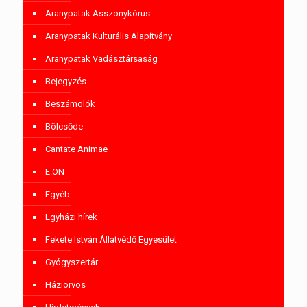
Aranypatak Asszonykórus
Aranypatak Kulturális Alapítvány
Aranypatak Vadásztársaság
Bejegyzés
Beszámolók
Bölcsőde
Cantate Animae
E.ON
Egyéb
Egyházi hírek
Fekete István Állatvédő Egyesület
Gyógyszertár
Háziorvos