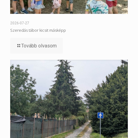
2026-07-27
Szeredás tábor kicsit másképp
Tovább olvasom