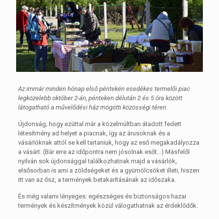
Az immár minden hónap első péntekén esedékes termelői piac
legközelebb október 2-án, pénteken délután 2 és 5 óra között
látogatható a művelődési ház mögötti közösségi téren.
Újdonság, hogy ezúttal már a közelmúltban átadott fedett
létesítmény ad helyet a piacnak, így az árusoknak és a
vásárlóknak attól se kell tartaniuk, hogy az eső megakadályozza
a vásárt. (Bár erre az időpontra nem jósolnak esőt…) Másfelől
nyilván sok újdonsággal találkozhatnak majd a vásárlók,
elsősorban is ami a zöldségeket és a gyümölcsöket illeti, hiszen
itt van az ősz, a termények betakarításának az időszaka.
És még valami lényeges: egészséges és biztonságos hazai
termények és készítmények közül válogathatnak az érdeklődők.