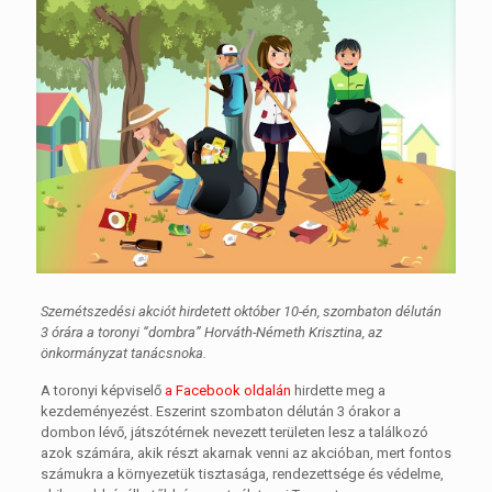
Szemétszedési akciót hirdetett október 10-én, szombaton délután
3 órára a toronyi “dombra” Horváth-Németh Krisztina, az
önkormányzat tanácsnoka.
A toronyi képviselő
a Facebook oldalán
hirdette meg a
kezdeményezést. Eszerint szombaton délután 3 órakor a
dombon lévő, játszótérnek nevezett területen lesz a találkozó
azok számára, akik részt akarnak venni az akcióban, mert fontos
számukra a környezetük tisztasága, rendezettsége és védelme,