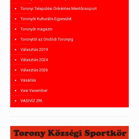
Toronyi Települési Önkéntes Mentőcsoport
Toronyőr Kulturális Egyesület
Toronyőr magazin
Toronytól az Ondódi Toronyig
Választás 2019
Választás 2024
Választás 2026
Vásárlás
Vasi Vasember
VASIVÍZ ZRt.