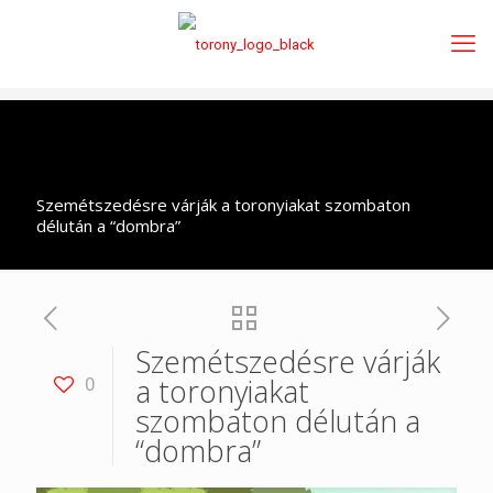
Szemétszedésre várják a toronyiakat szombaton
délután a “dombra”
Szemétszedésre várják
a toronyiakat
0
szombaton délután a
“dombra”