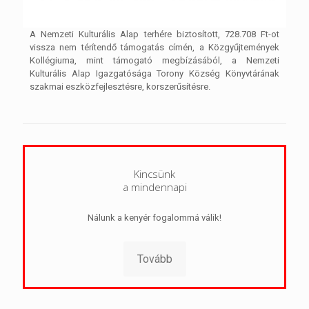
A Nemzeti Kulturális Alap terhére biztosított, 728.708 Ft-ot
vissza nem térítendő támogatás címén, a Közgyűjtemények
Kollégiuma, mint támogató megbízásából, a Nemzeti
Kulturális Alap Igazgatósága Torony Község Könyvtárának
szakmai eszközfejlesztésre, korszerűsítésre.
Kincsünk
a mindennapi
Nálunk a kenyér fogalommá válik!
Tovább