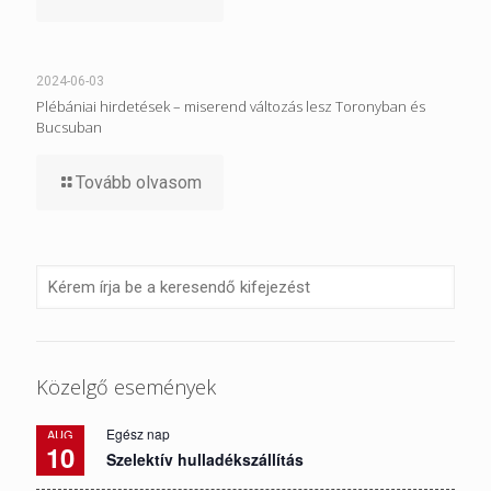
2024-06-03
Plébániai hirdetések – miserend változás lesz Toronyban és
Bucsuban
Tovább olvasom
Közelgő események
Egész nap
AUG
10
Szelektív hulladékszállítás