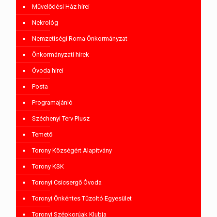
Művelődési Ház hírei
Nekrológ
Nemzetiségi Roma Önkormányzat
Önkormányzati hírek
Óvoda hírei
Posta
Programajánló
Széchenyi Terv Plusz
Temető
Torony Községért Alapítvány
Torony KSK
Toronyi Csicsergő Óvoda
Toronyi Önkéntes Tűzoltó Egyesület
Toronyi Szépkorúak Klubja