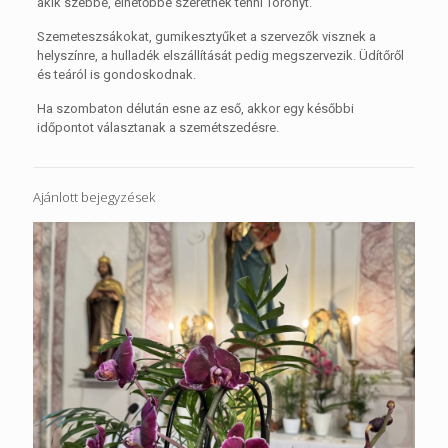
akik szebbé, élhetőbbé szeretnék tenni Toronyt.
Szemeteszsákokat, gumikesztyűket a szervezők visznek a
helyszínre, a hulladék elszállítását pedig megszervezik. Üdítőről
és teáról is gondoskodnak.
Ha szombaton délután esne az eső, akkor egy későbbi
időpontot választanak a szemétszedésre.
Ajánlott bejegyzések