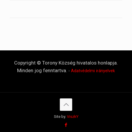
Copyright © Torony Község hivatalos honlapja.
Minden jog fenntartva.
-
Adatvédelmi irányelvek
Site by.
ViszkY