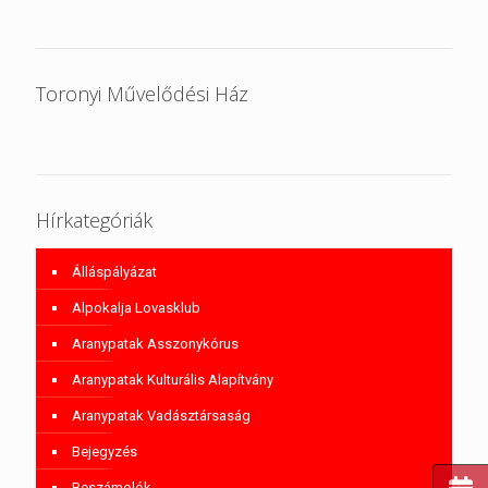
Toronyi Művelődési Ház
Hírkategóriák
Álláspályázat
Alpokalja Lovasklub
Aranypatak Asszonykórus
Aranypatak Kulturális Alapítvány
Aranypatak Vadásztársaság
Bejegyzés
Beszámolók