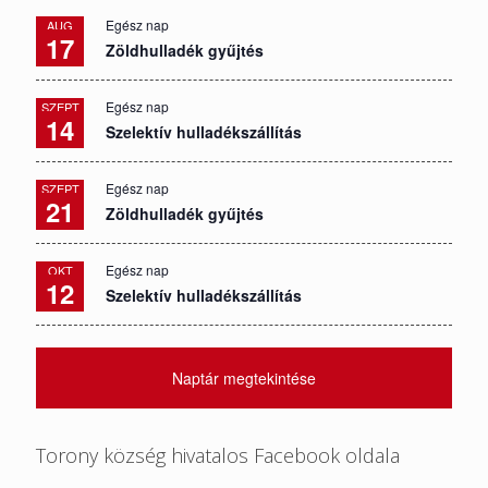
Egész nap
AUG
17
Zöldhulladék gyűjtés
Egész nap
SZEPT
14
Szelektív hulladékszállítás
Egész nap
SZEPT
21
Zöldhulladék gyűjtés
Egész nap
OKT
12
Szelektív hulladékszállítás
Naptár megtekintése
Torony község hivatalos Facebook oldala