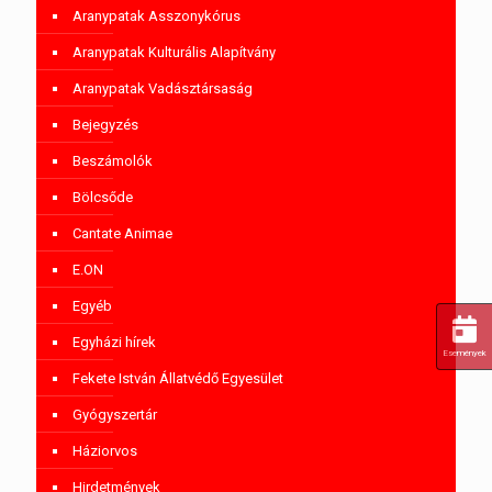
Aranypatak Asszonykórus
Aranypatak Kulturális Alapítvány
Aranypatak Vadásztársaság
Bejegyzés
Beszámolók
Bölcsőde
Cantate Animae
E.ON
Egyéb
Egyházi hírek
Események
Fekete István Állatvédő Egyesület
Gyógyszertár
Háziorvos
Hirdetmények