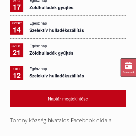
Egész nap
AUG
17
Zöldhulladék gyűjtés
Egész nap
SZEPT
14
Szelektív hulladékszállítás
Egész nap
SZEPT
21
Zöldhulladék gyűjtés
Egész nap
OKT
12
Események
Szelektív hulladékszállítás
Naptár megtekintése
Torony község hivatalos Facebook oldala