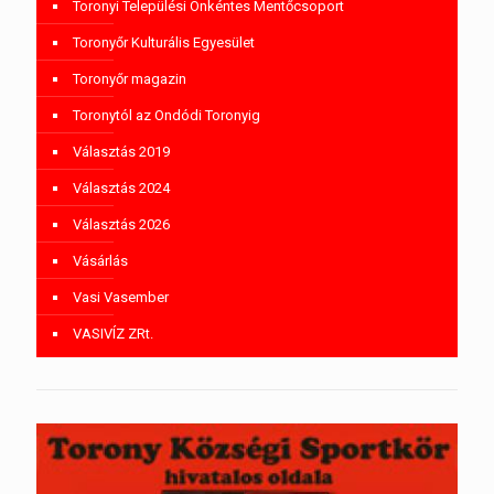
Toronyi Települési Önkéntes Mentőcsoport
Toronyőr Kulturális Egyesület
Toronyőr magazin
Toronytól az Ondódi Toronyig
Választás 2019
Választás 2024
Választás 2026
Vásárlás
Vasi Vasember
VASIVÍZ ZRt.