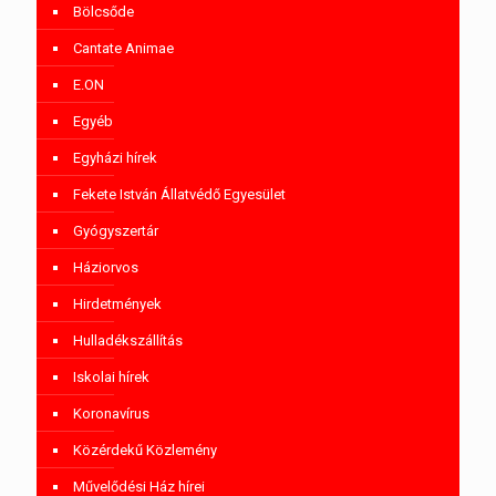
Bölcsőde
Cantate Animae
E.ON
Egyéb
Egyházi hírek
Fekete István Állatvédő Egyesület
Gyógyszertár
Háziorvos
Hirdetmények
Hulladékszállítás
Iskolai hírek
Koronavírus
Közérdekű Közlemény
Művelődési Ház hírei