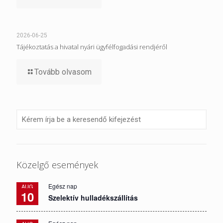
2026-06-25
Tájékoztatás a hivatal nyári ügyfélfogadási rendjéről
Tovább olvasom
Közelgő események
Egész nap
AUG
10
Szelektív hulladékszállítás