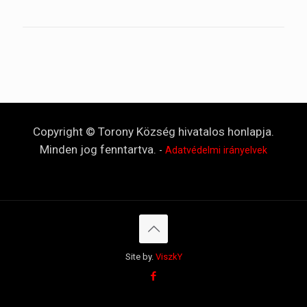
Copyright © Torony Község hivatalos honlapja.
Minden jog fenntartva.
-
Adatvédelmi irányelvek
Site by.
ViszkY