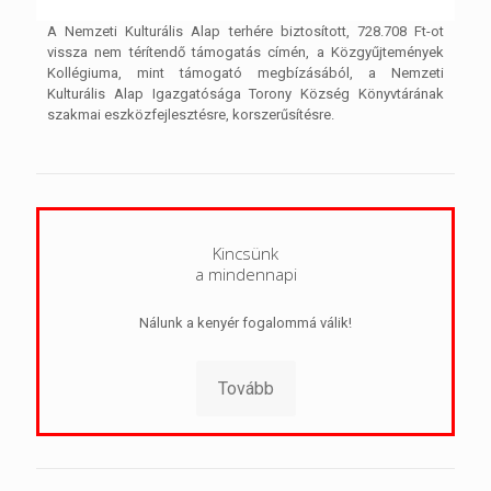
A Nemzeti Kulturális Alap terhére biztosított, 728.708 Ft-ot
vissza nem térítendő támogatás címén, a Közgyűjtemények
Kollégiuma, mint támogató megbízásából, a Nemzeti
Kulturális Alap Igazgatósága Torony Község Könyvtárának
szakmai eszközfejlesztésre, korszerűsítésre.
Kincsünk
a mindennapi
Nálunk a kenyér fogalommá válik!
Tovább