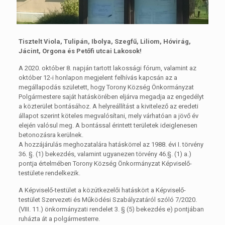
Tisztelt Viola, Tulipán, Ibolya, Szegfű, Liliom, Hóvirág,
Jácint, Orgona és Petőfi utcai Lakosok!
A 2020. október 8. napján tartott lakossági fórum, valamint az
október 12-i honlapon megjelent felhívás kapcsán az a
megállapodás született, hogy Torony Község Önkormányzat
Polgármestere saját hatáskörében eljárva megadja az engedélyt
a közterület bontásához. A helyreállítást a kivitelező az eredeti
állapot szerint köteles megvalósítani, mely várhatóan a jövő év
elején valósul meg. A bontással érintett területek ideiglenesen
betonozásra kerülnek.
A hozzájárulás meghozatalára hatáskörrel az 1988. évi I. törvény
36. §. (1) bekezdés, valamint ugyanezen törvény 46.§. (1) a.)
pontja értelmében Torony Község Önkormányzat Képviselő-
testülete rendelkezik.
A Képviselő-testület a közútkezelői hatáskört a Képviselő-
testület Szervezeti és Működési Szabályzatáról szóló 7/2020.
(VIII. 11.) önkormányzati rendelet 3. § (5) bekezdés e) pontjában
ruházta át a polgármesterre.