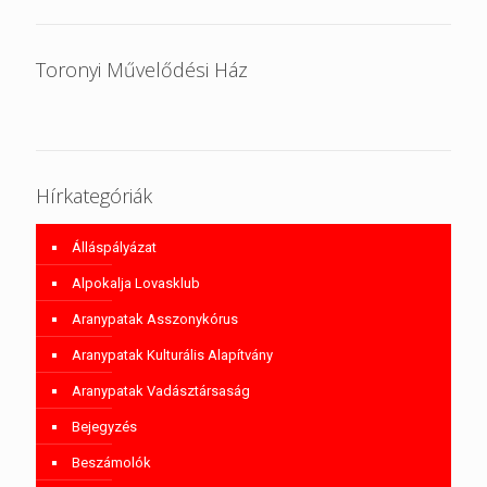
Toronyi Művelődési Ház
Hírkategóriák
Álláspályázat
Alpokalja Lovasklub
Aranypatak Asszonykórus
Aranypatak Kulturális Alapítvány
Aranypatak Vadásztársaság
Bejegyzés
Beszámolók