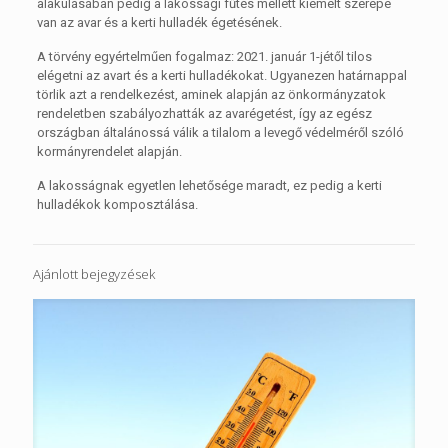
alakulásában pedig a lakossági fűtés mellett kiemelt szerepe
van az avar és a kerti hulladék égetésének.
A törvény egyértelműen fogalmaz: 2021. január 1-jétől tilos
elégetni az avart és a kerti hulladékokat. Ugyanezen határnappal
törlik azt a rendelkezést, aminek alapján az önkormányzatok
rendeletben szabályozhatták az avarégetést, így az egész
országban általánossá válik a tilalom a levegő védelméről szóló
kormányrendelet alapján.
A lakosságnak egyetlen lehetősége maradt, ez pedig a kerti
hulladékok komposztálása.
Ajánlott bejegyzések