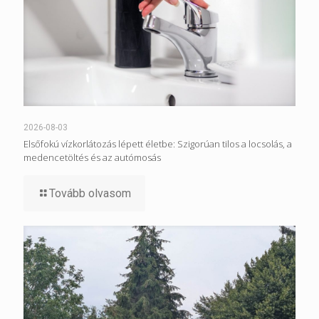
2026-08-03
Elsőfokú vízkorlátozás lépett életbe: Szigorúan tilos a locsolás, a
medencetöltés és az autómosás
Tovább olvasom