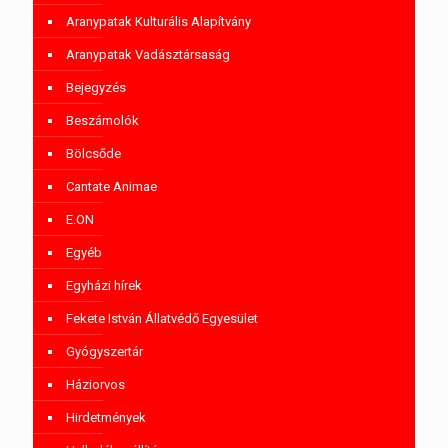
Aranypatak Kulturális Alapítvány
Aranypatak Vadásztársaság
Bejegyzés
Beszámolók
Bölcsőde
Cantate Animae
E.ON
Egyéb
Egyházi hírek
Fekete István Állatvédő Egyesület
Gyógyszertár
Háziorvos
Hirdetmények