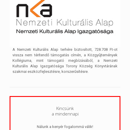
A Nemzeti Kulturális Alap terhére biztosított, 728.708 Ft-ot
vissza nem térítendő támogatás címén, a Közgyűjtemények
Kollégiuma, mint támogató megbízásából, a Nemzeti
Kulturális Alap Igazgatósága Torony Község Könyvtárának
szakmai eszközfejlesztésre, korszerűsítésre.
Kincsünk
a mindennapi
Nálunk a kenyér fogalommá válik!