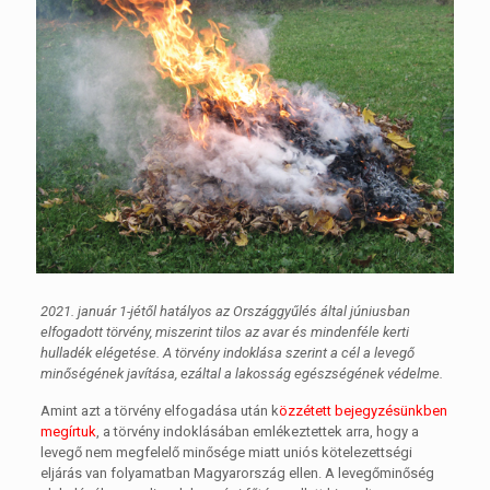
2021. január 1-jétől hatályos az Országgyűlés által júniusban
elfogadott törvény, miszerint tilos az avar és mindenféle kerti
hulladék elégetése. A törvény indoklása szerint a cél a levegő
minőségének javítása, ezáltal a lakosság egészségének védelme.
Amint azt a törvény elfogadása után k
özzétett bejegyzésünkben
megírtuk
, a törvény indoklásában emlékeztettek arra, hogy a
levegő nem megfelelő minősége miatt uniós kötelezettségi
eljárás van folyamatban Magyarország ellen. A levegőminőség