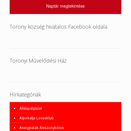
Naptár megtekintése
Torony község hivatalos Facebook oldala
Toronyi Művelődési Ház
Hírkategóriák
Álláspályázat
Alpokalja Lovasklub
Aranypatak Asszonykórus