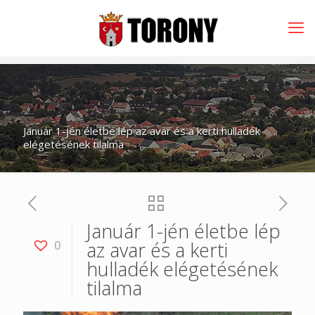
Január 1-jén életbe lép az avar és a kerti hulladék
elégetésének tilalma
Január 1-jén életbe lép
az avar és a kerti
0
hulladék elégetésének
tilalma