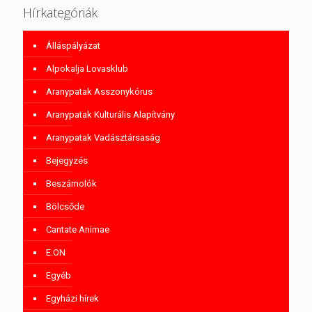
Hírkategóriák
Álláspályázat
Alpokalja Lovasklub
Aranypatak Asszonykórus
Aranypatak Kulturális Alapítvány
Aranypatak Vadásztársaság
Bejegyzés
Beszámolók
Bölcsőde
Cantate Animae
E.ON
Egyéb
Egyházi hírek