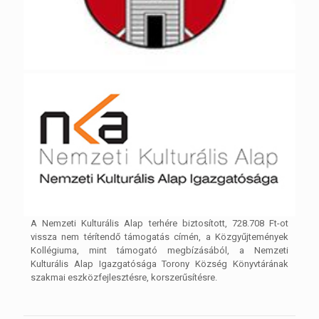
A Nemzeti Kulturális Alap terhére biztosított, 728.708 Ft-ot
vissza nem térítendő támogatás címén, a Közgyűjtemények
Kollégiuma, mint támogató megbízásából, a Nemzeti
Kulturális Alap Igazgatósága Torony Község Könyvtárának
szakmai eszközfejlesztésre, korszerűsítésre.