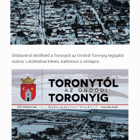
Oldalunkról letölthető a Toronytól az Ondódi Toronyig legújabb
száma. Letöltéshez kérem, kattintson a címlapra.