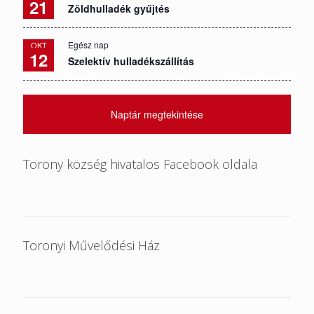
21
Zöldhulladék gyűjtés
Egész nap
OKT
12
Szelektív hulladékszállítás
Naptár megtekintése
Torony község hivatalos Facebook oldala
Toronyi Művelődési Ház