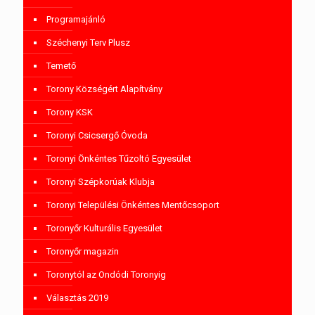
Programajánló
Széchenyi Terv Plusz
Temető
Torony Községért Alapítvány
Torony KSK
Toronyi Csicsergő Óvoda
Toronyi Önkéntes Tűzoltó Egyesület
Toronyi Szépkorúak Klubja
Toronyi Települési Önkéntes Mentőcsoport
Toronyőr Kulturális Egyesület
Toronyőr magazin
Toronytól az Ondódi Toronyig
Választás 2019