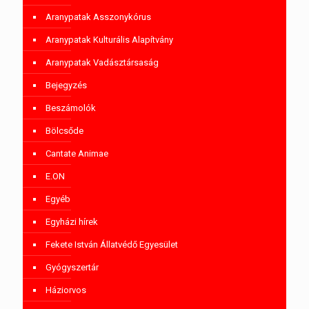
Aranypatak Asszonykórus
Aranypatak Kulturális Alapítvány
Aranypatak Vadásztársaság
Bejegyzés
Beszámolók
Bölcsőde
Cantate Animae
E.ON
Egyéb
Egyházi hírek
Fekete István Állatvédő Egyesület
Gyógyszertár
Háziorvos