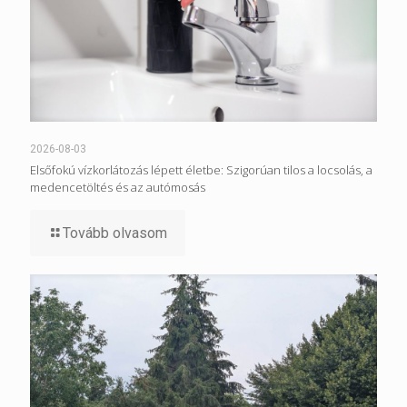
2026-08-03
Elsőfokú vízkorlátozás lépett életbe: Szigorúan tilos a locsolás, a
medencetöltés és az autómosás
Tovább olvasom