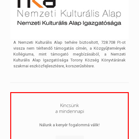
A Nemzeti Kulturális Alap terhére biztosított, 728.708 Ft-ot
vissza nem térítendő támogatás címén, a Közgyűjtemények
Kollégiuma, mint támogató megbízásából, a Nemzeti
Kulturális Alap Igazgatósága Torony Község Könyvtárának
szakmai eszközfejlesztésre, korszerűsítésre.
Kincsünk
a mindennapi
Nálunk a kenyér fogalommá válik!