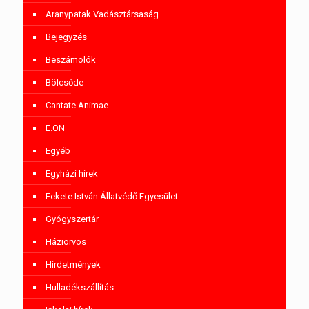
Aranypatak Vadásztársaság
Bejegyzés
Beszámolók
Bölcsőde
Cantate Animae
E.ON
Egyéb
Egyházi hírek
Fekete István Állatvédő Egyesület
Gyógyszertár
Háziorvos
Hirdetmények
Hulladékszállítás