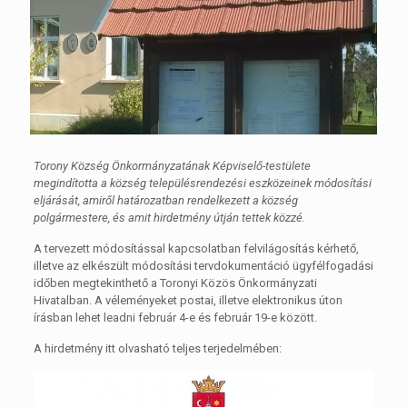
Torony Község Önkormányzatának Képviselő-testülete
megindította a község településrendezési eszközeinek módosítási
eljárását, amiről határozatban rendelkezett a község
polgármestere, és amit hirdetmény útján tettek közzé.
A tervezett módosítással kapcsolatban felvilágosítás kérhető,
illetve az elkészült módosítási tervdokumentáció ügyfélfogadási
időben megtekinthető a Toronyi Közös Önkormányzati
Hivatalban. A véleményeket postai, illetve elektronikus úton
írásban lehet leadni február 4-e és február 19-e között.
A hirdetmény itt olvasható teljes terjedelmében: