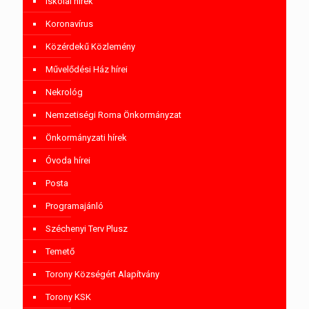
Iskolai hírek
Koronavírus
Közérdekű Közlemény
Művelődési Ház hírei
Nekrológ
Nemzetiségi Roma Önkormányzat
Önkormányzati hírek
Óvoda hírei
Posta
Programajánló
Széchenyi Terv Plusz
Temető
Torony Községért Alapítvány
Torony KSK