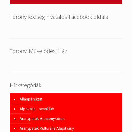
Torony község hivatalos Facebook oldala
Toronyi Művelődési Ház
Hírkategóriák
Álláspályázat
Alpokalja Lovasklub
Aranypatak Asszonykórus
Aranypatak Kulturális Alapítvány