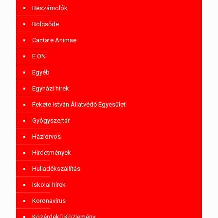
Beszámolók
Bölcsőde
Cantate Animae
E.ON
Egyéb
Egyházi hírek
Fekete István Állatvédő Egyesület
Gyógyszertár
Háziorvos
Hirdetmények
Hulladékszállítás
Iskolai hírek
Koronavírus
Közérdekű Közlemény