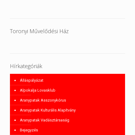
Toronyi Művelődési Ház
Hírkategóriák
Álláspályázat
Alpokalja Lovasklub
Aranypatak Asszonykórus
Aranypatak Kulturális Alapítvány
Aranypatak Vadásztársaság
Bejegyzés