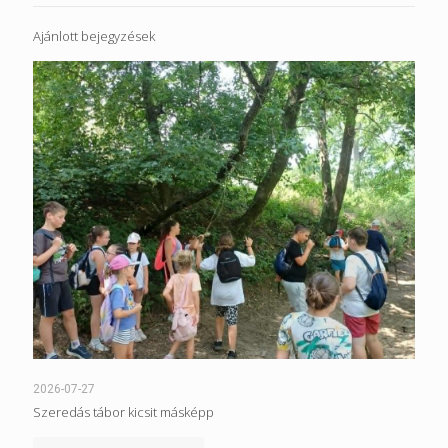
Ajánlott bejegyzések
2026-07-27
Szeredás tábor kicsit másképp