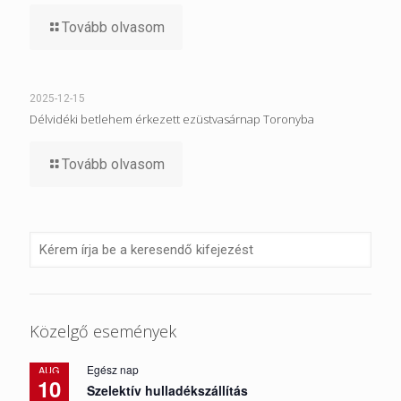
Tovább olvasom
2025-12-15
Délvidéki betlehem érkezett ezüstvasárnap Toronyba
Tovább olvasom
Közelgő események
Egész nap
AUG
10
Szelektív hulladékszállítás