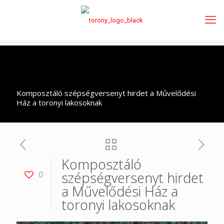
Komposztáló szépségversenyt hirdet a Művelődési
Ház a toronyi lakosoknak
Komposztáló
szépségversenyt hirdet
0
a Művelődési Ház a
toronyi lakosoknak