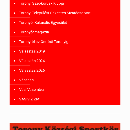
Toronyi Szépkorúak Klubja
Toronyi Települési Önkéntes Mentőcsoport
Toronyőr Kulturális Egyesület
Toronyőr magazin
Toronytól az Ondódi Toronyig
Választás 2019
Választás 2024
Választás 2026
Vásárlás
Vasi Vasember
VASIVÍZ ZRt.