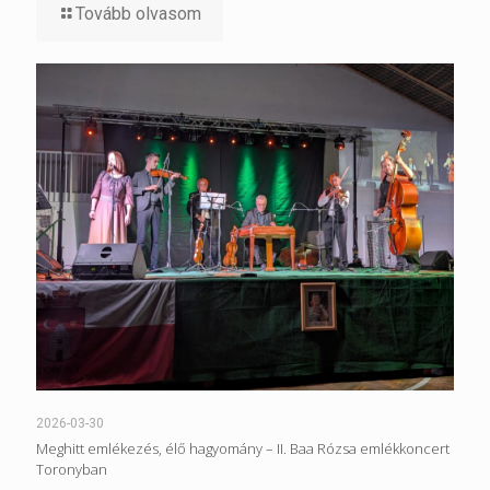
Tovább olvasom
2026-03-30
Meghitt emlékezés, élő hagyomány – II. Baa Rózsa emlékkoncert
Toronyban