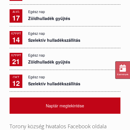
Egész nap
AUG
17
Zöldhulladék gyűjtés
Egész nap
SZEPT
14
Szelektív hulladékszállítás
Egész nap
SZEPT
21
Zöldhulladék gyűjtés
Események
Egész nap
OKT
12
Szelektív hulladékszállítás
Naptár megtekintése
Torony község hivatalos Facebook oldala