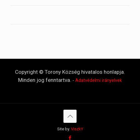
Copyright © Torony Község hivatalos honlapja.
Minden jog fenntartva.
-
Adatvédelmi irányelvek
Site by.
ViszkY