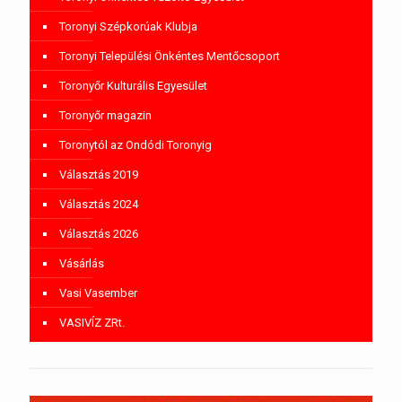
Toronyi Szépkorúak Klubja
Toronyi Települési Önkéntes Mentőcsoport
Toronyőr Kulturális Egyesület
Toronyőr magazin
Toronytól az Ondódi Toronyig
Választás 2019
Választás 2024
Választás 2026
Vásárlás
Vasi Vasember
VASIVÍZ ZRt.