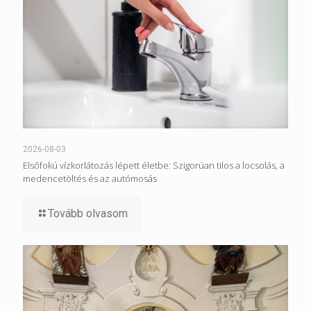
2026-08-03
Elsőfokú vízkorlátozás lépett életbe: Szigorúan tilos a locsolás, a
medencetöltés és az autómosás
Tovább olvasom