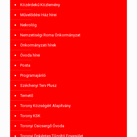
Közérdekű Közlemény
Művelődési Ház hírei
Nekrológ
Nemzetiségi Roma Önkormányzat
Önkormányzati hírek
Óvoda hírei
Posta
Programajánló
Széchenyi Terv Plusz
Temető
Torony Községért Alapítvány
Torony KSK
Toronyi Csicsergő Óvoda
Toronyi Önkéntes Tűzoltó Egyesület