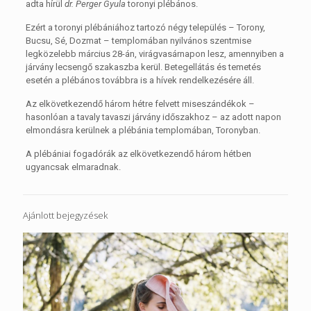
adta hírül
dr. Perger Gyula
toronyi plébános.
Ezért a toronyi plébániához tartozó négy település – Torony,
Bucsu, Sé, Dozmat – templomában nyilvános szentmise
legközelebb március 28-án, virágvasárnapon lesz, amennyiben a
járvány lecsengő szakaszba kerül. Betegellátás és temetés
esetén a plébános továbbra is a hívek rendelkezésére áll.
Az elkövetkezendő három hétre felvett miseszándékok –
hasonlóan a tavaly tavaszi járvány időszakhoz – az adott napon
elmondásra kerülnek a plébánia templomában, Toronyban.
A plébániai fogadórák az elkövetkezendő három hétben
ugyancsak elmaradnak.
Ajánlott bejegyzések