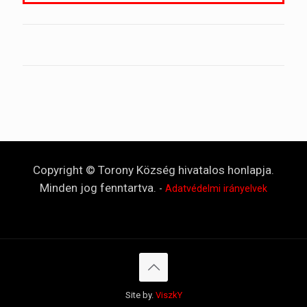
Copyright © Torony Község hivatalos honlapja.
Minden jog fenntartva.
-
Adatvédelmi irányelvek
Site by.
ViszkY