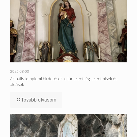
2026-08-03
Aktuális templomi hirdetések: oltáriszentség, szentmisék és
áldások
Tovább olvasom