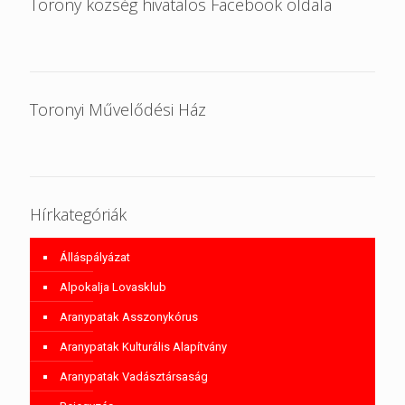
Torony község hivatalos Facebook oldala
Toronyi Művelődési Ház
Hírkategóriák
Álláspályázat
Alpokalja Lovasklub
Aranypatak Asszonykórus
Aranypatak Kulturális Alapítvány
Aranypatak Vadásztársaság