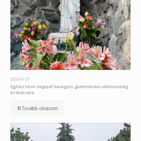
2026-07-27
Egyházi hírek: megújult harangszó, gluténmentes oltáriszentség
és titokcsere
Tovább olvasom