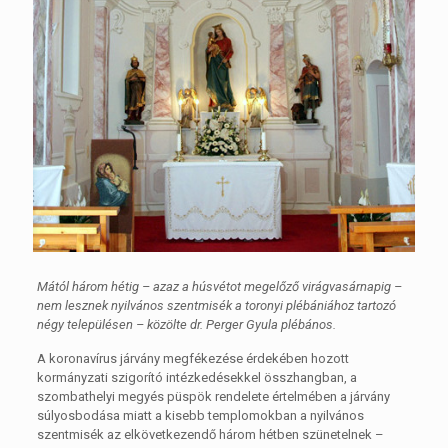
Mától három hétig – azaz a húsvétot megelőző virágvasárnapig –
nem lesznek nyilvános szentmisék a toronyi plébániához tartozó
négy településen – közölte dr. Perger Gyula plébános.
A koronavírus járvány megfékezése érdekében hozott
kormányzati szigorító intézkedésekkel összhangban, a
szombathelyi megyés püspök rendelete értelmében a járvány
súlyosbodása miatt a kisebb templomokban a nyilvános
szentmisék az elkövetkezendő három hétben szünetelnek –