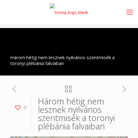
Három hétig nem lesznek nyilvános szentmisék a
toronyi plébánia falvaiban
Három hétig nem
lesznek nyilvános
0
szentmisék a toronyi
plébánia falvaiban