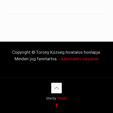
Copyright © Torony Község hivatalos honlapja.
Minden jog fenntartva.
-
Adatvédelmi irányelvek
Site by.
ViszkY