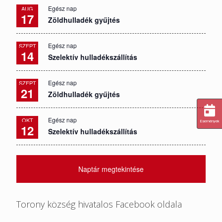
Egész nap
AUG
17
Zöldhulladék gyűjtés
Egész nap
SZEPT
14
Szelektív hulladékszállítás
Egész nap
SZEPT
21
Zöldhulladék gyűjtés
Egész nap
OKT
Események
12
Szelektív hulladékszállítás
Naptár megtekintése
Torony község hivatalos Facebook oldala