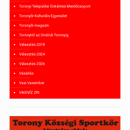
Toronyi Települési Önkéntes Mentőcsoport
Toronyőr Kulturális Egyesület
Toronyőr magazin
Toronytól az Ondódi Toronyig
Választás 2019
Választás 2024
Választás 2026
Vásárlás
Vasi Vasember
VASIVÍZ ZRt.