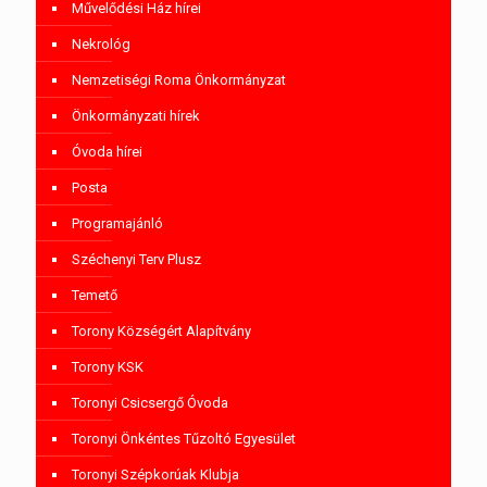
Művelődési Ház hírei
Nekrológ
Nemzetiségi Roma Önkormányzat
Önkormányzati hírek
Óvoda hírei
Posta
Programajánló
Széchenyi Terv Plusz
Temető
Torony Községért Alapítvány
Torony KSK
Toronyi Csicsergő Óvoda
Toronyi Önkéntes Tűzoltó Egyesület
Toronyi Szépkorúak Klubja