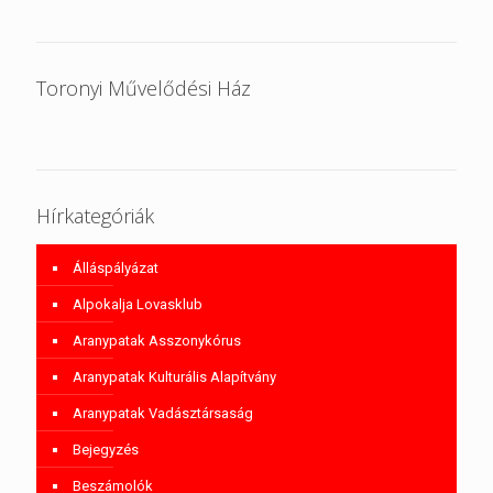
Toronyi Művelődési Ház
Hírkategóriák
Álláspályázat
Alpokalja Lovasklub
Aranypatak Asszonykórus
Aranypatak Kulturális Alapítvány
Aranypatak Vadásztársaság
Bejegyzés
Beszámolók