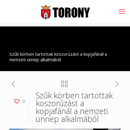
Szűk körben tartottak koszorúzást a kopjafánál a
nemzeti ünnep alkalmából
Szűk körben tartottak
koszorúzást a
0
kopjafánál a nemzeti
ünnep alkalmából