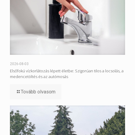
2026-08-03
Elsőfokú vízkorlátozás lépett életbe: Szigorúan tilos a locsolás, a
medencetöltés és az autómosás
Tovább olvasom