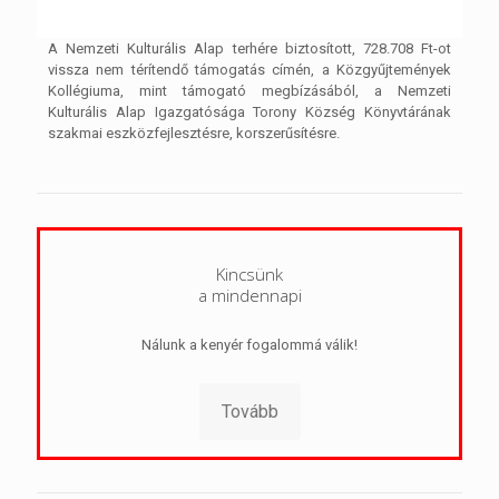
A Nemzeti Kulturális Alap terhére biztosított, 728.708 Ft-ot
vissza nem térítendő támogatás címén, a Közgyűjtemények
Kollégiuma, mint támogató megbízásából, a Nemzeti
Kulturális Alap Igazgatósága Torony Község Könyvtárának
szakmai eszközfejlesztésre, korszerűsítésre.
Kincsünk
a mindennapi
Nálunk a kenyér fogalommá válik!
Tovább