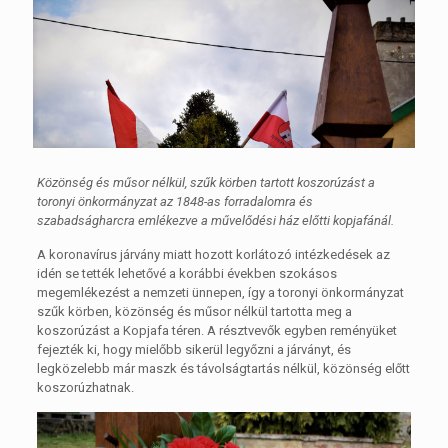
Közönség és műsor nélkül, szűk körben tartott koszorúzást a
toronyi önkormányzat az 1848-as forradalomra és
szabadságharcra emlékezve a művelődési ház előtti kopjafánál.
A koronavírus járvány miatt hozott korlátozó intézkedések az
idén se tették lehetővé a korábbi években szokásos
megemlékezést a nemzeti ünnepen, így a toronyi önkormányzat
szűk körben, közönség és műsor nélkül tartotta meg a
koszorúzást a Kopjafa téren. A résztvevők egyben reményüket
fejezték ki, hogy mielőbb sikerül legyőzni a járványt, és
legközelebb már maszk és távolságtartás nélkül, közönség előtt
koszorúzhatnak.