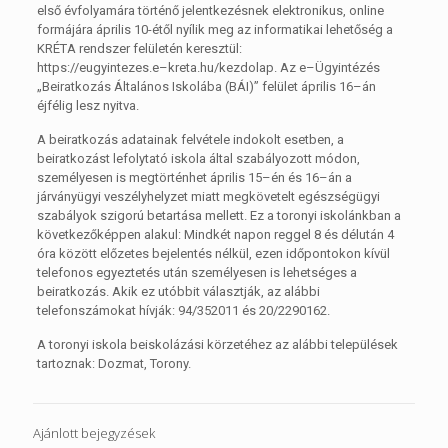
els
ő évfolyamára történő jelentkezésnek elektronikus, online
formájára
április 10
-é
től
nyílik meg
az informatikai lehetőség a
KRÉT
A rendszer felületén
keresztül:
https://eugyintezes.e
–
k
reta.hu/kezdolap
.
A
z e
–
Ügyintézés
„Beiratkozás Általános Iskolába (BÁI)”
felület
április 16
–
án
éjfélig
lesz nyitva
.
A
beiratkozás adatainak felvétele indokolt esetben, a
beiratkozást lefolytató iskola által
szabályozott mód
on,
személyesen is megtörténhet
április 15
–
én és 16
–
án
a
járványügyi
veszélyhelyzet miatt megkövetelt egészségügyi
szabályok szigorú betartása me
llett
.
Ez a toronyi
iskolánkban
a
következőképpen alakul:
Mindkét napon reggel
8 és délután 4
óra között előzetes bejelentés nélkül, ezen időpontokon kívül
telefonos egyeztetés után személyesen is lehetséges a
beiratkozás.
Akik ez utóbbit választják, az alábbi
telefonszámokat hívják: 94/352011
és
20/2290162.
A toronyi iskola beiskolázási körzetéhez az alábbi települések
tartoznak: Dozmat, Torony.
Ajánlott bejegyzések