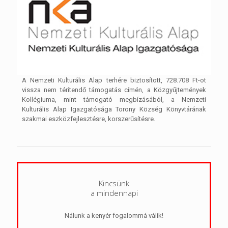
A Nemzeti Kulturális Alap terhére biztosított, 728.708 Ft-ot
vissza nem térítendő támogatás címén, a Közgyűjtemények
Kollégiuma, mint támogató megbízásából, a Nemzeti
Kulturális Alap Igazgatósága Torony Község Könyvtárának
szakmai eszközfejlesztésre, korszerűsítésre.
Kincsünk
a mindennapi
Nálunk a kenyér fogalommá válik!