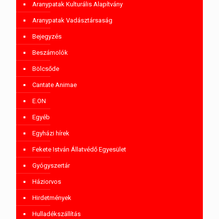
Aranypatak Kulturális Alapítvány
Aranypatak Vadásztársaság
Bejegyzés
Beszámolók
Bölcsőde
Cantate Animae
E.ON
Egyéb
Egyházi hírek
Fekete István Állatvédő Egyesület
Gyógyszertár
Háziorvos
Hirdetmények
Hulladékszállítás