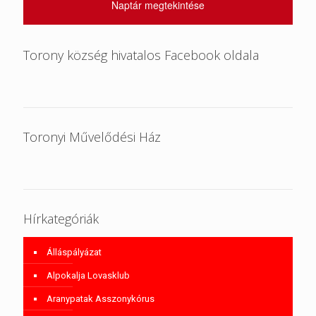
Naptár megtekintése
Torony község hivatalos Facebook oldala
Toronyi Művelődési Ház
Hírkategóriák
Álláspályázat
Alpokalja Lovasklub
Aranypatak Asszonykórus