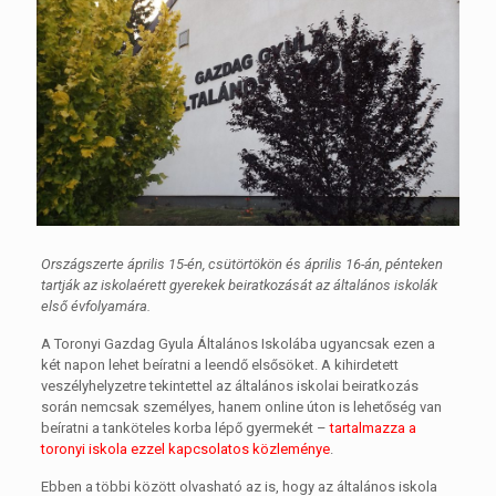
Országszerte április 15-én, csütörtökön és április 16-án, pénteken
tartják az iskolaérett gyerekek beiratkozását az általános iskolák
első évfolyamára.
A Toronyi Gazdag Gyula Általános Iskolába ugyancsak ezen a
két napon lehet beíratni a leendő elsősöket. A kihirdetett
veszélyhelyzetre tekintettel az általános iskolai beiratkozás
során nemcsak személyes, hanem online úton is lehetőség van
beíratni a tanköteles korba lépő gyermekét –
tartalmazza a
toronyi iskola ezzel kapcsolatos közleménye
.
Ebben a többi között olvasható az is, hogy
az általános iskola