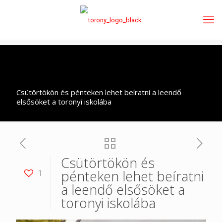
Csütörtökön és pénteken lehet beíratni a leendő
elsősöket a toronyi iskolába
Csütörtökön és
pénteken lehet beíratni
1
a leendő elsősöket a
toronyi iskolába