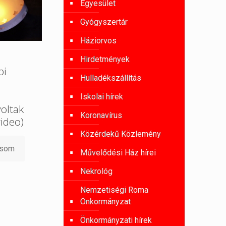
Egyesület
Gyógyszertár
Háziorvos
Hirdetmények
pi
Hulladékszállítás
Iskolai hírek
oltak
Koronavírus
ideo)
Közérdekű Közlemény
asom
Művelődési Ház hírei
Nekrológ
Nemzetiségi Roma
Önkormányzat
Önkormányzati hírek