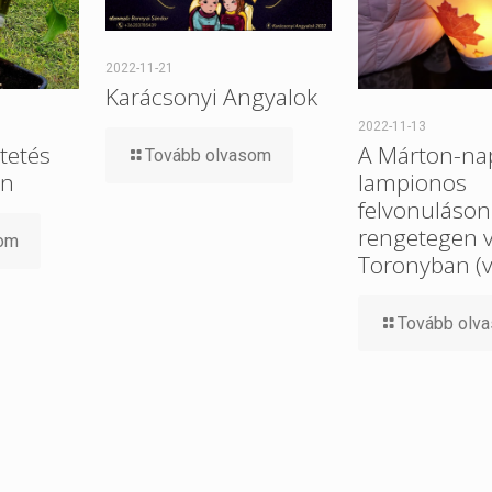
2022-11-21
Karácsonyi Angyalok
2022-11-13
tetés
A Márton-na
Tovább olvasom
on
lampionos
felvonuláson
rengetegen v
som
Toronyban (v
Tovább olv