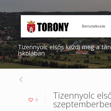
Bemutatkozás
Tizennyolc elsős kezdi meg a ta
iskolában
Tizennyolc els
0
szeptemberben