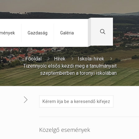
zmények
Gazdaság
Galéria
Főoldal
Hírek
Iskolai hírek
Tizennyolc elsős kezdi meg a tanulmányait
szeptemberben a toronyi iskolában
Közelgő események