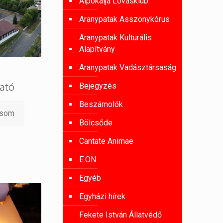
Alpokalja Lovasklub
Aranypatak Asszonykórus
Aranypatak Kulturális
Alapítvány
Aranypatak Vadásztársaság
gató
Bejegyzés
Beszámolók
asom
Bölcsőde
Cantate Animae
E.ON
Egyéb
Egyházi hírek
Fekete István Állatvédő