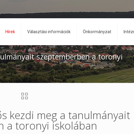
Hírek
Választási információk
Önkormányzat
Inté
nulmányait szeptemberben a toronyi
ős kezdi meg a tanulmányait
 a toronyi iskolában