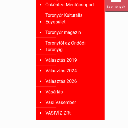
Önkéntes Mentőcsoport
Események
Toronyőr Kulturális
Egyesület
Toronyőr magazin
Toronytól az Ondódi
Toronyig
Választás 2019
Választás 2024
Választás 2026
Vásárlás
Vasi Vasember
VASIVÍZ ZRt.