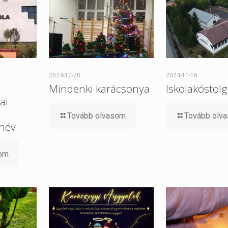
2024-12-20
2024-11-18
Mindenki karácsonya
Iskolakóstol
ai
Tovább olvasom
Tovább olv
név
som