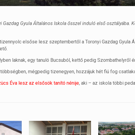
nyi Gazdag Gyula Általános Iskola ősszel induló első osztályába. 
y tizennyolc elsőse lesz szeptembertől a Toronyi Gazdag Gyula Á
ető.
lyben laknak, egy tanuló Bucsuból, kettő pedig Szombathelyről é
 többségben, mégpedig tizenegyen, hozzájuk hét fiú fog csatlak
ücs Éva lesz az elsősök tanító nénije
, aki – az iskola többi pe