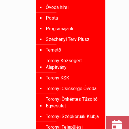
Óvoda hírei
Posta
Programajánló
Széchenyi Terv Plusz
Temető
Torony Községért
Alapítvány
Torony KSK
Toronyi Csicsergő Óvoda
Toronyi Önkéntes Tűzoltó
Egyesület
Toronyi Szépkorúak Klubja
Toronyi Települési