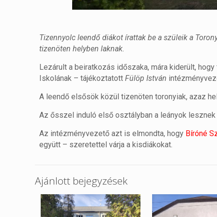
Tizennyolc leendő diákot írattak be a szüleik a Toro
tizenöten helyben laknak.
Lezárult a beiratkozás időszaka, mára kiderült, hog
Iskolának – tájékoztatott
Fülöp István
intézményvez
A leendő elsősök közül tizenöten toronyiak, azaz he
Az ősszel induló első osztályban a leányok lesznek
Az intézményvezető azt is elmondta, hogy
Bíróné Sz
együtt – szeretettel várja a kisdiákokat.
Ajánlott bejegyzések