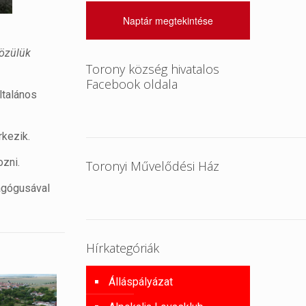
Naptár megtekintése
Közülük
Torony község hivatalos
Facebook oldala
ltalános
rkezik.
ozni.
Toronyi Művelődési Ház
dagógusával
Hírkategóriák
Álláspályázat