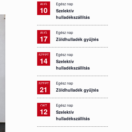
Egész nap
AUG
10
Szelektív
hulladékszállítás
Egész nap
AUG
17
Zöldhulladék gyűjtés
Egész nap
SZEPT
14
Szelektív
hulladékszállítás
Egész nap
SZEPT
21
Zöldhulladék gyűjtés
Egész nap
OKT
12
Szelektív
hulladékszállítás