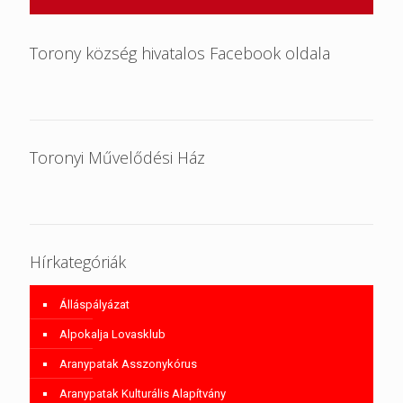
Torony község hivatalos Facebook oldala
Toronyi Művelődési Ház
Hírkategóriák
Álláspályázat
Alpokalja Lovasklub
Aranypatak Asszonykórus
Aranypatak Kulturális Alapítvány