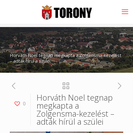
Horváth Noel tegnap megkapta a Zolgensma-kezelést
– adták hírül a szülei
Horváth Noel tegnap
megkapta a
0
Zolgensma-kezelést –
adták hírül a szülei