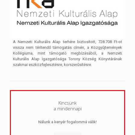
A Nemzeti Kulturális Alap terhére biztosított, 728.708 Ft-ot
vissza nem térítendő támogatás címén, a Közgyűjtemények
Kollégiuma, mint támogató megbízásából, a Nemzeti
Kulturális Alap Igazgatósága Torony Község Könyvtárának
szakmai eszközfejlesztésre, korszerűsítésre.
Kincsünk
a mindennapi
Nálunk a kenyér fogalommá válik!