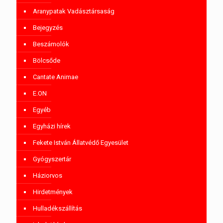
Aranypatak Vadásztársaság
Bejegyzés
Beszámolók
Bölcsőde
Cantate Animae
E.ON
Egyéb
Egyházi hírek
Fekete István Állatvédő Egyesület
Gyógyszertár
Háziorvos
Hirdetmények
Hulladékszállítás