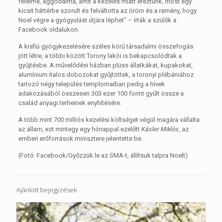
félelme, aggodalma, amit a kezelés miatt éreztünk, most egy
kicsit háttérbe szorult és felváltotta az öröm és a remény, hogy
Noel végre a gyógyulást útjára léphet” – írták a szülők a
Facebook oldalukon.
A kisfiú gyógykezelésére széles körű társadalmi összefogás
jött létre, a többi között Torony lakói is bekapcsolódtak a
gyűjtésbe. A művelődési házban plüss állatkákat, kupakokat,
alumínium italos dobozokat gyűjtöttek, a toronyi plébániához
tartozó négy település templomaiban pedig a hívek
adakozásából összesen 303 ezer 100 forint gyűlt össze a
család anyagi terheinek enyhítésére.
A több mint 700 milliós kezelési költséget végül magára vállalta
az állam, ezt mintegy egy hónappal ezelőtt
Kásler Miklós
, az
emberi erőforrások minisztere jelentette be.
(Fotó: Facebook/Győzzük le az SMA-t, állítsuk talpra Noelt)
Ajánlott bejegyzések