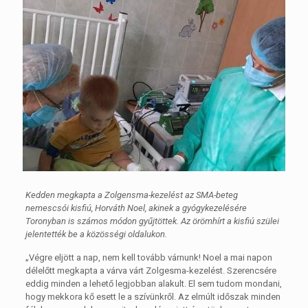
Kedden megkapta a Zolgensma-kezelést az SMA-beteg
nemescsói kisfiú, Horváth Noel, akinek a gyógykezelésére
Toronyban is számos módon gyűjtöttek. Az örömhírt a kisfiú szülei
jelentették be a közösségi oldalukon.
„Végre eljött a nap, nem kell tovább várnunk! Noel a mai napon
délelőtt megkapta a várva várt Zolgesma-kezelést. Szerencsére
eddig minden a lehető legjobban alakult. El sem tudom mondani,
hogy mekkora kő esett le a szívünkről. Az elmúlt időszak minden