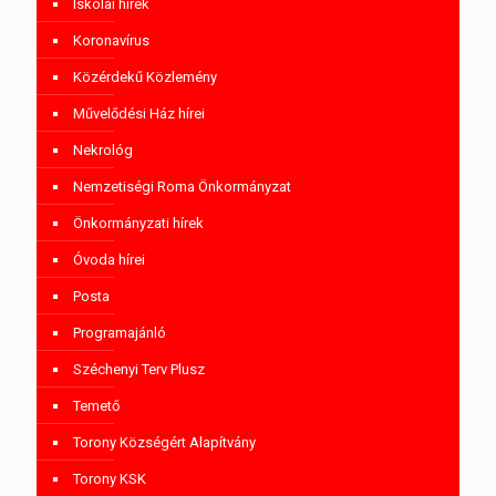
Iskolai hírek
Koronavírus
Közérdekű Közlemény
Művelődési Ház hírei
Nekrológ
Nemzetiségi Roma Önkormányzat
Önkormányzati hírek
Óvoda hírei
Posta
Programajánló
Széchenyi Terv Plusz
Temető
Torony Községért Alapítvány
Torony KSK