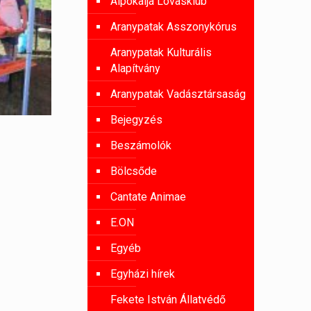
Alpokalja Lovasklub
Aranypatak Asszonykórus
Aranypatak Kulturális
Alapítvány
Aranypatak Vadásztársaság
Bejegyzés
Beszámolók
Bölcsőde
Cantate Animae
E.ON
Egyéb
Egyházi hírek
Fekete István Állatvédő