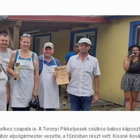
lelkes csapata is. A Toronyi Pikkelyesek csülkös-babos káposzt
bor alpolgármester vezette, a főzésben részt vett: Kissné Ková