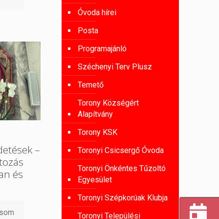
Óvoda hírei
Posta
Programajánló
Széchenyi Terv Plusz
Temető
Torony Községért
Alapítvány
Torony KSK
detések –
Toronyi Csicsergő Óvoda
tozás
Toronyi Önkéntes Tűzoltó
an és
Egyesület
Toronyi Szépkorúak Klubja
asom
Toronyi Települési