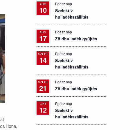
Egész nap
AUG
10
Szelektív
hulladékszállítás
Egész nap
AUG
17
Zöldhulladék gyűjtés
Egész nap
SZEPT
14
Szelektív
hulladékszállítás
Egész nap
SZEPT
21
Zöldhulladék gyűjtés
Egész nap
OKT
12
Szelektív
hulladékszállítás
át
cs Ilona,