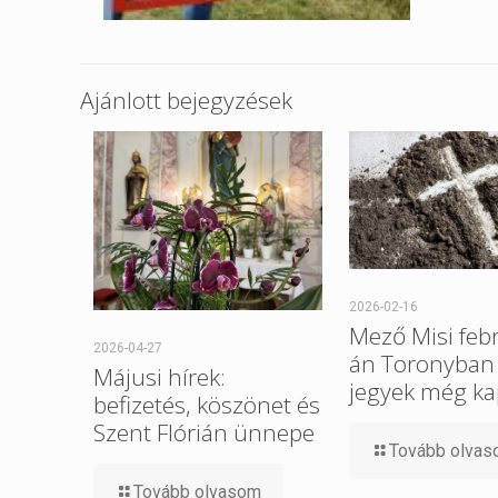
Ajánlott bejegyzések
2026-02-16
Mező Misi feb
2026-04-27
án Toronyban
Májusi hírek:
jegyek még k
befizetés, köszönet és
Szent Flórián ünnepe
Tovább olva
Tovább olvasom