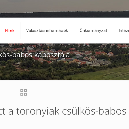
Hírek
Választási információk
Önkormányzat
Inté
lkös-babos káposztája
t a toronyiak csülkös-babos