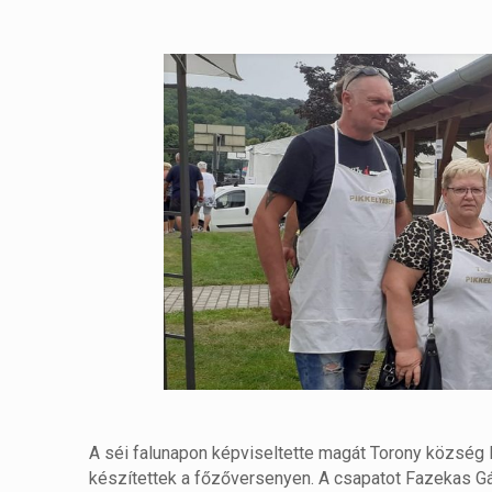
A séi falunapon képviseltette magát Torony község 
készítettek a főzőversenyen. A csapatot Fazekas Gá