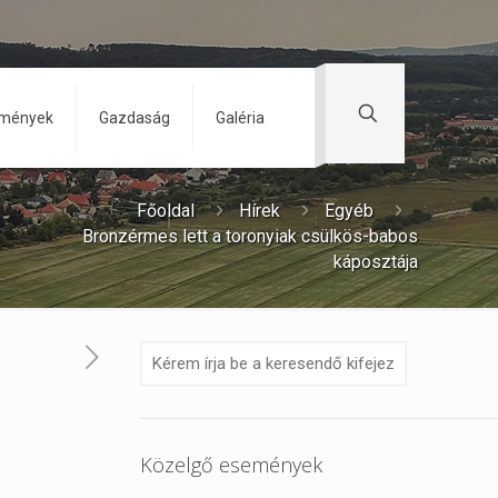
zmények
Gazdaság
Galéria
Főoldal
Hírek
Egyéb
Bronzérmes lett a toronyiak csülkös-babos
káposztája
Közelgő események