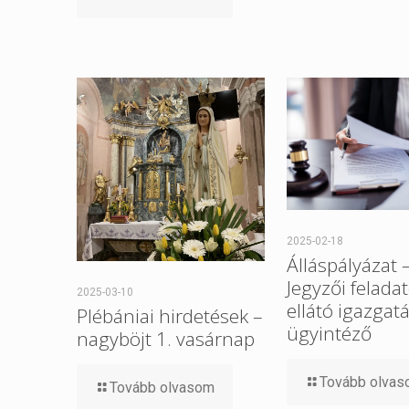
2025-02-18
Álláspályázat 
Jegyzői felada
2025-03-10
ellátó igazgatá
Plébániai hirdetések –
ügyintéző
nagyböjt 1. vasárnap
Tovább olva
Tovább olvasom