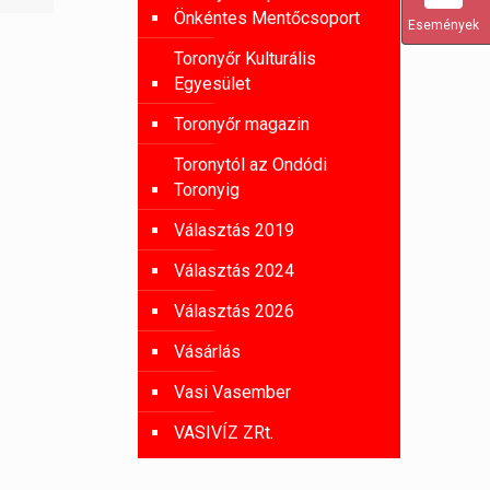
Önkéntes Mentőcsoport
Események
Toronyőr Kulturális
Egyesület
Toronyőr magazin
Toronytól az Ondódi
Toronyig
Választás 2019
Választás 2024
Választás 2026
Vásárlás
Vasi Vasember
VASIVÍZ ZRt.