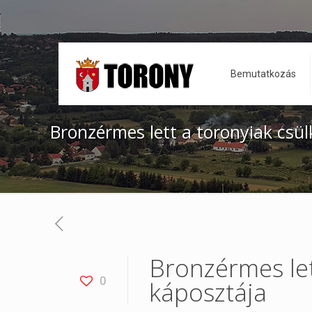
Bemutatkozás
Bronzérmes lett a toronyiak csü
Bronzérmes let
0
káposztája