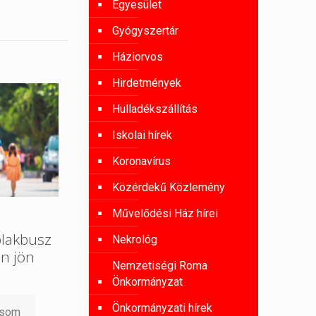
Egyesület
Gyógyszertár
Háziorvos
Hirdetmények
Hulladékszállítás
Iskolai hírek
Koronavírus
Közérdekű Közlemény
Művelődési Ház hírei
lakbusz
Nekrológ
n jön
Nemzetiségi Roma
Önkormányzat
Önkormányzati hírek
asom