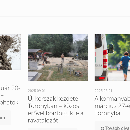
ruár 20-
2025-09-01
2025-03-21
 –
Új korszak kezdete
A kormányab
aphatók
Toronyban – közös
március 27-é
erővel bontottuk le a
Toronyba
som
ravatalozót
Tovább olv