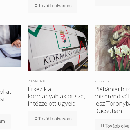
Tovább olvasom
2024-10-01
2024-06-03
–
Érkezik a
Plébániai hir
tokat
kormányablak busza,
miserend vál
si
intézze ott ügyeit.
lesz Toronyb
Bucsuban
Tovább olvasom
som
Tovább olv