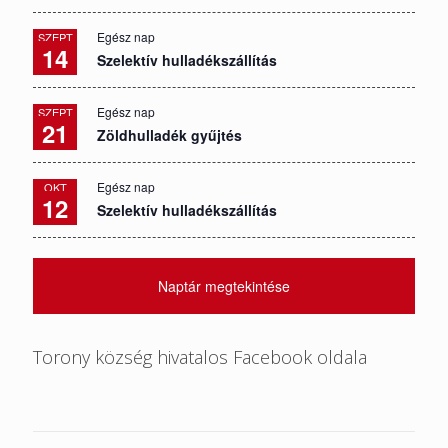
Egész nap
SZEPT
14
Szelektív hulladékszállítás
Egész nap
SZEPT
21
Zöldhulladék gyűjtés
Egész nap
OKT
12
Szelektív hulladékszállítás
Naptár megtekintése
Torony község hivatalos Facebook oldala