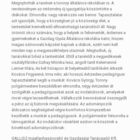
Megnyitották a tanévet a toronyi általános iskolában is. A
rendezvényen az intézmény új igazgatója köszöntötte a
diákokat. Elmondta: nagy várakozás van benne. Tapasztalatai
azt igazolják, hogy a községben jó a közösségi élet, a
tantestület kiemelkedő elhivatottságú tanárokból áll. Nagy
örömöt okoz számára, hogy a helyiek is felismerték, érdemes a
gyermekeiket a Gazdag Gyula Általános Iskolába íratni, hiszen
magas színvonalú képzést kapnak a diákok, ezért nem kell
minden nap a megyeszékhelyre utazniuk. Megtudtuk, új
tanárokkal bővül a tantestület. Ettől a tanévtől a negyedikesek
osztályfőnöke Szihay Mónika lesz, angolt tanít Kelemenné
Lenner Klára, és két hónapon át helyettesítő tanítóként érkezik
Kovács Frigyesné, Irma néni, aki hosszú évtizedes pedagógusi
tapasztalattal segíti a munkát. Kovács György, Torony
polgármestere beszédében elmondta, négy évtizeden át
szolgálták a pedagógusokat azok az irodabútorok, amelyeket
most végre lecserélhetnek. Vállalkozók bevonásával összegyűlt
a pénz az új bútorok megvásárlására. Az adományozók
áldozatos segítségével végre komfortos környezetben
kezdhetik a munkát a pedagógusok. A polgármester felsorolta a
támogatókat. Az irodabútor vásárlást ezúton is köszönik a
következő adományozóknak:
GALLISZ Ingatlanhasznosító és Gazdasági Tanácsadó Kft.