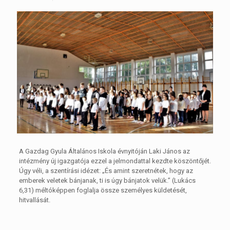
A Gazdag Gyula Általános Iskola évnyitóján Laki János az
intézmény új igazgatója ezzel a jelmondattal kezdte köszöntőjét.
Úgy véli, a szentírási idézet: „És amint szeretnétek, hogy az
emberek veletek bánjanak, ti is úgy bánjatok velük.” (Lukács
6,31) méltóképpen foglalja össze személyes küldetését,
hitvallását.