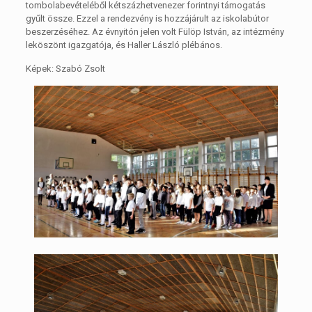
tombolabevételéből kétszázhetvenezer forintnyi támogatás
gyűlt össze. Ezzel a rendezvény is hozzájárult az iskolabútor
beszerzéséhez. Az évnyitón jelen volt Fülöp István, az intézmény
leköszönt igazgatója, és Haller László plébános.
Képek: Szabó Zsolt