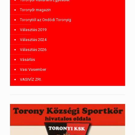
Toronyőr magazin
Toronytól az Ondódi Toronyig
Választás 2019
Választás 2024
Választás 2026
Vásárlás
Vasi Vasember
VASIVÍZ ZRt.