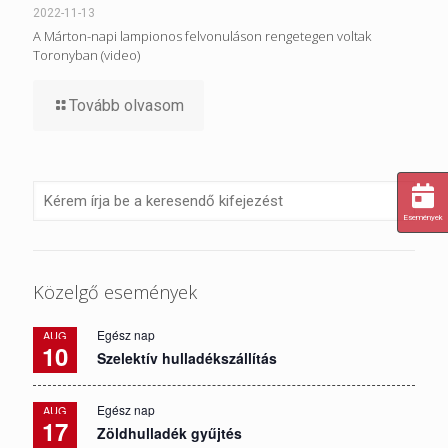
2022-11-13
A Márton-napi lampionos felvonuláson rengetegen voltak
Toronyban (video)
Tovább olvasom
Események
Közelgő események
Egész nap
AUG
10
Szelektív hulladékszállítás
Egész nap
AUG
17
Zöldhulladék gyűjtés