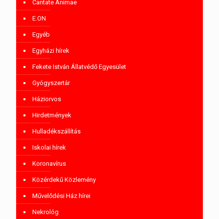
Cantate Animae
E.ON
Egyéb
Egyházi hírek
Fekete István Állatvédő Egyesület
Gyógyszertár
Háziorvos
Hirdetmények
Hulladékszállítás
Iskolai hírek
Koronavírus
Közérdekű Közlemény
Művelődési Ház hírei
Nekrológ