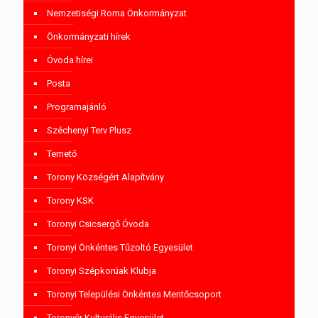
Nemzetiségi Roma Önkormányzat
Önkormányzati hírek
Óvoda hírei
Posta
Programajánló
Széchenyi Terv Plusz
Temető
Torony Községért Alapítvány
Torony KSK
Toronyi Csicsergő Óvoda
Toronyi Önkéntes Tűzoltó Egyesület
Toronyi Szépkorúak Klubja
Toronyi Települési Önkéntes Mentőcsoport
Toronyőr Kulturális Egyesület