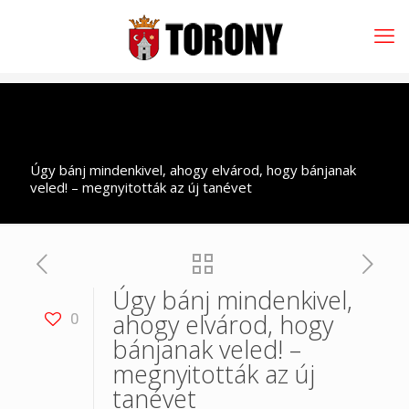
Úgy bánj mindenkivel, ahogy elvárod, hogy bánjanak
veled! – megnyitották az új tanévet
Úgy bánj mindenkivel,
ahogy elvárod, hogy
0
bánjanak veled! –
megnyitották az új
tanévet