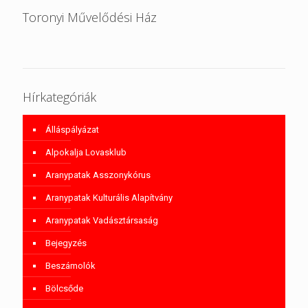
Toronyi Művelődési Ház
Hírkategóriák
Álláspályázat
Alpokalja Lovasklub
Aranypatak Asszonykórus
Aranypatak Kulturális Alapítvány
Aranypatak Vadásztársaság
Bejegyzés
Beszámolók
Bölcsőde