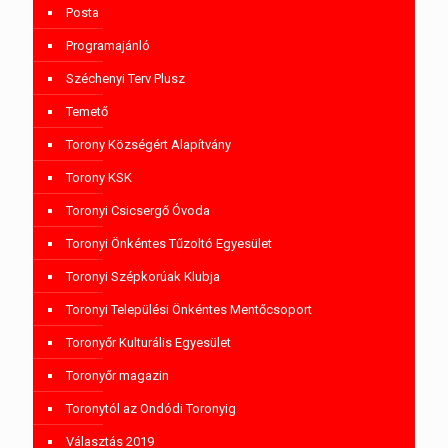
Posta
Programajánló
Széchenyi Terv Plusz
Temető
Torony Községért Alapítvány
Torony KSK
Toronyi Csicsergő Óvoda
Toronyi Önkéntes Tűzoltó Egyesület
Toronyi Szépkorúak Klubja
Toronyi Települési Önkéntes Mentőcsoport
Toronyőr Kulturális Egyesület
Toronyőr magazin
Toronytól az Ondódi Toronyig
Választás 2019