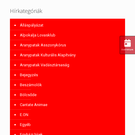
Hírkategóriák
Álláspályázat
Alpokalja Lovasklub
Aranypatak Asszonykórus
Események
Aranypatak Kulturális Alapítvány
Aranypatak Vadásztársaság
Bejegyzés
Beszámolók
Bölcsőde
Cantate Animae
E.ON
Egyéb
Egyházi hírek