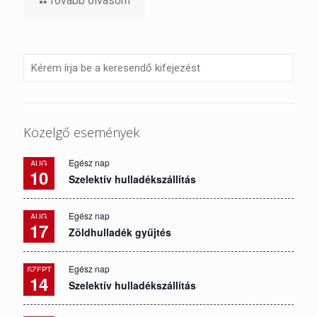
Tovább olvasom
Közelgő események
Egész nap
AUG
10
Szelektív hulladékszállítás
Egész nap
AUG
17
Zöldhulladék gyűjtés
Egész nap
SZEPT
14
Szelektív hulladékszállítás