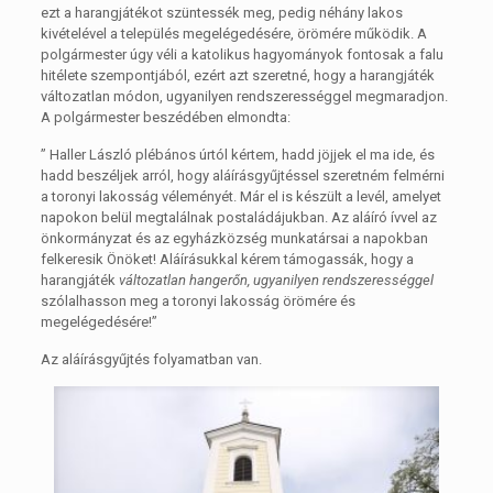
ezt a harangjátékot szüntessék meg, pedig néhány lakos
kivételével a település megelégedésére, örömére működik. A
polgármester úgy véli a katolikus hagyományok fontosak a falu
hitélete szempontjából, ezért azt szeretné, hogy a harangjáték
változatlan módon, ugyanilyen rendszerességgel megmaradjon.
A polgármester beszédében elmondta:
” Haller László plébános úrtól kértem, hadd jöjjek el ma ide, és
hadd beszéljek arról, hogy aláírásgyűjtéssel szeretném felmérni
a toronyi lakosság véleményét. Már el is készült a levél, amelyet
napokon belül megtalálnak postaládájukban. Az aláíró ívvel az
önkormányzat és az egyházközség munkatársai a napokban
felkeresik Önöket! Aláírásukkal kérem támogassák, hogy a
harangjáték
változatlan hangerőn, ugyanilyen rendszerességgel
szólalhasson meg a toronyi lakosság örömére és
megelégedésére!”
Az aláírásgyűjtés folyamatban van.