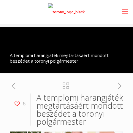
A templomi harangjáték megtartásáért mondott
beszédet a toronyi polgármester
A templomi harangjáték
megtartásáért mondott
5
beszédet a toronyi
polgármester