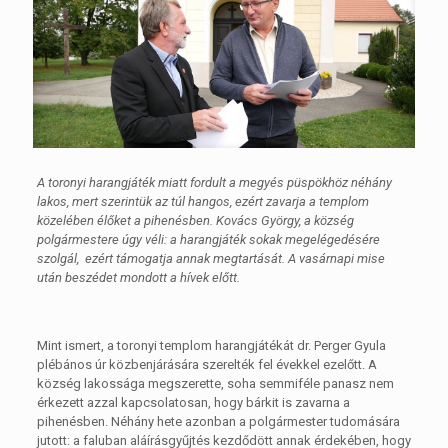
A toronyi harangjáték miatt fordult a megyés püspökhöz néhány
lakos, mert szerintük az túl hangos, ezért zavarja a templom
közelében élőket a pihenésben. Kovács György, a község
polgármestere úgy véli: a harangjáték sokak megelégedésére
szolgál, ezért támogatja annak megtartását. A vasárnapi mise
után beszédet mondott a hívek előtt.
Mint ismert, a toronyi templom harangjátékát dr. Perger Gyula
plébános úr közbenjárására szerelték fel évekkel ezelőtt. A
község lakossága megszerette, soha semmiféle panasz nem
érkezett azzal kapcsolatosan, hogy bárkit is zavarna a
pihenésben. Néhány hete azonban a polgármester tudomására
jutott: a faluban aláírásgyűjtés kezdődött annak érdekében, hogy