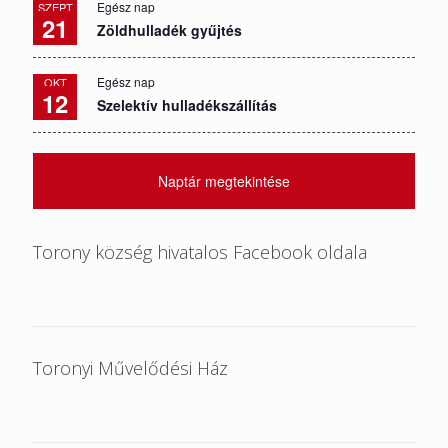
Egész nap
SZEPT
21
Zöldhulladék gyűjtés
Egész nap
OKT
12
Szelektív hulladékszállítás
Naptár megtekintése
Torony község hivatalos Facebook oldala
Toronyi Művelődési Ház