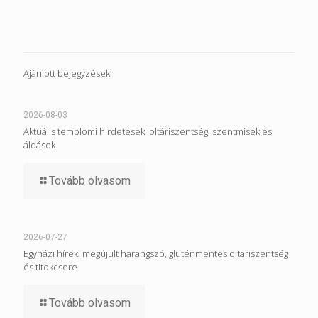
Ajánlott bejegyzések
2026-08-03
Aktuális templomi hirdetések: oltáriszentség, szentmisék és
áldások
Tovább olvasom
2026-07-27
Egyházi hírek: megújult harangszó, gluténmentes oltáriszentség
és titokcsere
Tovább olvasom