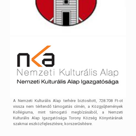
A Nemzeti Kulturális Alap terhére biztosított, 728.708 Ft-ot
vissza nem térítendő támogatás címén, a Közgyűjtemények
Kollégiuma, mint támogató megbízásából, a Nemzeti
Kulturális Alap Igazgatósága Torony Község Könyvtárának
szakmai eszközfejlesztésre, korszerűsítésre.