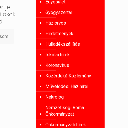
Egyesület
rtje
Gyógyszertár
i okok
d
Háziorvos
Hirdetmények
asom
Hulladékszállítás
Iskolai hírek
Koronavírus
Közérdekű Közlemény
Művelődési Ház hírei
Nekrológ
Nemzetiségi Roma
Önkormányzat
Önkormányzati hírek