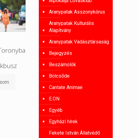
Alpokalja Lovasklub
Aranypatak Asszonykórus
Aranypatak Kulturális
Alapítvány
Aranypatak Vadásztársaság
 Toronyba
Bejegyzés
kbusz
Beszámolók
Bölcsőde
asom
Cantate Animae
E.ON
Egyéb
Egyházi hírek
Fekete István Állatvédő