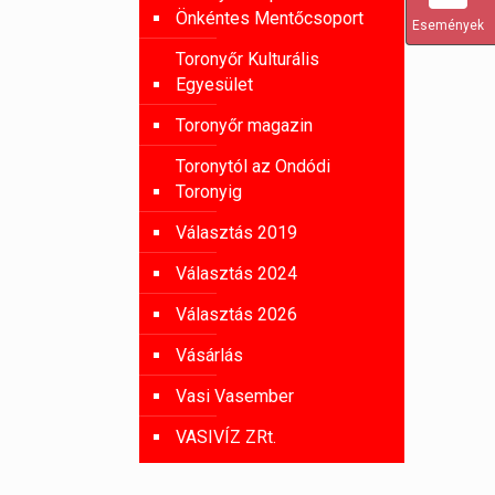
Önkéntes Mentőcsoport
Események
Toronyőr Kulturális
Egyesület
Toronyőr magazin
Toronytól az Ondódi
Toronyig
Választás 2019
Választás 2024
Választás 2026
Vásárlás
Vasi Vasember
VASIVÍZ ZRt.