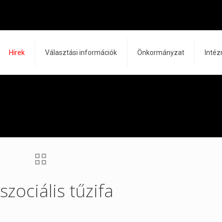
Hírek
Választási információk
Önkormányzat
Inté
zociális tűzifa