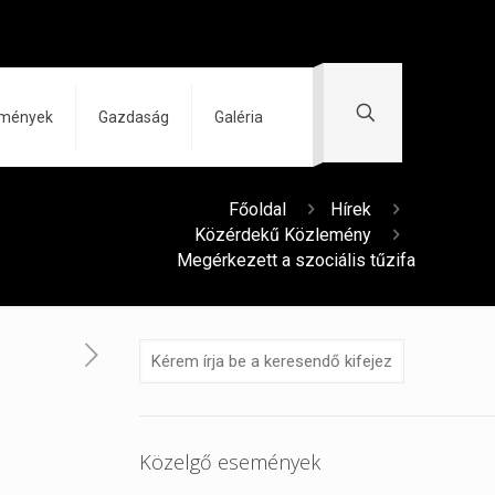
zmények
Gazdaság
Galéria
Főoldal
Hírek
Közérdekű Közlemény
Megérkezett a szociális tűzifa
Közelgő események