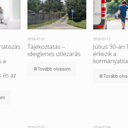
2026-07-21
2026-07-17
rlátozás
Tájékoztatás –
Július 30-án
ideiglenes útlezárás
érkezik a
s a
kormányabla
Tovább olvasom
 és az
Tovább olv
som
2026-07-07
2026-07-06