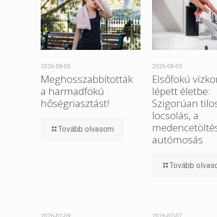
2026-08-05
2026-08-03
Meghosszabbították
Elsőfokú vízko
a harmadfokú
lépett életbe:
hőségriasztást!
Szigorúan tilo
locsolás, a
medencetöltés
Tovább olvasom
autómosás
Tovább olva
2026-07-09
2026-07-07