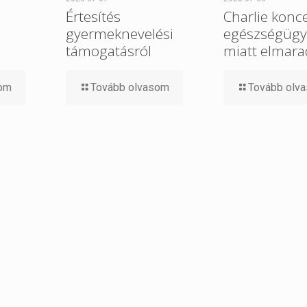
Értesítés
Charlie konce
gyermeknevelési
egészségügy
támogatásról
miatt elmara
som
Tovább olvasom
Tovább olv