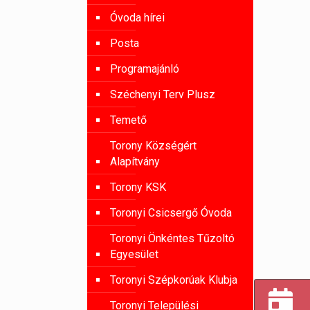
Óvoda hírei
Posta
Programajánló
Széchenyi Terv Plusz
Temető
Torony Községért
Alapítvány
Torony KSK
Toronyi Csicsergő Óvoda
Toronyi Önkéntes Tűzoltó
Egyesület
Toronyi Szépkorúak Klubja
Toronyi Települési