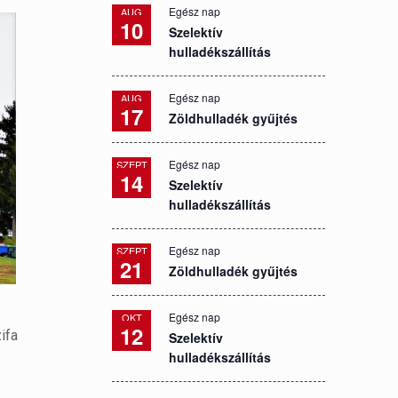
Egész nap
AUG
10
Szelektív
hulladékszállítás
Egész nap
AUG
17
Zöldhulladék gyűjtés
Egész nap
SZEPT
14
Szelektív
hulladékszállítás
Egész nap
SZEPT
21
Zöldhulladék gyűjtés
Egész nap
OKT
12
ifa
Szelektív
hulladékszállítás