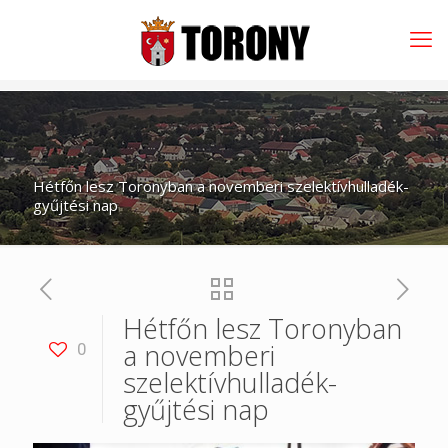
Hétfőn lesz Toronyban a novemberi szelektívhulladék-
gyűjtési nap
Hétfőn lesz Toronyban
a novemberi
0
szelektívhulladék-
gyűjtési nap