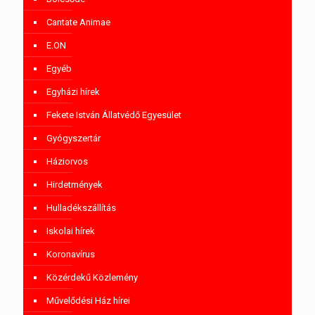
Cantate Animae
E.ON
Egyéb
Egyházi hírek
Fekete István Állatvédő Egyesület
Gyógyszertár
Háziorvos
Hirdetmények
Hulladékszállítás
Iskolai hírek
Koronavírus
Közérdekű Közlemény
Művelődési Ház hírei