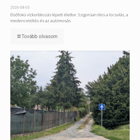
2026-08-03
Elsőfokú vízkorlátozás lépett életbe: Szigorúan tilos a locsolás, a
medencetöltés és az autómosás
Tovább olvasom