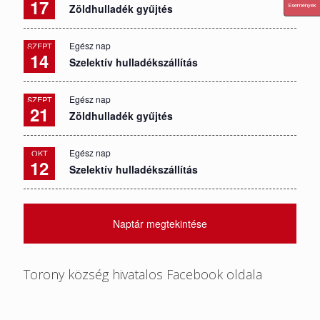
17
Zöldhulladék gyűjtés
Események
Egész nap
SZEPT
14
Szelektív hulladékszállítás
Egész nap
SZEPT
21
Zöldhulladék gyűjtés
Egész nap
OKT
12
Szelektív hulladékszállítás
Naptár megtekintése
Torony község hivatalos Facebook oldala