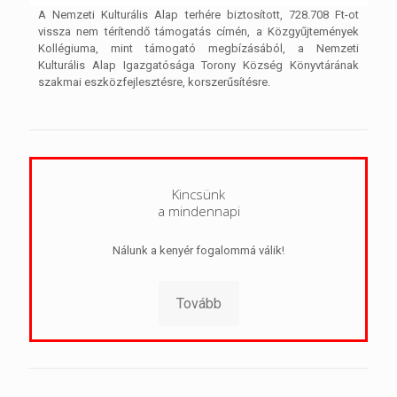
A Nemzeti Kulturális Alap terhére biztosított, 728.708 Ft-ot
vissza nem térítendő támogatás címén, a Közgyűjtemények
Kollégiuma, mint támogató megbízásából, a Nemzeti
Kulturális Alap Igazgatósága Torony Község Könyvtárának
szakmai eszközfejlesztésre, korszerűsítésre.
Kincsünk
a mindennapi
Nálunk a kenyér fogalommá válik!
Tovább