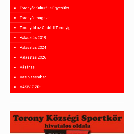
Toronyőr Kulturális Egyesület
Toronyőr magazin
Toronytól az Ondódi Toronyig
Választás 2019
Választás 2024
Választás 2026
Vásárlás
Vasi Vasember
VASIVÍZ ZRt.