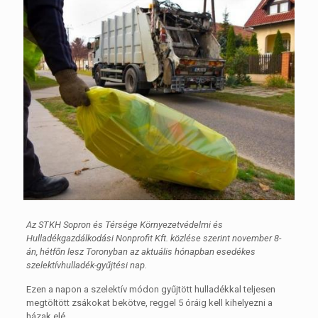
Az STKH Sopron és Térsége Környezetvédelmi és
Hulladékgazdálkodási Nonprofit Kft. közlése szerint november 8-
án, hétfőn lesz Toronyban az aktuális hónapban esedékes
szelektívhulladék-gyűjtési nap.
Ezen a napon a szelektív módon gyűjtött hulladékkal teljesen
megtöltött zsákokat bekötve, reggel 5 óráig kell kihelyezni a
házak elé.