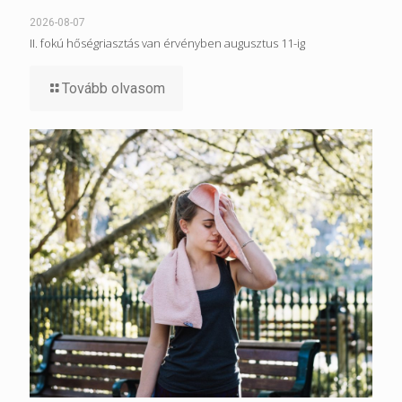
2026-08-07
II. fokú hőségriasztás van érvényben augusztus 11-ig
Tovább olvasom