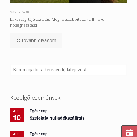
2026-06-30
Lakossági tájékoztatás: Meghosszabbították a III. fokú
hőségriasztást!
Tovább olvasom
Közelgő események
Egész nap
AUG
10
Szelektív hulladékszállítás
Egész nap
AUG