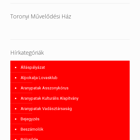
Toronyi Művelődési Ház
Hírkategóriák
Álláspályázat
Alpokalja Lovasklub
Aranypatak Asszonykórus
Aranypatak Kulturális Alapítvány
Aranypatak Vadásztársaság
Bejegyzés
Beszámolók
Bölcsőde