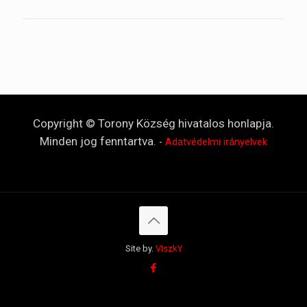
Copyright © Torony Község hivatalos honlapja.
Minden jog fenntartva.
-
Adatvédelmi irányelvek
Site by.
ViszkY