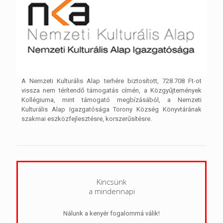
A Nemzeti Kulturális Alap terhére biztosított, 728.708 Ft-ot
vissza nem térítendő támogatás címén, a Közgyűjtemények
Kollégiuma, mint támogató megbízásából, a Nemzeti
Kulturális Alap Igazgatósága Torony Község Könyvtárának
szakmai eszközfejlesztésre, korszerűsítésre.
Kincsünk
a mindennapi
Nálunk a kenyér fogalommá válik!