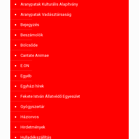
Aranypatak Kulturális Alapítvány
Aranypatak Vadásztársaság
Bejegyzés
Beszámolók
Bölcsőde
Cantate Animae
E.ON
Egyéb
Egyházi hírek
Fekete István Állatvédő Egyesület
Gyógyszertár
Háziorvos
Hirdetmények
Hulladékszállítás