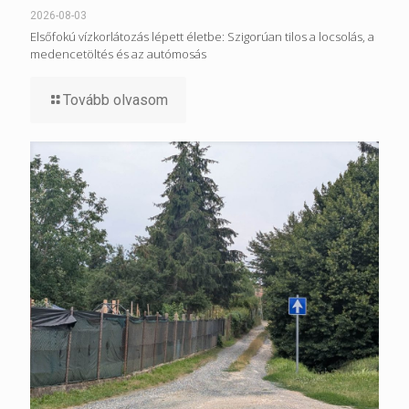
2026-08-03
Elsőfokú vízkorlátozás lépett életbe: Szigorúan tilos a locsolás, a
medencetöltés és az autómosás
Tovább olvasom