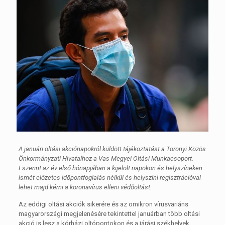
A januári oltási akciónapokról küldött tájékoztatást a Toronyi Közös
Önkormányzati Hivatalhoz a Vas Megyei Oltási Munkacsoport.
Eszerint az év első hónapjában a kijelölt napokon és helyszíneken
ismét előzetes időpontfoglalás nélkül és helyszíni regisztrációval
lehet majd kérni a koronavírus elleni védőoltást.
Az eddigi oltási akciók sikerére és az omikron vírusvariáns
magyarországi megjelenésére tekintettel januárban több oltási
akció is lesz a kórházi oltópontokon és a járási székhelyek