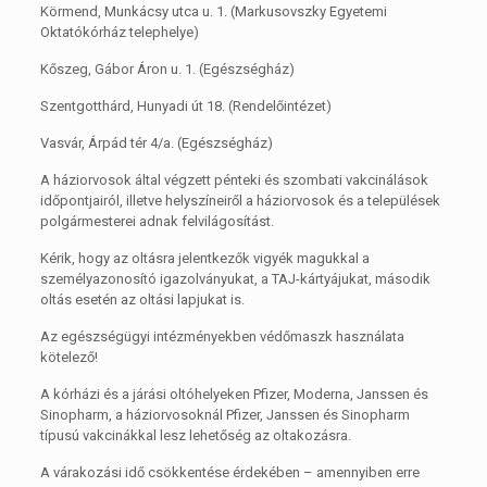
Körmend, Munkácsy utca u. 1. (Markusovszky Egyetemi
Oktatókórház telephelye)
Kőszeg, Gábor Áron u. 1. (Egészségház)
Szentgotthárd, Hunyadi út 18. (Rendelőintézet)
Vasvár, Árpád tér 4/a. (Egészségház)
A háziorvosok által végzett pénteki és szombati vakcinálások
időpontjairól, illetve helyszíneiről a háziorvosok és a települések
polgármesterei adnak felvilágosítást.
Kérik, hogy az oltásra jelentkezők vigyék magukkal a
személyazonosító igazolványukat, a TAJ-kártyájukat, második
oltás esetén az oltási lapjukat is.
Az egészségügyi intézményekben védőmaszk használata
kötelező!
A kórházi és a járási oltóhelyeken Pfizer, Moderna, Janssen és
Sinopharm, a háziorvosoknál Pfizer, Janssen és Sinopharm
típusú vakcinákkal lesz lehetőség az oltakozásra.
A várakozási idő csökkentése érdekében – amennyiben erre