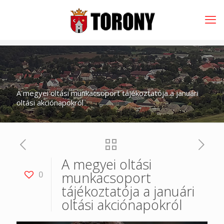
A megyei oltási munkacsoport tájékoztatója a januári
oltási akciónapokról
A megyei oltási
munkacsoport
0
tájékoztatója a januári
oltási akciónapokról