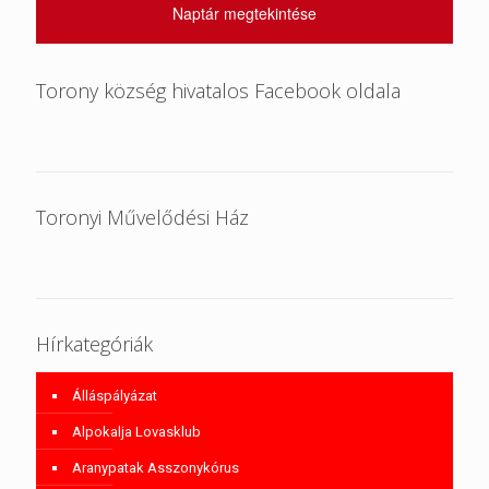
Naptár megtekintése
Torony község hivatalos Facebook oldala
Toronyi Művelődési Ház
Hírkategóriák
Álláspályázat
Alpokalja Lovasklub
Aranypatak Asszonykórus