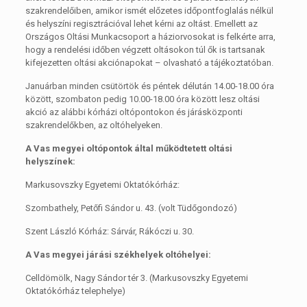
szakrendelőiben, amikor ismét előzetes időpontfoglalás nélkül
és helyszíni regisztrációval lehet kérni az oltást. Emellett az
Országos Oltási Munkacsoport a háziorvosokat is felkérte arra,
hogy a rendelési időben végzett oltásokon túl ők is tartsanak
kifejezetten oltási akciónapokat – olvasható a tájékoztatóban.
Januárban minden csütörtök és péntek délután 14.00-18.00 óra
között, szombaton pedig 10.00-18.00 óra között lesz oltási
akció az alábbi kórházi oltópontokon és járásközponti
szakrendelőkben, az oltóhelyeken.
A Vas megyei oltópontok által működtetett oltási
helyszínek:
Markusovszky Egyetemi Oktatókórház:
Szombathely, Petőfi Sándor u. 43. (volt Tüdőgondozó)
Szent László Kórház: Sárvár, Rákóczi u. 30.
A Vas megyei járási székhelyek oltóhelyei:
Celldömölk, Nagy Sándor tér 3. (Markusovszky Egyetemi
Oktatókórház telephelye)