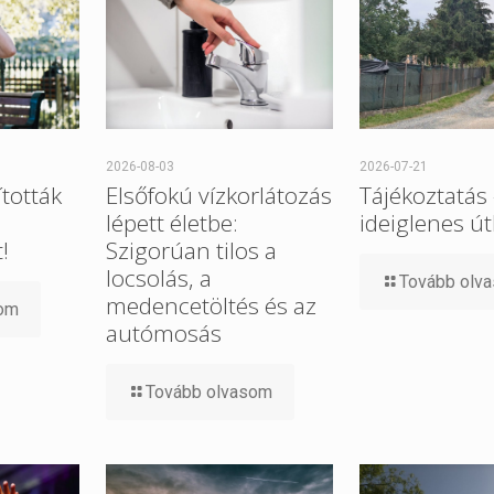
2026-08-03
2026-07-21
tották
Elsőfokú vízkorlátozás
Tájékoztatás
lépett életbe:
ideiglenes út
!
Szigorúan tilos a
locsolás, a
Tovább olv
medencetöltés és az
som
autómosás
Tovább olvasom