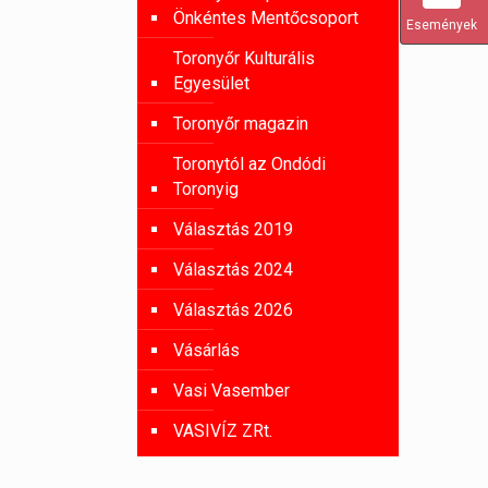
Önkéntes Mentőcsoport
Események
Toronyőr Kulturális
Egyesület
Toronyőr magazin
Toronytól az Ondódi
Toronyig
Választás 2019
Választás 2024
Választás 2026
Vásárlás
Vasi Vasember
VASIVÍZ ZRt.