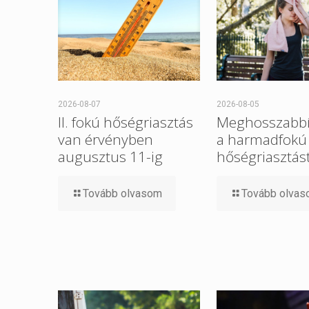
2026-08-07
2026-08-05
II. fokú hőségriasztás
Meghosszabbí
van érvényben
a harmadfokú
augusztus 11-ig
hőségriasztást
Tovább olvasom
Tovább olva