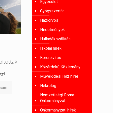
Egyesület
Gyógyszertár
Háziorvos
Hirdetmények
Hulladékszállítás
Iskolai hírek
Koronavírus
ították
Közérdekű Közlemény
st!
Művelődési Ház hírei
Nekrológ
asom
Nemzetiségi Roma
Önkormányzat
Önkormányzati hírek