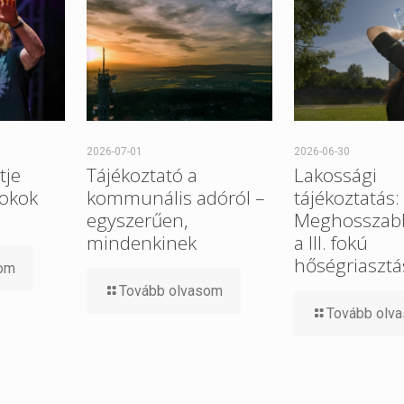
2026-07-01
2026-06-30
tje
Tájékoztató a
Lakossági
 okok
kommunális adóról –
tájékoztatás:
egyszerűen,
Meghosszabb
mindenkinek
a III. fokú
hőségriasztá
som
Tovább olvasom
Tovább olv