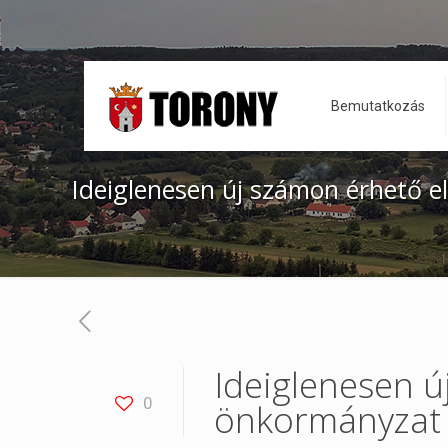
Bemutatkozás
Ideiglenesen új számon érhető e
Ideiglenesen ú
0
önkormányzat