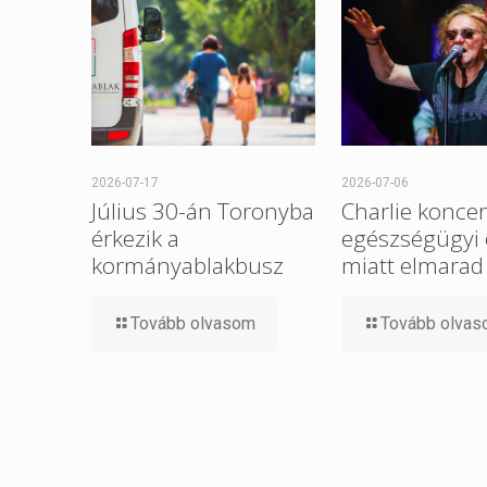
2026-07-17
2026-07-06
Július 30-án Toronyba
Charlie koncer
érkezik a
egészségügyi
kormányablakbusz
miatt elmarad
Tovább olvasom
Tovább olva