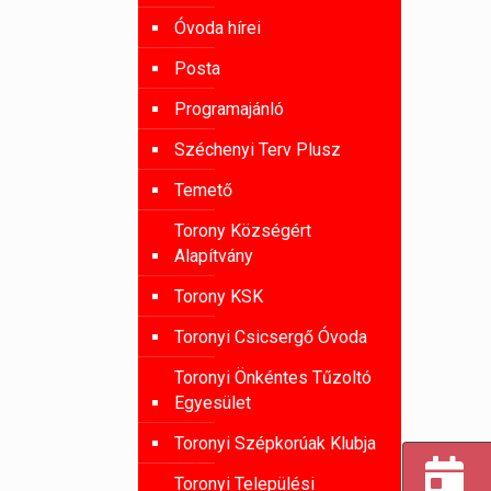
Óvoda hírei
Posta
Programajánló
Széchenyi Terv Plusz
Temető
Torony Községért
Alapítvány
Torony KSK
Toronyi Csicsergő Óvoda
Toronyi Önkéntes Tűzoltó
Egyesület
Toronyi Szépkorúak Klubja
Toronyi Települési