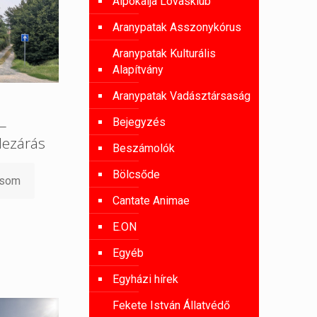
Alpokalja Lovasklub
Aranypatak Asszonykórus
Aranypatak Kulturális
Alapítvány
Aranypatak Vadásztársaság
Bejegyzés
 –
lezárás
Beszámolók
Bölcsőde
asom
Cantate Animae
E.ON
Egyéb
Egyházi hírek
Fekete István Állatvédő