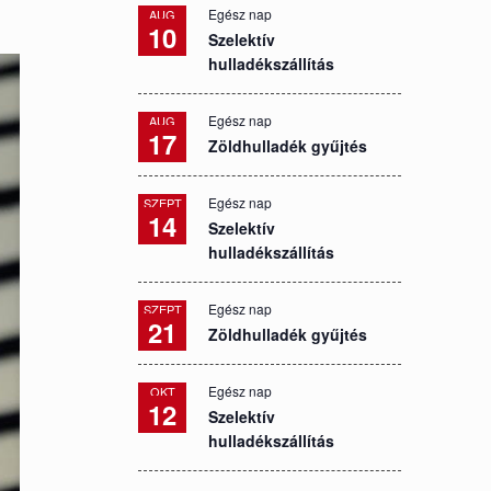
Egész nap
AUG
10
Szelektív
hulladékszállítás
Egész nap
AUG
17
Zöldhulladék gyűjtés
Egész nap
SZEPT
14
Szelektív
hulladékszállítás
Egész nap
SZEPT
21
Zöldhulladék gyűjtés
Egész nap
OKT
12
Szelektív
hulladékszállítás