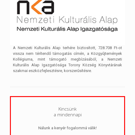
A Nemzeti Kulturális Alap terhére biztosított, 728.708 Ft-ot
vissza nem térítendő támogatás címén, a Közgyűjtemények
Kollégiuma, mint támogató megbízásából, a Nemzeti
Kulturális Alap Igazgatósága Torony Község Könyvtárának
szakmai eszközfejlesztésre, korszerűsítésre.
Kincsünk
a mindennapi
Nálunk a kenyér fogalommá válik!