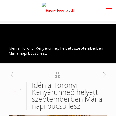
Idén a Toronyi Kenyérünnep helyett szeptemberben
Mária-napi búcsú lesz
Idén a Toronyi
Kenyérünnep helyett
1
szeptemberben Mária-
napi búcsú lesz