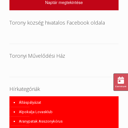
Naptár megtekintése
Torony község hivatalos Facebook oldala
Toronyi Művelődési Ház
Események
Hírkategóriák
Álláspályázat
Alpokalja Lovasklub
Aranypatak Asszonykórus