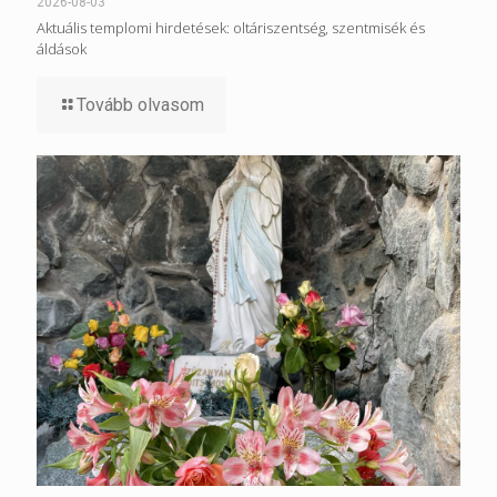
2026-08-03
Aktuális templomi hirdetések: oltáriszentség, szentmisék és
áldások
Tovább olvasom