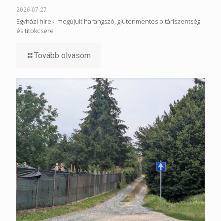
2026-07-27
Egyházi hírek: megújult harangszó, gluténmentes oltáriszentség
és titokcsere
Tovább olvasom