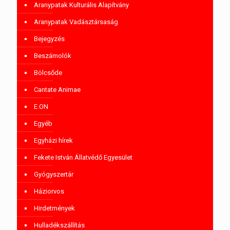
Aranypatak Kulturális Alapítvány
Aranypatak Vadásztársaság
Bejegyzés
Beszámolók
Bölcsőde
Cantate Animae
E.ON
Egyéb
Egyházi hírek
Fekete István Állatvédő Egyesület
Gyógyszertár
Háziorvos
Hirdetmények
Hulladékszállítás