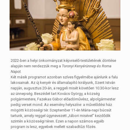
2022-ben a helyi önkormányzat képviselő-testületének döntése
alapján nem rendezzük meg a
Toronyi Kenyérünnep és Roma
Napot.
Két másik programot azonban szíves figyelmébe ajánlunk a falu
lakosainak. Az új kenyér és államalapító királyunk, Szent István
napján, augusztus 20-án, a reggeli misét követően 10.30-kor lesz
az ünnepség. Beszédet tart Kovács György, a község
polgármestere, Fazekas Gábor előadóművész, alpolgármester
pedig verset mond. Az esemény helyszíne: a művelődési ház
mögötti közösségi tér. Szeptember 11-én Mária-napi búcsút
tartunk, amely reggel úgynevezett „tábori misével” kezdődik
szintén a közösségi téren. Ezen a napon számos egyéb
program is lesz, egyebek mellett szabadtűzi főzés.