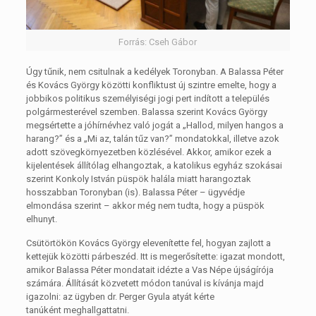
Forrás: Cseh Gábor
Úgy tűnik, nem csitulnak a kedélyek Toronyban. A Balassa Péter
és Kovács György közötti konfliktust új szintre emelte, hogy a
jobbikos politikus személyiségi jogi pert indított a település
polgármesterével szemben. Balassa szerint Kovács György
megsértette a jóhírnévhez való jogát a „Hallod, milyen hangos a
harang?” és a „Mi az, talán tűz van?” mondatokkal, illetve azok
adott szövegkörnyezetben közlésével. Akkor, amikor ezek a
kijelentések állítólag elhangoztak, a katolikus egyház szokásai
szerint Konkoly István püspök halála miatt harangoztak
hosszabban Toronyban (is). Balassa Péter – ügyvédje
elmondása szerint – akkor még nem tudta, hogy a püspök
elhunyt.
Csütörtökön Kovács György elevenítette fel, hogyan zajlott a
kettejük közötti párbeszéd. Itt is megerősítette: igazat mondott,
amikor Balassa Péter mondatait idézte a Vas Népe újságírója
számára. Állítását közvetett módon tanúval is kívánja majd
igazolni: az ügyben dr. Perger Gyula atyát kérte
tanúként meghallgattatni.