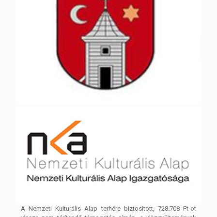
A Nemzeti Kulturális Alap terhére biztosított, 728.708 Ft-ot