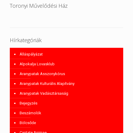
Toronyi Művelődési Ház
Hírkategóriák
Álláspályázat
Alpokalja Lovasklub
Aranypatak Asszonykórus
Aranypatak Kulturális Alapítvány
Aranypatak Vadásztársaság
Bejegyzés
Beszámolók
Bölcsőde
Cantate Animae