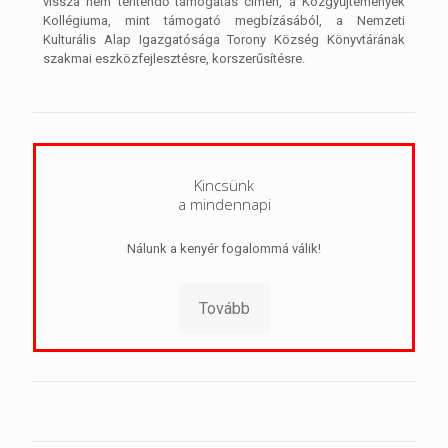
vissza nem térítendő támogatás címén, a Közgyűjtemények
Kollégiuma, mint támogató megbízásából, a Nemzeti
Kulturális Alap Igazgatósága Torony Község Könyvtárának
szakmai eszközfejlesztésre, korszerűsítésre.
Kincsünk
a mindennapi
Nálunk a kenyér fogalommá válik!
Tovább