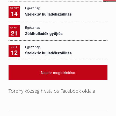
Egész nap
SZEPT
14
Szelektív hulladékszállítás
Egész nap
SZEPT
21
Zöldhulladék gyűjtés
Egész nap
OKT
12
Szelektív hulladékszállítás
Naptár megtekintése
Torony község hivatalos Facebook oldala