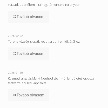
Hálaadás zenében – támogatói koncert Toronyban
Tovább olvasom
2026-02-02
Torony község is csatlakozott a doni emléktúrához
Tovább olvasom
2026-01-30
Közmeghallgatás Markt Neuhodisban – új lendületet kapott a
testvértelepülési kapcsolat
Tovább olvasom