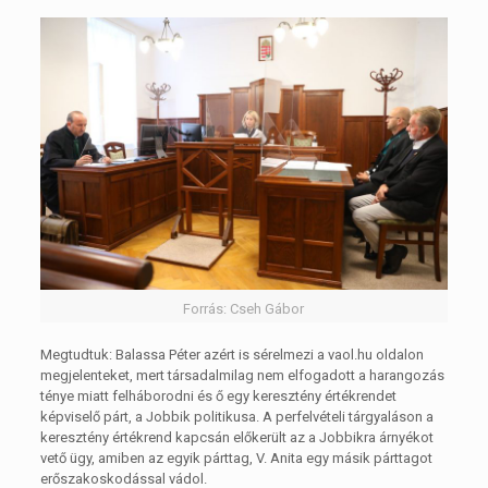
Forrás: Cseh Gábor
Megtudtuk: Balassa Péter azért is sérelmezi a vaol.hu oldalon
megjelenteket, mert társadalmilag nem elfogadott a harangozás
ténye miatt felháborodni és ő egy keresztény értékrendet
képviselő párt, a Jobbik politikusa. A perfelvételi tárgyaláson a
keresztény értékrend kapcsán előkerült az a Jobbikra árnyékot
vető ügy, amiben az egyik párttag, V. Anita egy másik párttagot
erőszakoskodással vádol.