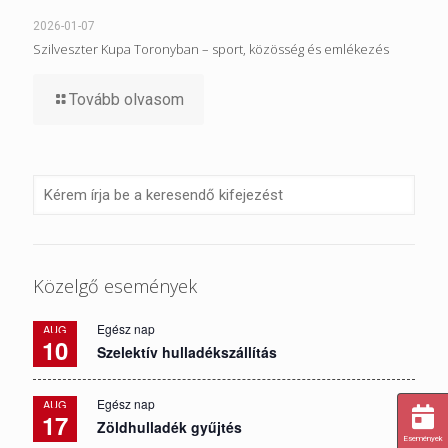
2026-01-07
Szilveszter Kupa Toronyban – sport, közösség és emlékezés
Tovább olvasom
Közelgő események
Egész nap
AUG
10
Szelektív hulladékszállítás
Egész nap
AUG
17
Zöldhulladék gyűjtés
Események