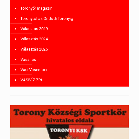
Toronyőr magazin
Toronytól az Ondódi Toronyig
Választás 2019
Választás 2024
Választás 2026
Vásárlás
Vasi Vasember
VASIVÍZ ZRt.