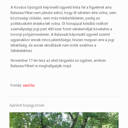
A Kovács Györgyöt képviselő ügyvéd hívta fel a figyelmet arra:
Balassa Péter nem jelezte sehol, hogy őt sérelem érte volna, sem
közösségi oldalán, sem más médiafelületen, pedig ez
politikusként érdeke lett volna. Öt hónappal később indított
személyiségi jogi pert 400 ezer forint sérelemdíjat követelve a
toronyi polgármesteren. A Balassát képviselő ügyvéd szerint
ugyanakkor ennek nincs jelentősége, hiszen megvan erre a jogi
lehetőség, és annak elindítását nem kötik ezekhez a
feltételekhez.
November 17-én lesz az első tárgyalás az ügyben, amiben
Balassa Pétert is meghallgatják majd.
Forrás:
vaol.hu
Ajánlott bejegyzések