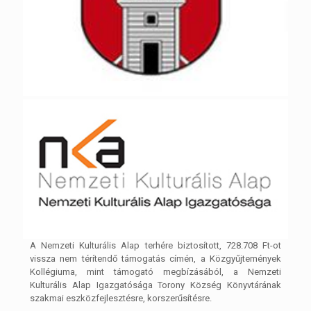
A Nemzeti Kulturális Alap terhére biztosított, 728.708 Ft-ot
vissza nem térítendő támogatás címén, a Közgyűjtemények
Kollégiuma, mint támogató megbízásából, a Nemzeti
Kulturális Alap Igazgatósága Torony Község Könyvtárának
szakmai eszközfejlesztésre, korszerűsítésre.