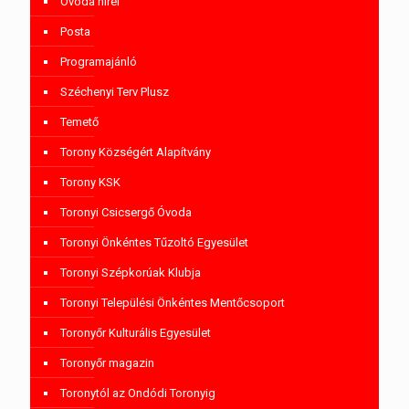
Óvoda hírei
Posta
Programajánló
Széchenyi Terv Plusz
Temető
Torony Községért Alapítvány
Torony KSK
Toronyi Csicsergő Óvoda
Toronyi Önkéntes Tűzoltó Egyesület
Toronyi Szépkorúak Klubja
Toronyi Települési Önkéntes Mentőcsoport
Toronyőr Kulturális Egyesület
Toronyőr magazin
Toronytól az Ondódi Toronyig