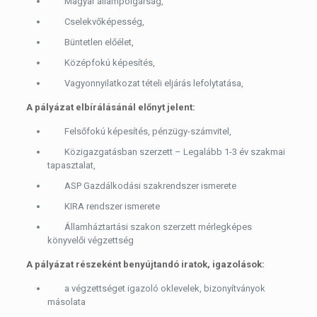
Magyar állampolgárság,
Cselekvőképesség,
Büntetlen előélet,
Középfokú képesítés,
Vagyonnyilatkozat tételi eljárás lefolytatása,
A pályázat elbírálásánál előnyt jelent:
Felsőfokú képesítés, pénzügy-számvitel,
Közigazgatásban szerzett – Legalább 1-3 év szakmai
tapasztalat,
ASP Gazdálkodási szakrendszer ismerete
KIRA rendszer ismerete
Államháztartási szakon szerzett mérlegképes
könyvelői végzettség
A pályázat részeként benyújtandó iratok, igazolások:
a végzettséget igazoló oklevelek, bizonyítványok
másolata