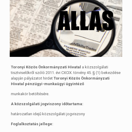
Toronyi Közös Önkormányzati Hivatal
a közszolgálati
tisztviselőkről szóló 2011. évi CXCIX. törvény 45. § (1) bekezdése
alapján pályázatot hirdet
Toronyi Közös Önkormányzati
Hivatal pénzügyi-munkaügyi ügyintéző
munkakör betöltésére.
A közszolgálati jogviszony időtartama:
határozatlan idejű közszolgálati jogviszony
Foglalkoztatás jellege: