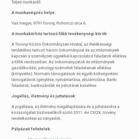
Teljes munkaidő
A munkavégzés helye:
Vas megye, 9791 Torony, Rohonczi utca 6.
A munkakörhöz tartozó főbb tevékenységi körök:
A Toronyi Közös Önkormányzati Hivatal, az illetékességi
területéhez tartozó három önkormányzat és az intézményeik
kapcsán a személyzeti ügyekkel kapcsolatos feladatok ellátása
a KIRA rendszerben. Az önkormányzatok és intézményeik
gazdálkodási, pénzügy-számviteli feladatainak ellátása
(könyvelés). Normatív támogatások és egyéb költségvetési
támogatások igénylése, nyilvántartása, elszámolása. Banki
feladatok, bankszámlák és pénztárak kezelése.
Jogállás, illetmény és juttatások:
A jogállásra, az illetmény megállapítására és a juttatásokra a
közszolgálati tisztviselőkről szóló 2011. évi CXCIX. törvény
rendelkezései az irányadók.
Pályázati feltételek: