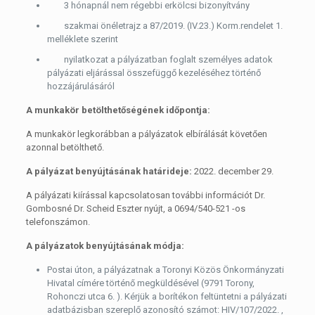
3 hónapnál nem régebbi erkölcsi bizonyítvány
szakmai önéletrajz a 87/2019. (IV.23.) Korm.rendelet 1.
melléklete szerint
nyilatkozat a pályázatban foglalt személyes adatok
pályázati eljárással összefüggő kezeléséhez történő
hozzájárulásáról
A munkakör betölthetőségének időpontja:
A munkakör legkorábban a pályázatok elbírálását követően
azonnal betölthető.
A pályázat benyújtásának határideje:
2022. december 29.
A pályázati kiírással kapcsolatosan további információt Dr.
Gombosné Dr. Scheid Eszter nyújt, a 0694/540-521 -os
telefonszámon.
A pályázatok benyújtásának módja:
Postai úton, a pályázatnak a Toronyi Közös Önkormányzati
Hivatal címére történő megküldésével (9791 Torony,
Rohonczi utca 6. ). Kérjük a borítékon feltüntetni a pályázati
adatbázisban szereplő azonosító számot: HIV/107/2022. ,