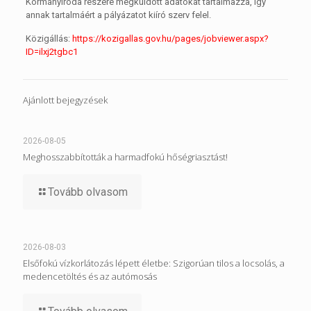
Kormányiroda részére megküldött adatokat tartalmazza, így
annak tartalmáért a pályázatot kiíró szerv felel.
Közigállás:
https://kozigallas.gov.hu/pages/jobviewer.aspx?
ID=ilxj2tgbc1
Ajánlott bejegyzések
2026-08-05
Meghosszabbították a harmadfokú hőségriasztást!
Tovább olvasom
2026-08-03
Elsőfokú vízkorlátozás lépett életbe: Szigorúan tilos a locsolás, a
medencetöltés és az autómosás