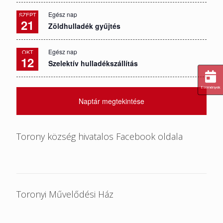
Egész nap
SZEPT
21
Zöldhulladék gyűjtés
Egész nap
OKT
12
Szelektív hulladékszállítás
Események
Naptár megtekintése
Torony község hivatalos Facebook oldala
Toronyi Művelődési Ház