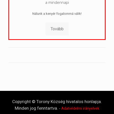
a mindennapi
Nálunk a kenyér fogalommá válik!
Tovább
Copyright © Torony Község hivatalos honlapja.
Minden jog fenntartva.
-
Adatvédelmi irányelvek