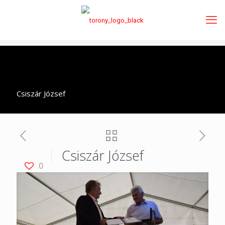
Csiszár József
Csiszár József
0