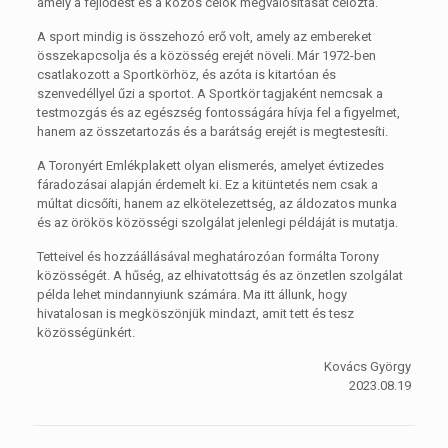
amely a fejlődést és a közös célok megvalósítását célozta.
A sport mindig is összehozó erő volt, amely az embereket
összekapcsolja és a közösség erejét növeli. Már 1972-ben
csatlakozott a Sportkörhöz, és azóta is kitartóan és
szenvedéllyel űzi a sportot. A Sportkör tagjaként nemcsak a
testmozgás és az egészség fontosságára hívja fel a figyelmet,
hanem az összetartozás és a barátság erejét is megtestesíti.
A Toronyért Emlékplakett olyan elismerés, amelyet évtizedes
fáradozásai alapján érdemelt ki. Ez a kitüntetés nem csak a
múltat dicsőíti, hanem az elkötelezettség, az áldozatos munka
és az örökös közösségi szolgálat jelenlegi példáját is mutatja.
Tetteivel és hozzáállásával meghatározóan formálta Torony
közösségét. A hűség, az elhivatottság és az önzetlen szolgálat
példa lehet mindannyiunk számára. Ma itt állunk, hogy
hivatalosan is megköszönjük mindazt, amit tett és tesz
közösségünkért.
Kovács György
2023.08.19