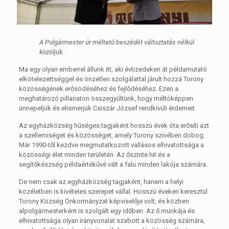
A Polgármester úr méltató beszédét változtatás nélkül
közöljük.
Ma egy olyan emberrel állunk itt, aki évtizedeken át példamutató
elkötelezettséggel és önzetlen szolgálattal járult hozzá Torony
közösségének erősödéséhez és fejlődéséhez. Ezen a
meghatározó pillanaton összegyűltünk, hogy méltóképpen
ünnepeljük és elismerjük Csiszár József rendkívüli érdemeit.
Az egyházközség hűséges tagjaként hosszú évek óta erősíti azt
a szellemiséget és közösséget, amely Torony szívében dobog.
Már 1990-től kezdve megmutatkozott vallásos elhivatottsága a
közösségi élet minden területén. Az őszinte hit és a
segítőkészség példaértékűvé vált a falu minden lakója számára.
De nem csak az egyházközség tagjaként, hanem a helyi
közéletben is kivételes szerepet vállal. Hosszú éveken keresztül
Torony Község Önkormányzat képviselője volt, és közben
alpolgármesterként is szolgált egy időben. Az ő munkája és
elhivatottsága olyan irányvonalat szabott a közösség számára,