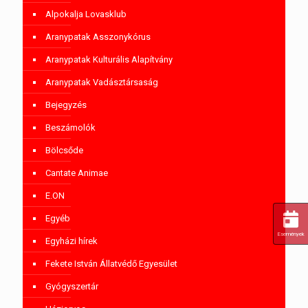
Alpokalja Lovasklub
Aranypatak Asszonykórus
Aranypatak Kulturális Alapítvány
Aranypatak Vadásztársaság
Bejegyzés
Beszámolók
Bölcsőde
Cantate Animae
E.ON
Egyéb
Események
Egyházi hírek
Fekete István Állatvédő Egyesület
Gyógyszertár