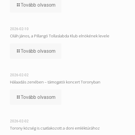
Tovább olvasom
2026-02-10
Oláh János, a Pillangó Tollaslabda Klub elnökének levele
Tovább olvasom
2026-02-02
Hálaadás zenében – támogatói koncert Toronyban
Tovább olvasom
2026-02-02
Torony község is csatlakozott a doni emléktúrához