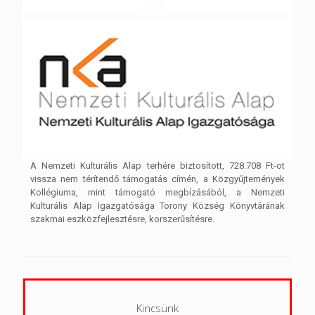
A Nemzeti Kulturális Alap terhére biztosított, 728.708 Ft-ot
vissza nem térítendő támogatás címén, a Közgyűjtemények
Kollégiuma, mint támogató megbízásából, a Nemzeti
Kulturális Alap Igazgatósága Torony Község Könyvtárának
szakmai eszközfejlesztésre, korszerűsítésre.
Kincsünk