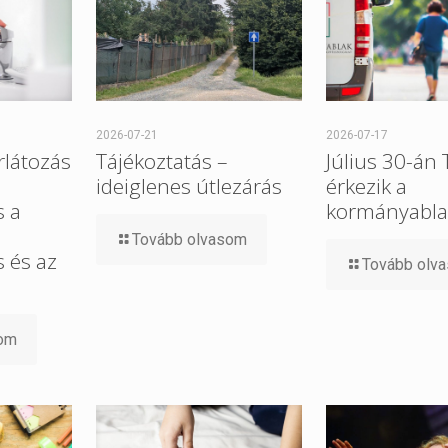
2026-07-21
2026-07-17
rlátozás
Tájékoztatás –
Július 30-án
ideiglenes útlezárás
érkezik a
s a
kormányabla
Tovább olvasom
 és az
Tovább olv
som