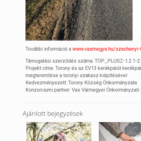
További információ a
www.vasmegye.hu/szechenyi-t
Támogatási szerződés száma: TOP_PLUSZ-1.2.1-
Projekt címe: Torony és az EV13 kerékpárút kerék
megteremtése a toronyi szakasz kiépítésével
Kedvezményezett: Torony Község Önkormányzata
Konzorciumi partner: Vas Vármegyei Önkormányzati 
Ajánlott bejegyzések