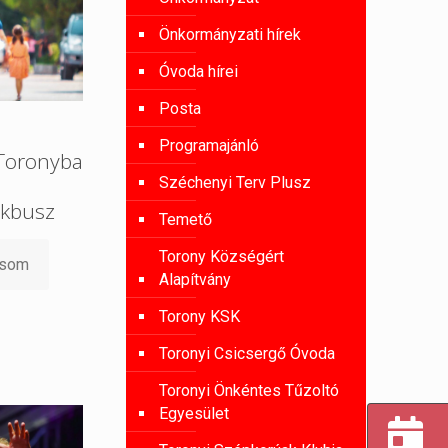
Önkormányzati hírek
Óvoda hírei
Posta
Programajánló
 Toronyba
Széchenyi Terv Plusz
kbusz
Temető
Torony Községért
asom
Alapítvány
Torony KSK
Toronyi Csicsergő Óvoda
Toronyi Önkéntes Tűzoltó
Egyesület