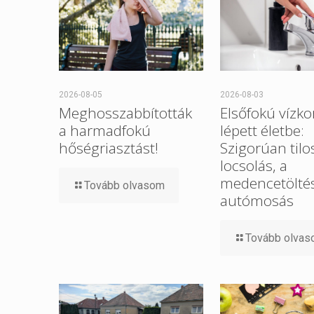
2026-08-05
2026-08-03
Meghosszabbították
Elsőfokú vízko
a harmadfokú
lépett életbe:
hőségriasztást!
Szigorúan tilo
locsolás, a
medencetöltés
Tovább olvasom
autómosás
Tovább olva