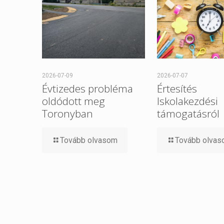
2026-07-09
2026-07-07
Évtizedes probléma
Értesítés
oldódott meg
Iskolakezdési
Toronyban
támogatásról
Tovább olvasom
Tovább olva