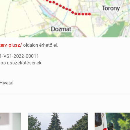
erv-plusz/
oldalon érhető el.
21-VS1-2022-00011
páros összekötésének
Hivatal