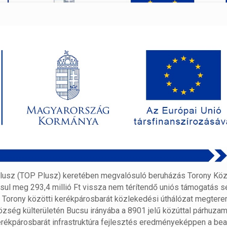
 Plusz (TOP Plusz) keretében megvalósuló beruházás Torony Kö
sul meg 293,4 millió Ft vissza nem térítendő uniós támogatás s
és Torony közötti kerékpárosbarát közlekedési úthálózat megter
község külterületén Bucsu irányába a 8901 jelű közúttal párhuza
erékpárosbarát infrastruktúra fejlesztés eredményeképpen a be