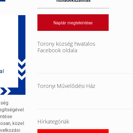
hulladékszállítás
Naptár megtekintése
Torony község hivatalos
Facebook oldala
Toronyi Művelődési Ház
zség
egítségével.
emtése
Hírkategóriák
mosan, közel
avatkozási