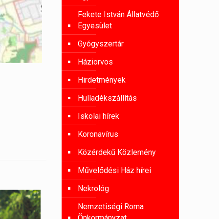
Fekete István Állatvédő
Egyesület
Gyógyszertár
Háziorvos
Hirdetmények
Hulladékszállítás
Iskolai hírek
Koronavírus
Közérdekű Közlemény
Művelődési Ház hírei
Nekrológ
Nemzetiségi Roma
Önkormányzat