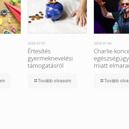
2026-07-07
2026-07-06
Értesítés
Charlie konce
gyermeknevelési
egészségügy
támogatásról
miatt elmara
som
Tovább olvasom
Tovább olv