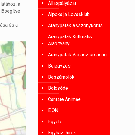
Álláspályázat
latához, a
elősegítve
Alpokalja Lovasklub
tása és a
Aranypatak Asszonykórus
Aranypatak Kulturális
Alapítvány
Aranypatak Vadásztársaság
Bejegyzés
Beszámolók
Bölcsőde
Cantate Animae
E.ON
Egyéb
Egyházi hírek