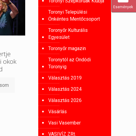
Toronyi Szépkorúak Klubja
Események
Toronyi Települési
Önkéntes Mentőcsoport
Toronyőr Kulturális
Egyesület
Toronyőr magazin
rtje
Toronytól az Ondódi
i okok
Toronyig
d
Választás 2019
asom
Választás 2024
Választás 2026
Vásárlás
Vasi Vasember
VASIVÍZ ZRt.