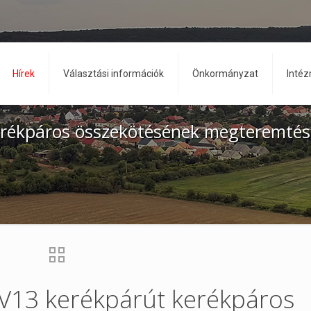
Hírek
Választási információk
Önkormányzat
Inté
erékpáros összekötésének megteremtés
EV13 kerékpárút kerékpáros