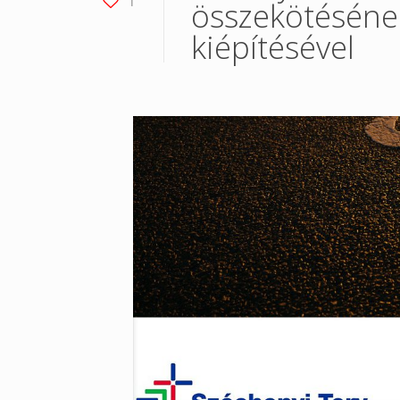
1
összekötéséne
kiépítésével