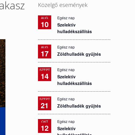
akasz
Közelgő események
Egész nap
AUG
10
Szelektív
hulladékszállítás
Egész nap
AUG
17
Zöldhulladék gyűjtés
Egész nap
SZEPT
14
Szelektív
hulladékszállítás
Egész nap
SZEPT
21
Zöldhulladék gyűjtés
Egész nap
OKT
12
Szelektív