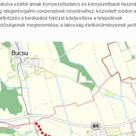
ájárulva ezáltal annak környezettudatos és környezetbarát haszná
ség idegenforgalmi vonzerejének növeléséhez, közvetett módon 
élkitűzés a kerékpárút-hálózat kiteljesítése a települések
hetőségeinek megteremtése, a lakosság életkörülményeinek javí