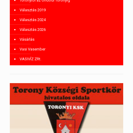
Toronytól az Ondódi Toronyig
Választás 2019
Választás 2024
Választás 2026
Vásárlás
Vasi Vasember
VASIVÍZ ZRt.