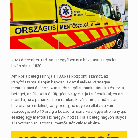
2023.december 1-től Vas megyében is a házi orvosi ügyelet
hívószáma:
1830
Amikor a beteg felhívja a 1830-as központi számot, az
irányítószáma alapján kapcsolják az illetékes vármegye
mentésirányításához. A mentőszolgálat munkatársa kikérdezi a
beteget, az állapotától függően vagy ellátja tanácsokkal, és azt
mondja, ha a panaszai nem romlanak, várja meg a másnapi
háziorvosi rendelést, vagy pedig, ha ügyeleti ellátásra van
szüksége, este 10 óráig a központi háziorvosi ügyeletre irányítja,
esetleg egy mentőtiszt megy ki hozzá. Ha a beteg nagyon súlyos
állapotban van, azonnal mentőautót küldenek érte.