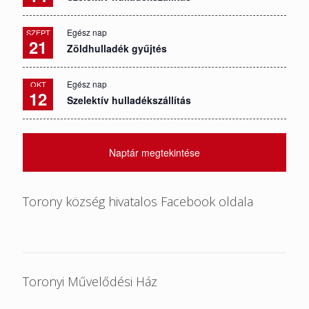
Egész nap
SZEPT
21
Zöldhulladék gyűjtés
Egész nap
OKT
12
Szelektív hulladékszállítás
Naptár megtekintése
Torony község hivatalos Facebook oldala
Toronyi Művelődési Ház