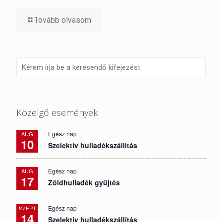
Tovább olvasom
Közelgő események
Egész nap
AUG
10
Szelektív hulladékszállítás
Egész nap
AUG
17
Zöldhulladék gyűjtés
Egész nap
SZEPT
14
Szelektív hulladékszállítás