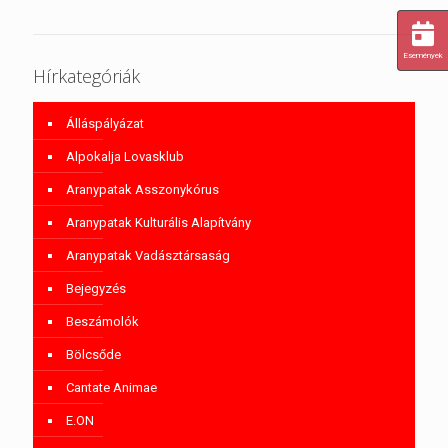
Események
Hírkategóriák
Álláspályázat
Alpokalja Lovasklub
Aranypatak Asszonykórus
Aranypatak Kulturális Alapítvány
Aranypatak Vadásztársaság
Bejegyzés
Beszámolók
Bölcsőde
Cantate Animae
E.ON