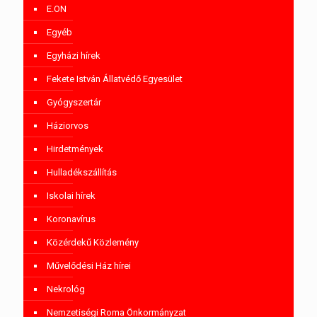
E.ON
Egyéb
Egyházi hírek
Fekete István Állatvédő Egyesület
Gyógyszertár
Háziorvos
Hirdetmények
Hulladékszállítás
Iskolai hírek
Koronavírus
Közérdekű Közlemény
Művelődési Ház hírei
Nekrológ
Nemzetiségi Roma Önkormányzat