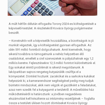
A múlt hétfőn délután elfogadta Torony 2024-es költségvetését a
képviselő-testület. A részletekről Kovács György polgármester
beszélt.
– Konstruktív volt a képviselők hozzáállása, a bizottságok is jó
munkát végeztek, így a költségvetést gyorsan elfogadtuk. Az
idén 591 millió forintból dolgozhatunk. Amit kiemelnék, hogy
sikerül továbbra is támogatnunk a nehéz helyzetben élő
családokat, emellett a civil szervezetek is pályázhatnak egy 1,2
milliós keretre. Fejlesztésekre 12,5 millió forintot különítettünk el.
Egy sokakat érintő problémát is sikerül megoldanunk. A
lakóparkban sajnos rengeteg kutyaürülék csúfítja el a
környezetet. Döntést hoztunk: zacskókat és a sarkokra kukákat
helyezünk ki, a kamerarendszer segítségével pedig meg tudjuk
büntetni mindazokat, akik nem végzik el gazdiként a feladatukat,
azaz nem szedik fel a kutyagumit a területről. A művelődési ház
működtetéséről is határoztunk: a jövőben negyedéves
elszámolást kell készítenie az intézmény vezetőjének – foglalta
össze a testületi ülésen hozott döntéseket Kovács György