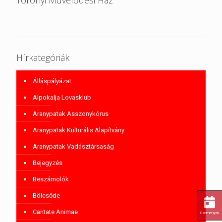
Toronyi Művelődési Ház
Hírkategóriák
Álláspályázat
Alpokalja Lovasklub
Aranypatak Asszonykórus
Aranypatak Kulturális Alapítvány
Aranypatak Vadásztársaság
Bejegyzés
Beszámolók
Bölcsőde
Cantate Animae
Események