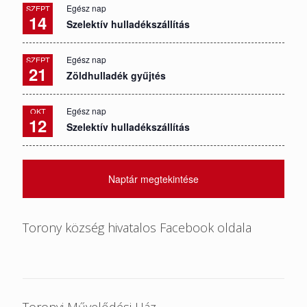
Egész nap
SZEPT
14
Szelektív hulladékszállítás
Egész nap
SZEPT
21
Zöldhulladék gyűjtés
Egész nap
OKT
12
Szelektív hulladékszállítás
Naptár megtekintése
Torony község hivatalos Facebook oldala