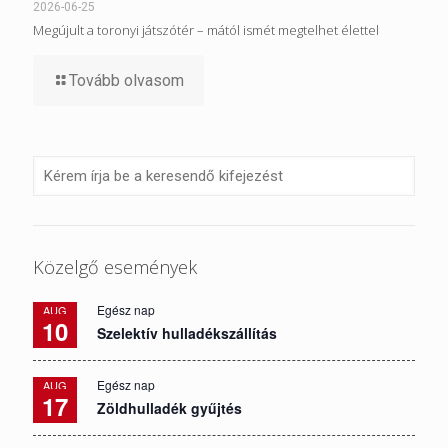
2026-06-25
Megújult a toronyi játszótér – mától ismét megtelhet élettel
Tovább olvasom
Közelgő események
Egész nap
AUG
10
Szelektív hulladékszállítás
Egész nap
AUG
17
Zöldhulladék gyűjtés