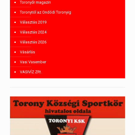
Toronyőr magazin
Toronytól az Ondódi Toronyig
Választás 2019
Választás 2024
Választás 2026
Vásárlás
Vasi Vasember
VASIVÍZ ZRt.