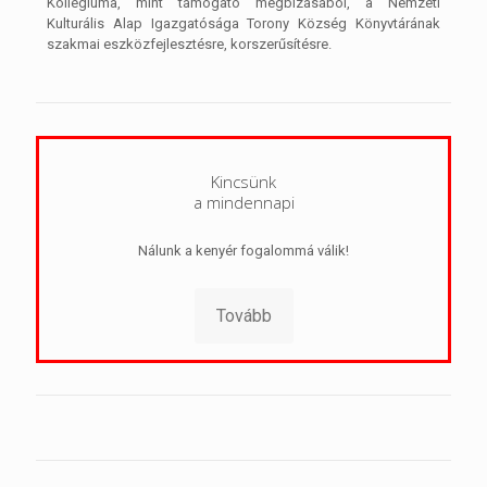
Kollégiuma, mint támogató megbízásából, a Nemzeti
Kulturális Alap Igazgatósága Torony Község Könyvtárának
szakmai eszközfejlesztésre, korszerűsítésre.
Kincsünk
a mindennapi
Nálunk a kenyér fogalommá válik!
Tovább