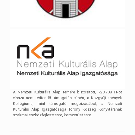
A Nemzeti Kulturális Alap terhére biztosított, 728.708 Ft-ot
vissza nem térítendő támogatás címén, a Közgyűjtemények
Kollégiuma, mint támogató megbízásából, a Nemzeti
Kulturális Alap Igazgatósága Torony Község Könyvtárának
szakmai eszközfejlesztésre, korszerűsítésre.