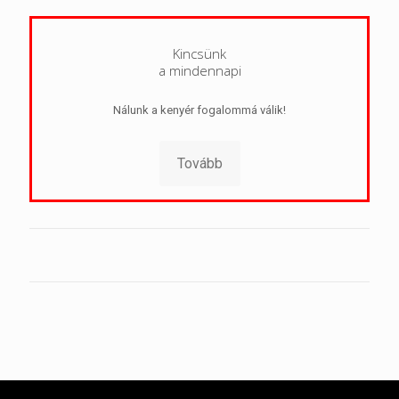
Kincsünk
a mindennapi
Nálunk a kenyér fogalommá válik!
Tovább