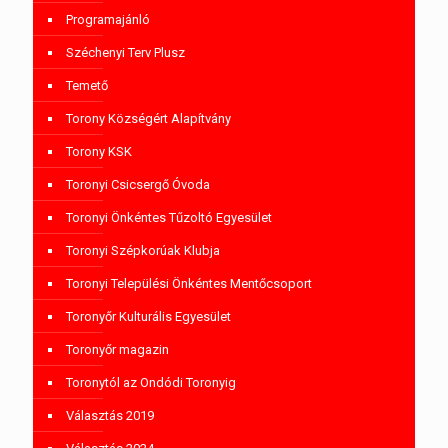
Programajánló
Széchenyi Terv Plusz
Temető
Torony Községért Alapítvány
Torony KSK
Toronyi Csicsergő Óvoda
Toronyi Önkéntes Tűzoltó Egyesület
Toronyi Szépkorúak Klubja
Toronyi Települési Önkéntes Mentőcsoport
Toronyőr Kulturális Egyesület
Toronyőr magazin
Toronytól az Ondódi Toronyig
Választás 2019