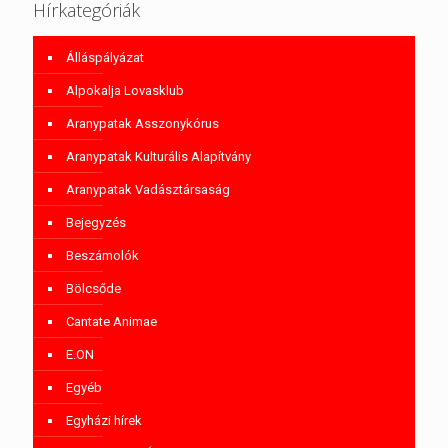
Hírkategóriák
Álláspályázat
Alpokalja Lovasklub
Aranypatak Asszonykórus
Aranypatak Kulturális Alapítvány
Aranypatak Vadásztársaság
Bejegyzés
Beszámolók
Bölcsőde
Cantate Animae
E.ON
Egyéb
Egyházi hírek