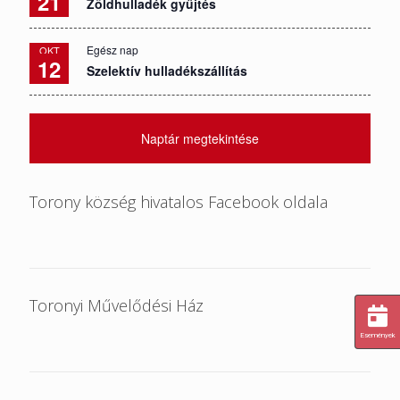
21
Zöldhulladék gyűjtés
Egész nap
OKT
12
Szelektív hulladékszállítás
Naptár megtekintése
Torony község hivatalos Facebook oldala
Toronyi Művelődési Ház
Események