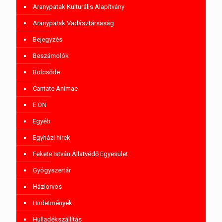
Aranypatak Kulturális Alapítvány
Aranypatak Vadásztársaság
Bejegyzés
Beszámolók
Bölcsőde
Cantate Animae
E.ON
Egyéb
Egyházi hírek
Fekete István Állatvédő Egyesület
Gyógyszertár
Háziorvos
Hirdetmények
Hulladékszállítás