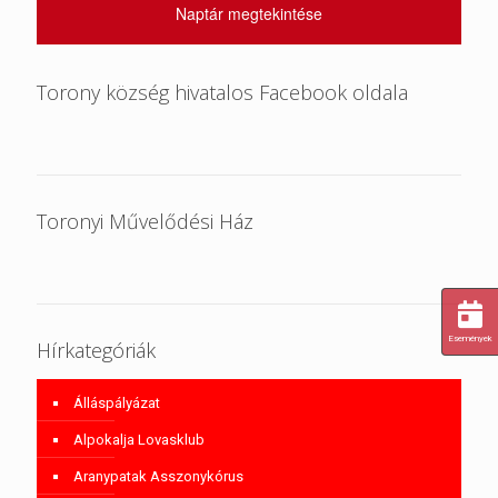
Naptár megtekintése
Torony község hivatalos Facebook oldala
Toronyi Művelődési Ház
Események
Hírkategóriák
Álláspályázat
Alpokalja Lovasklub
Aranypatak Asszonykórus