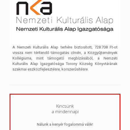
A Nemzeti Kulturális Alap terhére biztosított, 728.708 Ft-ot
vissza nem térítendő támogatás címén, a Közgyűjtemények
Kollégiuma, mint támogató megbízásából, a Nemzeti
Kulturális Alap Igazgatósága Torony Község Könyvtárának
szakmai eszközfejlesztésre, korszerűsítésre.
Kincsünk
a mindennapi
Nálunk a kenyér fogalommá válik!