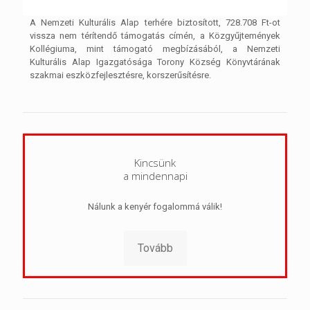
A Nemzeti Kulturális Alap terhére biztosított, 728.708 Ft-ot
vissza nem térítendő támogatás címén, a Közgyűjtemények
Kollégiuma, mint támogató megbízásából, a Nemzeti
Kulturális Alap Igazgatósága Torony Község Könyvtárának
szakmai eszközfejlesztésre, korszerűsítésre.
Kincsünk
a mindennapi
Nálunk a kenyér fogalommá válik!
Tovább