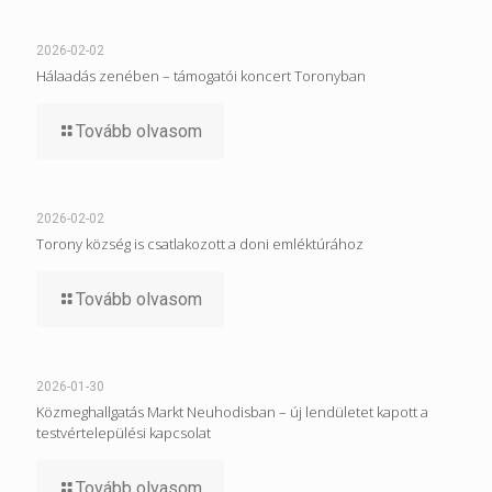
2026-02-02
Hálaadás zenében – támogatói koncert Toronyban
Tovább olvasom
2026-02-02
Torony község is csatlakozott a doni emléktúrához
Tovább olvasom
2026-01-30
Közmeghallgatás Markt Neuhodisban – új lendületet kapott a
testvértelepülési kapcsolat
Tovább olvasom