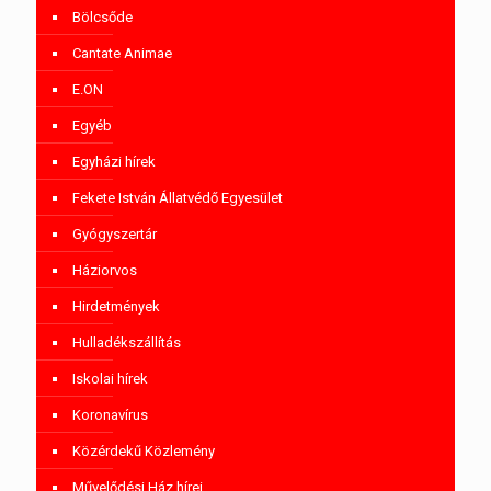
Bölcsőde
Cantate Animae
E.ON
Egyéb
Egyházi hírek
Fekete István Állatvédő Egyesület
Gyógyszertár
Háziorvos
Hirdetmények
Hulladékszállítás
Iskolai hírek
Koronavírus
Közérdekű Közlemény
Művelődési Ház hírei