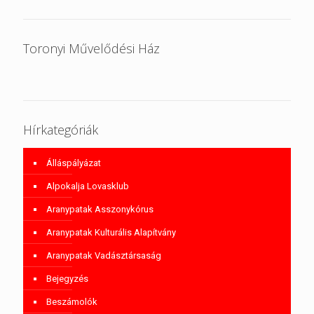
Toronyi Művelődési Ház
Hírkategóriák
Álláspályázat
Alpokalja Lovasklub
Aranypatak Asszonykórus
Aranypatak Kulturális Alapítvány
Aranypatak Vadásztársaság
Bejegyzés
Beszámolók