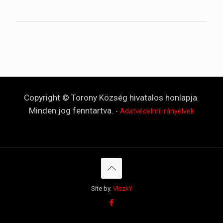
Copyright © Torony Község hivatalos honlapja.
Minden jog fenntartva.
-
Adatvédelmi irányelvek
Site by.
ViszkY