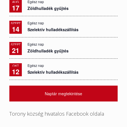
Egész nap
AUG
17
Zöldhulladék gyűjtés
Egész nap
SZEPT
14
Szelektív hulladékszállítás
Egész nap
SZEPT
21
Zöldhulladék gyűjtés
Egész nap
OKT
12
Szelektív hulladékszállítás
Naptár megtekintése
Torony község hivatalos Facebook oldala