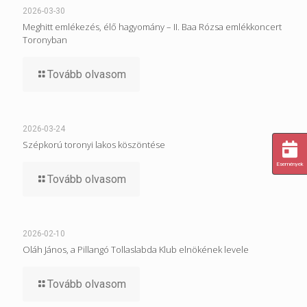
2026-03-30
Meghitt emlékezés, élő hagyomány – II. Baa Rózsa emlékkoncert
Toronyban
Tovább olvasom
2026-03-24
Szépkorú toronyi lakos köszöntése
Események
Tovább olvasom
2026-02-10
Oláh János, a Pillangó Tollaslabda Klub elnökének levele
Tovább olvasom