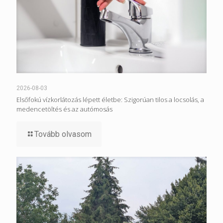
2026-08-03
Elsőfokú vízkorlátozás lépett életbe: Szigorúan tilos a locsolás, a
medencetöltés és az autómosás
Tovább olvasom