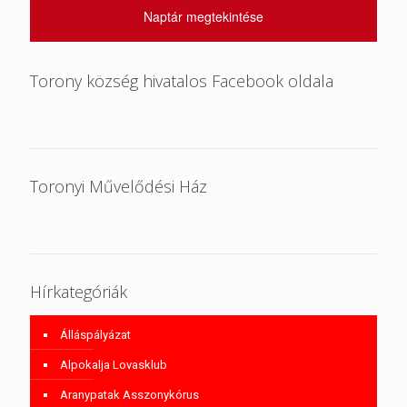
Naptár megtekintése
Torony község hivatalos Facebook oldala
Toronyi Művelődési Ház
Hírkategóriák
Álláspályázat
Alpokalja Lovasklub
Aranypatak Asszonykórus