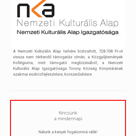
A Nemzeti Kulturális Alap terhére biztosított, 728.708 Ft-ot
vissza nem térítendő támogatás címén, a Közgyűjtemények
Kollégiuma, mint támogató megbízásából, a Nemzeti
Kulturális Alap Igazgatósága Torony Község Könyvtárának
szakmai eszközfejlesztésre, korszerűsítésre.
Kincsünk
a mindennapi
Nálunk a kenyér fogalommá válik!