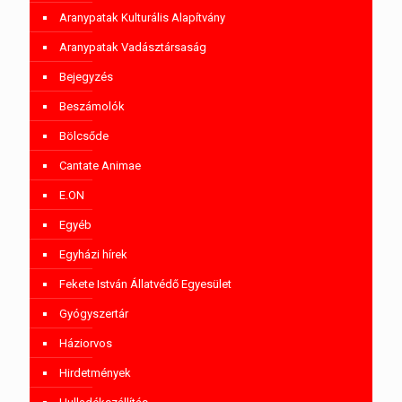
Aranypatak Kulturális Alapítvány
Aranypatak Vadásztársaság
Bejegyzés
Beszámolók
Bölcsőde
Cantate Animae
E.ON
Egyéb
Egyházi hírek
Fekete István Állatvédő Egyesület
Gyógyszertár
Háziorvos
Hirdetmények