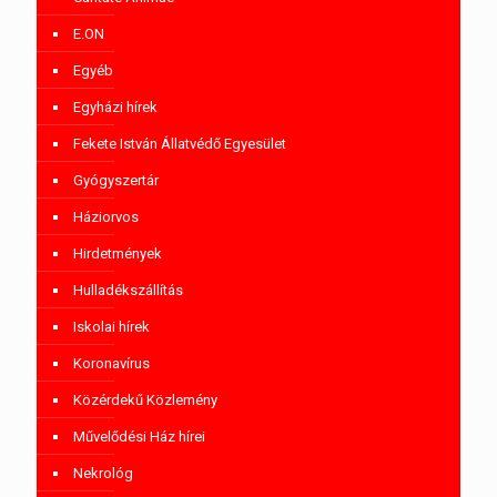
E.ON
Egyéb
Egyházi hírek
Fekete István Állatvédő Egyesület
Gyógyszertár
Háziorvos
Hirdetmények
Hulladékszállítás
Iskolai hírek
Koronavírus
Közérdekű Közlemény
Művelődési Ház hírei
Nekrológ