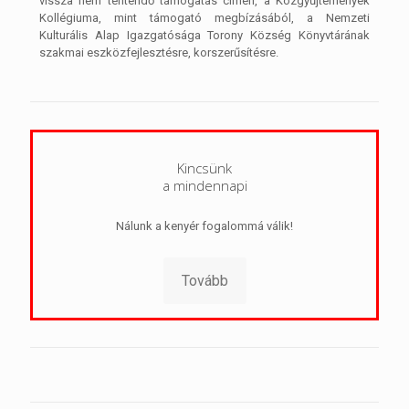
vissza nem térítendő támogatás címén, a Közgyűjtemények
Kollégiuma, mint támogató megbízásából, a Nemzeti
Kulturális Alap Igazgatósága Torony Község Könyvtárának
szakmai eszközfejlesztésre, korszerűsítésre.
Kincsünk
a mindennapi
Nálunk a kenyér fogalommá válik!
Tovább