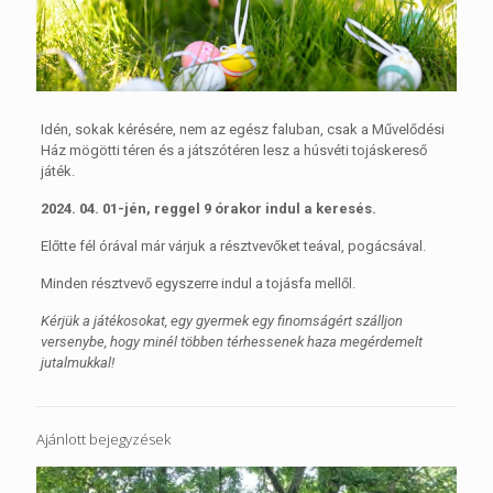
Idén, sokak kérésére, nem az egész faluban, csak a Művelődési
Ház mögötti téren és a játszótéren lesz a húsvéti tojáskereső
játék.
2024. 04. 01-jén, reggel 9 órakor indul a keresés.
Előtte fél órával már várjuk a résztvevőket teával, pogácsával.
Minden résztvevő egyszerre indul a tojásfa mellől.
Kérjük a játékosokat, egy gyermek egy finomságért szálljon
versenybe, hogy minél többen térhessenek haza megérdemelt
jutalmukkal!
Ajánlott bejegyzések