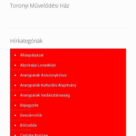
Toronyi Művelődési Ház
Hírkategóriák
Álláspályázat
Alpokalja Lovasklub
Aranypatak Asszonykórus
Aranypatak Kulturális Alapítvány
Aranypatak Vadásztársaság
Bejegyzés
Beszámolók
Bölcsőde
Cantate Animae