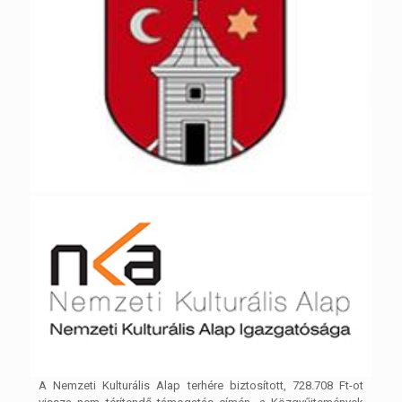
A Nemzeti Kulturális Alap terhére biztosított, 728.708 Ft-ot