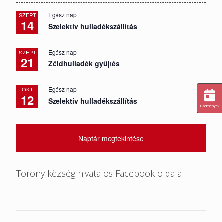
Egész nap
SZEPT
14
Szelektív hulladékszállítás
Egész nap
SZEPT
21
Zöldhulladék gyűjtés
Egész nap
OKT
12
Szelektív hulladékszállítás
Események
Naptár megtekintése
Torony község hivatalos Facebook oldala