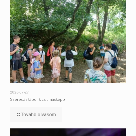
2026-07-27
Szeredás tábor kicsit másképp
Tovább olvasom