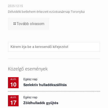
2025-12-15
Délvidéki betlehem érkezett ezüstvasárnap Toronyba
Tovább olvasom
Közelgő események
Egész nap
AUG
10
Szelektív hulladékszállítás
Egész nap
AUG
17
Zöldhulladék gyűjtés