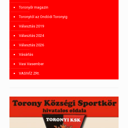
Toronyőr magazin
Toronytól az Ondódi Toronyig
Választás 2019
Választás 2024
Választás 2026
Vásárlás
Vasi Vasember
VASIVÍZ ZRt.