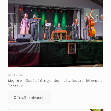
2026-03-30
Meghitt emlékezés, élő hagyomány – II. Baa Rózsa emlékkoncert
Toronyban
Tovább olvasom