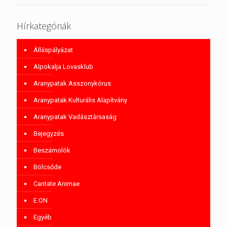
Hírkategóriák
Álláspályázat
Alpokalja Lovasklub
Aranypatak Asszonykórus
Aranypatak Kulturális Alapítvány
Aranypatak Vadásztársaság
Bejegyzés
Beszámolók
Bölcsőde
Cantate Animae
E.ON
Egyéb