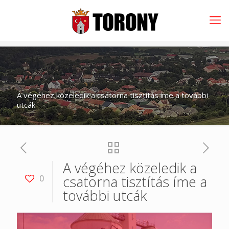
A végéhez közeledik a csatorna tisztítás íme a további
utcák
A végéhez közeledik a
csatorna tisztítás íme a
0
további utcák