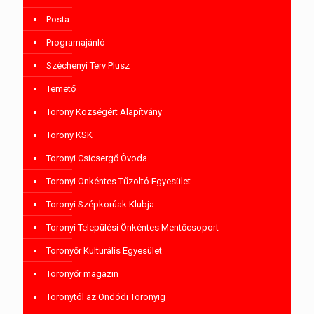
Posta
Programajánló
Széchenyi Terv Plusz
Temető
Torony Községért Alapítvány
Torony KSK
Toronyi Csicsergő Óvoda
Toronyi Önkéntes Tűzoltó Egyesület
Toronyi Szépkorúak Klubja
Toronyi Települési Önkéntes Mentőcsoport
Toronyőr Kulturális Egyesület
Toronyőr magazin
Toronytól az Ondódi Toronyig