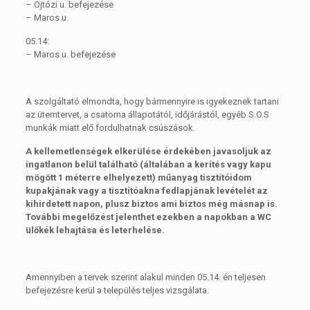
– Ojtózi u. befejezése
– Maros u.
05.14:
– Maros u. befejezése
A szolgáltató elmondta, hogy bármennyire is igyekeznek tartani
az ütemtervet, a csatorna állapotától, időjárástól, egyéb S.O.S
munkák miatt elő fordulhatnak csúszások.
A kellemetlenségek elkerülése érdekében javasoljuk az
ingatlanon belül található (általában a kerítés vagy kapu
mögött 1 méterre elhelyezett) műanyag tisztítóidom
kupakjának vagy a tisztítóakna fedlapjának levételét az
kihirdetett napon, plusz biztos ami biztos még másnap is.
További megelőzést jelenthet ezekben a napokban a WC
ülőkék lehajtása és leterhelése.
Amennyiben a tervek szerint alakul minden 05.14. én teljesen
befejezésre kerül a település teljes vizsgálata.