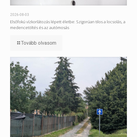
2026-08-03
Elsőfokú vízkorlátozás lépett életbe: Szigorúan tilos a locsolás, a
medencetöltés és az autómosás
Tovább olvasom