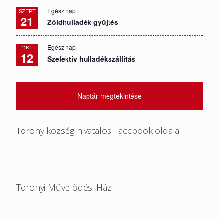
Egész nap
SZEPT
21
Zöldhulladék gyűjtés
Egész nap
OKT
12
Szelektív hulladékszállítás
Naptár megtekintése
Torony község hivatalos Facebook oldala
Toronyi Művelődési Ház