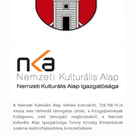
A Nemzeti Kulturális Alap terhére biztosított, 728.708 Ft-ot
vissza nem térítendő támogatás címén, a Közgyűjtemények
Kollégiuma, mint támogató megbízásából, a Nemzeti
Kulturális Alap Igazgatósága Torony Község Könyvtárának
szakmai eszközfejlesztésre, korszerűsítésre.