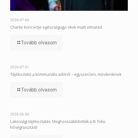
2026-07-06
Charlie koncertje egészségügyi okok miatt elmarad
Tovább olvasom
2026-07-01
Tájékoztató a kommunális adóról – egyszerűen, mindenkinek
Tovább olvasom
2026-06-30
Lakossági tájékoztatás: Meghosszabbították a III. fokú
hőségriasztást!