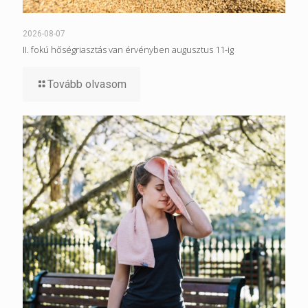
2026-08-07
II. fokú hőségriasztás van érvényben augusztus 11-ig
Tovább olvasom